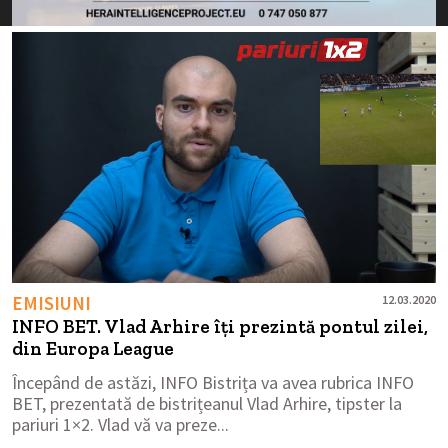
EMISIUNI
12.03.2020
INFO BET. Vlad Arhire îți prezintă pontul zilei,
din Europa League
Începând de astăzi, INFO Bistrița va avea rubrica INFO
BET, prezentată de bistrițeanul Vlad Arhire, tipster la
pariuri 1×2. Vlad vă va preze...