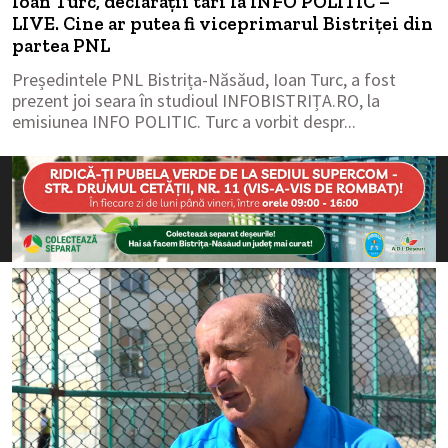
Ioan Turc, declarații tari la INFO POLITIC –
LIVE. Cine ar putea fi viceprimarul Bistriței din
partea PNL
Președintele PNL Bistrița-Năsăud, Ioan Turc, a fost
prezent joi seara în studioul INFOBISTRIȚA.RO, la
emisiunea INFO POLITIC. Turc a vorbit despr...