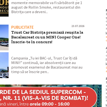
momente memorabile va fi sărbătorit pe 1
august de Rollin Smoke, restaurantul din
Bistrița care a deveni...
23.07.2026
PUBLICITATE
Trust Car Bistrița premiază reușita la
Bacalaureat cu un MINI Cooper One!
Înscrie-te în concurs!
Campania „Tu iei BAC-ul, Trust Car îți dă
MINI!” continuă, iar absolvenții care au
promovat examenul de Bacalaureat mai au
timp să se înscrie pen...