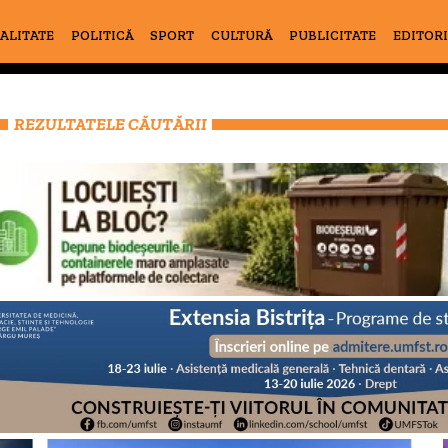
ALITATE
POLITICĂ
SPORT
CULTURĂ
PUBLICITATE
EDITOR
REZULTATELE CĂUTĂRII