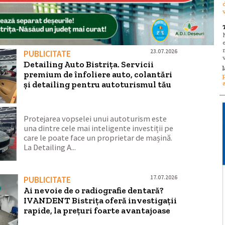
23.07.2026
PUBLICITATE
Detailing Auto Bistrița. Servicii
premium de înfoliere auto, colantări
și detailing pentru autoturismul tău
Protejarea vopselei unui autoturism este
una dintre cele mai inteligente investiții pe
care le poate face un proprietar de mașină.
La Detailing A...
17.07.2026
PUBLICITATE
Ai nevoie de o radiografie dentară?
IVANDENT Bistriţa oferă investigații
rapide, la preţuri foarte avantajoase