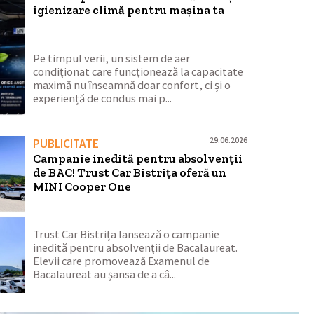
igienizare climă pentru mașina ta
Pe timpul verii, un sistem de aer
condiționat care funcționează la capacitate
maximă nu înseamnă doar confort, ci și o
experiență de condus mai p...
29.06.2026
PUBLICITATE
Campanie inedită pentru absolvenții
de BAC! Trust Car Bistrița oferă un
MINI Cooper One
Trust Car Bistrița lansează o campanie
inedită pentru absolvenții de Bacalaureat.
Elevii care promovează Examenul de
Bacalaureat au șansa de a câ...