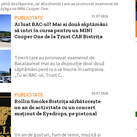
 în plină desfășurare, iar absolvenții care au promovat examenul de
câștiga un MINI Cooper One.
31.07.2026
PUBLICITATE
Ai luat BAC-ul? Mai ai două săptămâni
să intri în cursa pentru un MINI
Cooper One de la Trust CAR Bistrița
Tinerii care au promovat examenul de
Bacalaureat mai au la dispoziție doar două
săptămâni pentru a se înscrie în campania
„Tu iei BAC-ul, Trust C...
30.07.2026
PUBLICITATE
Rollin Smoke Bistrița sărbătorește
un an de activitate cu un concert
susținut de Eyedrops, pe pietonal
Un an de gusturi, fum de lemn, muzică și