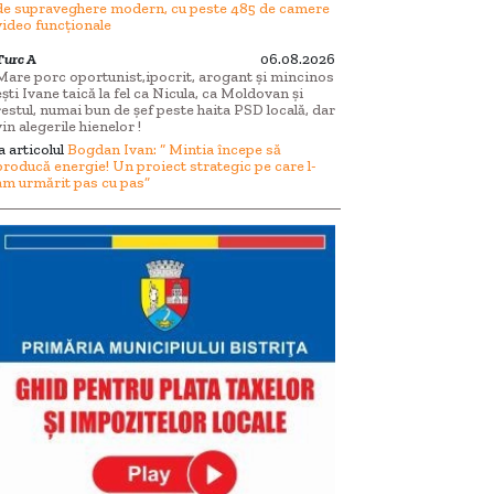
de supraveghere modern, cu peste 485 de camere
video funcționale
Turc A
06.08.2026
Mare porc oportunist,ipocrit, arogant și mincinos
ești Ivane taică la fel ca Nicula, ca Moldovan și
restul, numai bun de șef peste haita PSD locală, dar
vin alegerile hienelor !
la articolul
Bogdan Ivan: “ Mintia începe să
producă energie! Un proiect strategic pe care l-
am urmărit pas cu pas”