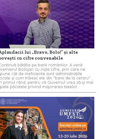
Aplaudacii lui „Bravo, Bolo!” și alte
povești cu cifre convenabile
Continuă bătălia pe banii românilor. A venit
premierul Bolojan cu niște cifre, prin care ne
spune cât de ineficiente sunt administrațiile
locale și cum trăiesc ele din "banii de la centru".
În primul rând, pentru că Guvernul vrea să-și mai
spele păcatele privind majorarea taxelor...