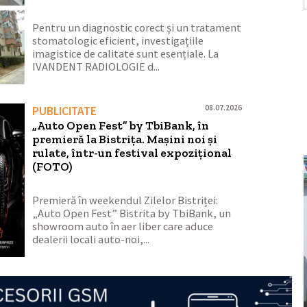
Pentru un diagnostic corect și un tratament
stomatologic eficient, investigațiile
imagistice de calitate sunt esențiale. La
IVANDENT RADIOLOGIE d...
08.07.2026
PUBLICITATE
„Auto Open Fest” by TbiBank, în
premieră la Bistrița. Mașini noi și
rulate, într-un festival expozițional
(FOTO)
Premieră în weekendul Zilelor Bistriței:
„Auto Open Fest” Bistrita by TbiBank, un
showroom auto în aer liber care aduce
dealerii locali auto-noi,...