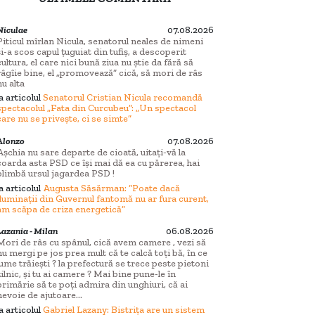
Niculae
07.08.2026
Piticul mîrlan Nicula, senatorul neales de nimeni
și-a scos capul țuguiat din tufiș, a descoperit
cultura, el care nici bună ziua nu știe da fără să
râgîie bine, el „promovează” cică, să mori de râs
nu alta
la articolul
Senatorul Cristian Nicula recomandă
spectacolul „Fata din Curcubeu”: „Un spectacol
care nu se privește, ci se simte”
Alonzo
07.08.2026
Așchia nu sare departe de cioată, uitați-vă la
coarda asta PSD ce își mai dă ea cu părerea, hai
plimbă ursul jagardea PSD !
la articolul
Augusta Săsărman: “Poate dacă
iluminații din Guvernul fantomă nu ar fura curent,
am scăpa de criza energetică”
Lazania - Milan
06.08.2026
Mori de râs cu spânul, cică avem camere , vezi să
nu mergi pe jos prea mult că te calcă toți bă, în ce
lume trăiești ? la prefectură se trece peste pietoni
zilnic, și tu ai camere ? Mai bine pune-le în
primărie să te poți admira din unghiuri, că ai
nevoie de ajutoare...
la articolul
Gabriel Lazany: Bistrița are un sistem