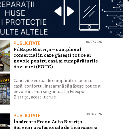
06.07.2026
PUBLICITATE
FilExpo Bistrița – complexul
comercial în care găsești tot ce ai
nevoie pentru casă și cumpărăturile
de zi cu zi (FOTO)
Când vine vorba de cumpărături pentru
casă, confortul înseamnă să găsești tot ce ai
nevoie într-un singur loc. La Filexpo
Bistrița, acest lucru e...
30.06.2026
PUBLICITATE
Încărcare Freon Auto Bistrița –
Servicii profesionale de încărcare și