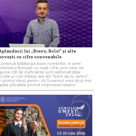
Aplaudacii lui „Bravo, Bolo!” și alte
povești cu cifre convenabile
Continuă bătălia pe banii românilor. A venit
premierul Bolojan cu niște cifre, prin care ne
spune cât de ineficiente sunt administrațiile
locale și cum trăiesc ele din "banii de la centru".
În primul rând, pentru că Guvernul vrea să-și mai
spele păcatele privind majorarea taxelor...