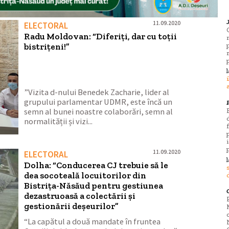
11.09.2020
ELECTORAL
Radu Moldovan: “Diferiți, dar cu toții
bistrițeni!”
”Vizita d-nului Benedek Zacharie, lider al
grupului parlamentar UDMR, este încă un
semn al bunei noastre colaborări, semn al
normalității și vizi...
11.09.2020
ELECTORAL
Dolha: “Conducerea CJ trebuie să le
dea socoteală locuitorilor din
Bistrița-Năsăud pentru gestiunea
dezastruoasă a colectării și
gestionării deșeurilor”
“La capătul a două mandate în fruntea