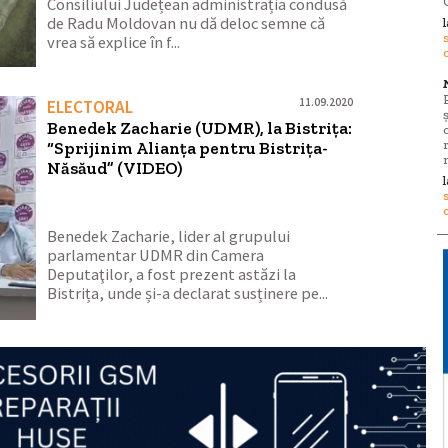
Consiliului Județean administrația condusă
de Radu Moldovan nu dă deloc semne că
vrea să explice în f...
11.09.2020
ELECTORAL
Benedek Zacharie (UDMR), la Bistrița:
“Sprijinim Alianţa pentru Bistriţa-
Năsăud” (VIDEO)
Benedek Zacharie, lider al grupului
parlamentar UDMR din Camera
Deputaţilor, a fost prezent astăzi la
Bistrița, unde și-a declarat susținere pe...