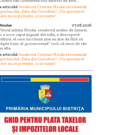
Ciolacu sau Grindeanu toți iubitori de arte...
la articolul
Senatorul Cristian Nicula recomandă
spectacolul „Fata din Curcubeu”: „Un spectacol
care nu se privește, ci se simte”
Niculae
07.08.2026
Piticul mîrlan Nicula, senatorul neales de nimeni
și-a scos capul țuguiat din tufiș, a descoperit
cultura, el care nici bună ziua nu știe da fără să
râgîie bine, el „promovează” cică, să mori de râs
nu alta
la articolul
Senatorul Cristian Nicula recomandă
spectacolul „Fata din Curcubeu”: „Un spectacol
care nu se privește, ci se simte”