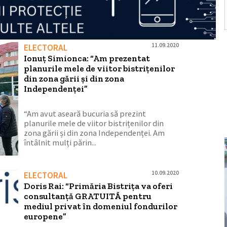
11.09.2020
ELECTORAL
Ionuț Simionca: “Am prezentat
planurile mele de viitor bistrițenilor
din zona gării și din zona
Independenței”
“Am avut aseară bucuria să prezint
planurile mele de viitor bistrițenilor din
zona gării și din zona Independenței. Am
întâlnit mulți părin...
10.09.2020
ELECTORAL
Doris Rai: “Primăria Bistrița va oferi
consultanță GRATUITĂ pentru
mediul privat în domeniul fondurilor
europene”