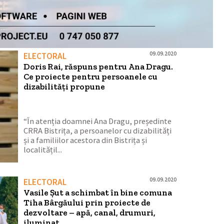
09.09.2020
ELECTORAL
Doris Rai, răspuns pentru Ana Dragu.
Ce proiecte pentru persoanele cu
dizabilități propune
“În atenția doamnei Ana Dragu, președinte
CRRA Bistrița, a persoanelor cu dizabilități
și a familiilor acestora din Bistrița și
localitățil...
09.09.2020
ELECTORAL
Vasile Șut a schimbat în bine comuna
Tiha Bârgăului prin proiecte de
dezvoltare – apă, canal, drumuri,
iluminat