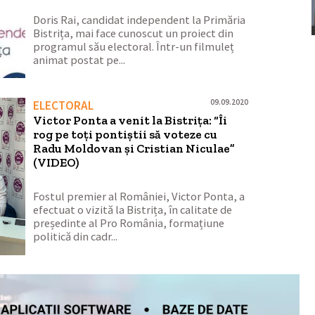
Doris Rai, candidat independent la Primăria
Bistrița, mai face cunoscut un proiect din
programul său electoral. Într-un filmuleț
animat postat pe...
09.09.2020
ELECTORAL
Victor Ponta a venit la Bistrița: “Îi
rog pe toți pontiștii să voteze cu
Radu Moldovan și Cristian Niculae”
(VIDEO)
Fostul premier al României, Victor Ponta, a
efectuat o vizită la Bistrița, în calitate de
președinte al Pro România, formațiune
politică din cadr...