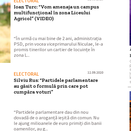
ELECTORAL
Ioan Turc: “Vom amenaja un campus
multifuncțional în zona Liceului
Agricol” (VIDEO)
“În urmă cu mai bine de 2 ani, administrația
PSD, prin vocea viceprimarului Niculae, le-a
promis tinerilor un cartier de locuințe în
zona L...
12.09.2020
ELECTORAL
Silviu Rus: “Partidele parlamentare
au găsit o formulă prin care pot
cumpăra voturi”
“Partidele parlamentare dau din nou
dovadă de o aroganță ieșită din comun. Nu
le ajung milioanele de euro primiți din banii
oamenilor, au g...