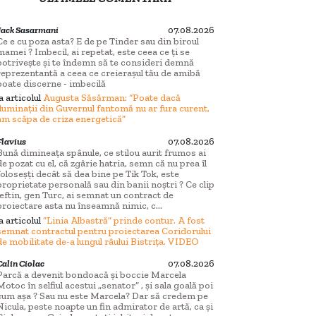
Jack Sasarmani
07.08.2026
Ce e cu poza asta? E de pe Tinder sau din biroul
mamei ? Imbecil, ai repetat, este ceea ce ți se
potrivește și te îndemn să te consideri demnă
reprezentantă a ceea ce creierașul tău de amibă
poate discerne - imbecilă
la articolul
Augusta Săsărman: “Poate dacă
iluminații din Guvernul fantomă nu ar fura curent,
am scăpa de criza energetică”
Flavius
07.08.2026
Bună dimineața spânule, ce stilou aurit frumos ai
de pozat cu el, că zgârie hatria, semn că nu prea îl
foloseșți decât să dea bine pe Tik Tok, este
proprietate personală sau din banii noștri ? Ce clip
ieftin, gen Turc, ai semnat un contract de
proiectare asta nu înseamnă nimic, c...
la articolul
“Linia Albastră” prinde contur. A fost
semnat contractul pentru proiectarea Coridorului
de mobilitate de-a lungul râului Bistrița. VIDEO
Calin Ciolac
07.08.2026
Parcă a devenit bondoacă și boccie Marcela
Motoc în selfiul acestui „senator” , și sala goală poi
cum așa ? Sau nu este Marcela? Dar să credem pe
Nicula, peste noapte un fin admirator de artă, ca și