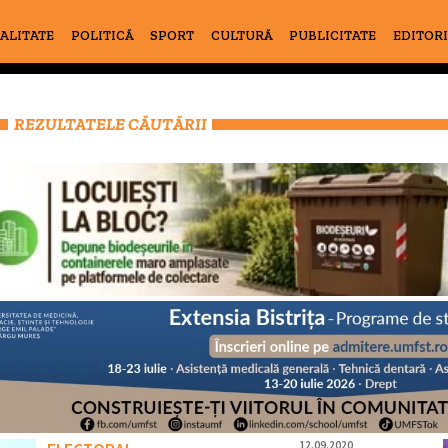
ALITATE
POLITICĂ
SPORT
CULTURĂ
PUBLICITATE
EDITOR
REZULTATELE CĂUTĂRII
12.09.2020