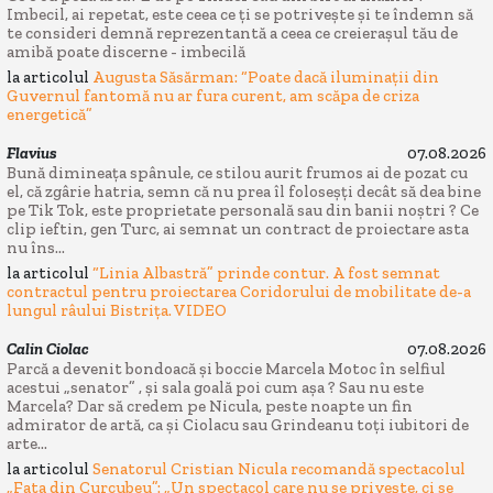
Imbecil, ai repetat, este ceea ce ți se potrivește și te îndemn să
te consideri demnă reprezentantă a ceea ce creierașul tău de
amibă poate discerne - imbecilă
la articolul
Augusta Săsărman: “Poate dacă iluminații din
Guvernul fantomă nu ar fura curent, am scăpa de criza
energetică”
Flavius
07.08.2026
Bună dimineața spânule, ce stilou aurit frumos ai de pozat cu
el, că zgârie hatria, semn că nu prea îl foloseșți decât să dea bine
pe Tik Tok, este proprietate personală sau din banii noștri ? Ce
clip ieftin, gen Turc, ai semnat un contract de proiectare asta
nu îns...
la articolul
“Linia Albastră” prinde contur. A fost semnat
contractul pentru proiectarea Coridorului de mobilitate de-a
lungul râului Bistrița. VIDEO
Calin Ciolac
07.08.2026
Parcă a devenit bondoacă și boccie Marcela Motoc în selfiul
acestui „senator” , și sala goală poi cum așa ? Sau nu este
Marcela? Dar să credem pe Nicula, peste noapte un fin
admirator de artă, ca și Ciolacu sau Grindeanu toți iubitori de
arte...
la articolul
Senatorul Cristian Nicula recomandă spectacolul
„Fata din Curcubeu”: „Un spectacol care nu se privește, ci se