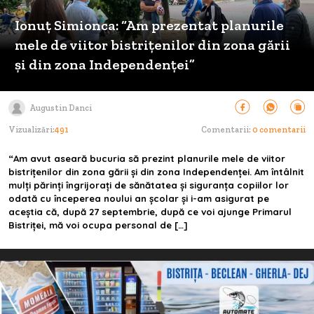
Ionuț Simionca: “Am prezentat planurile
mele de viitor bistrițenilor din zona gării
și din zona Independenței”
Augustin Danci
Vizualizări:
491
Comentarii:
0 comentarii
“Am avut aseară bucuria să prezint planurile mele de viitor
bistrițenilor din zona gării și din zona Independenței. Am întâlnit
mulți părinți îngrijorați de sănătatea și siguranța copiilor lor
odată cu începerea noului an școlar și i-am asigurat pe
aceștia că, după 27 septembrie, după ce voi ajunge Primarul
Bistriței, mă voi ocupa personal de […]