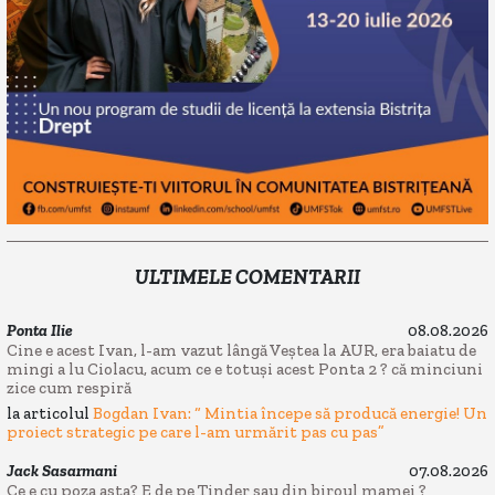
ULTIMELE COMENTARII
Ponta Ilie
08.08.2026
Cine e acest Ivan, l-am vazut lângă Veștea la AUR, era baiatu de
mingi a lu Ciolacu, acum ce e totuși acest Ponta 2 ? că minciuni
zice cum respiră
la articolul
Bogdan Ivan: “ Mintia începe să producă energie! Un
proiect strategic pe care l-am urmărit pas cu pas”
Jack Sasarmani
07.08.2026
Ce e cu poza asta? E de pe Tinder sau din biroul mamei ?