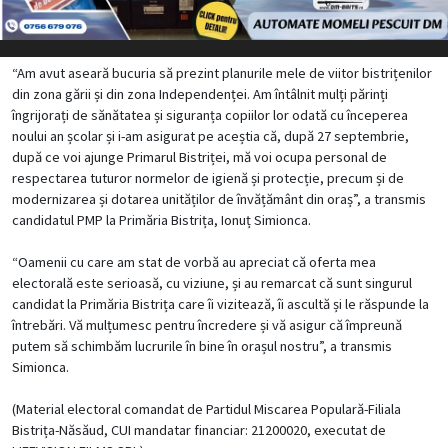
“Am avut aseară bucuria să prezint planurile mele de viitor bistrițenilor
din zona gării și din zona Independenței. Am întâlnit mulți părinți
îngrijorați de sănătatea și siguranța copiilor lor odată cu începerea
noului an școlar și i-am asigurat pe aceștia că, după 27 septembrie,
după ce voi ajunge Primarul Bistriței, mă voi ocupa personal de
respectarea tuturor normelor de igienă și protecție, precum și de
modernizarea și dotarea unităților de învățământ din oraș”, a transmis
candidatul PMP la Primăria Bistrița, Ionuț Simionca.
“Oamenii cu care am stat de vorbă au apreciat că oferta mea
electorală este serioasă, cu viziune, și au remarcat că sunt singurul
candidat la Primăria Bistrița care îi vizitează, îi ascultă și le răspunde la
întrebări. Vă mulțumesc pentru încredere și vă asigur că împreună
putem să schimbăm lucrurile în bine în orașul nostru”, a transmis
Simionca.
(Material electoral comandat de Partidul Miscarea Populară-Filiala
Bistrița-Năsăud, CUI mandatar financiar: 21200020, executat de