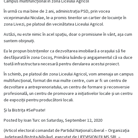
Campus multifuncțional în zona Liceului Agricol
În urmă cu mai bine de 2 ani, administrația PSD, prin vocea
viceprimarului Niculae, le-a promis tinerilor un cartier de locuințe în
zona Livezi, pe platoul din vecinătatea Liceului Agricol.
Astăzi, nu este nimic în acel spațiu, doar o promisiune în vânt, așa cum
suntem obișnuiți.
Eu le propun bistrițenilor ca dezvoltarea imobiliară a orașului să fie
desfășurată în zona Cocoș, Primăria luându-și angajamentul că va duce
toată infrastructura necesară pentru derularea acestui proiect.
În schimb, pe platoul din zona Liceului Agricol, vom amenaja un campus
multifuncțional, format din mai multe centre, cum ar fi: un centru de
dezvoltare a antreprenoriatului, un centru de formare și reconversie
profesională, un centru de promovare a inițiativelor locale și un centru
de expoziții pentru producătorii locali.
Și la Bistrița #SePoate!
Posted by
Ioan Turc
on Saturday, September 12, 2020
(Articol electoral comandat de Partidul Național Liberal – Organizația
Județeană Bistrița-Năsăud, executat de LIFEVISION FILMS SRL –