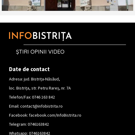
ȘTIRI OPINII VIDEO
Date de contact
Adresa: jud. Bistrița-Năsăud,
loc. Bistrița, str. Petru Rareș, nr. 7A
Telefon/Fax: 0746 163 842
Email:
contact@infobistrita.ro
Facebook:
facebook.com/InfoBistrita.ro
Telegram:
0746163842
Whatsapp:
0746163842