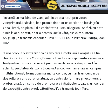
“În urmă cu mai bine de 2 ani, administrația PSD, prin vocea
viceprimarului Niculae, le-a promis tinerilor un cartier de locuințe în
zona Livezi, pe platoul din vecinătatea Liceului Agricol. Astăzi, nu este
nimic în acel spațiu, doar o promisiune în vânt, așa cum suntem
obișnuiți”, a transmis candidatul PNL-USR-PLUS la Primăria Bistrița, Ioan
Turc.
“Eu le propun bistrițenilor ca dezvoltarea imobiliară a orașului să fie
desfășurată în zona Cocoș, Primăria luându-și angajamentul că va duce
toată infrastructura necesară pentru derularea acestui proiect. În
schimb, pe platoul din zona Liceului Agricol, vom amenaja un campus
multifuncțional, format din mai multe centre, cum ar fi: un centru de
dezvoltare a antreprenoriatului, un centru de formare și reconversie
profesională, un centru de promovare a inițiativelor locale și un centru
de expoziții pentru producătorii locali”, a transmis Ioan Turc.