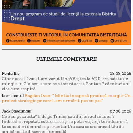
ULTIMELE COMENTARII
Ponta Ilie
08.08.2026
Cine e acest Ivan, l-am vazut lângă Veștea la AUR, era baiatu de
mingi a lu Ciolacu, acum ce e totuși acest Ponta 2 ? că minciuni
zice cum respiră
la articolul
Bogdan Ivan: “ Mintia începe să producă energie! Un
proiect strategic pe care l-am urmărit pas cu pas”
Jack Sasarmani
07.08.2026
Ce e cu poza asta? E de pe Tinder sau din biroul mamei ?
Imbecil, ai repetat, este ceea ce ți se potrivește și te îndemn să
te consideri demnă reprezentantă a ceea ce creierașul tău de
amibă poate discerne - imbecilă