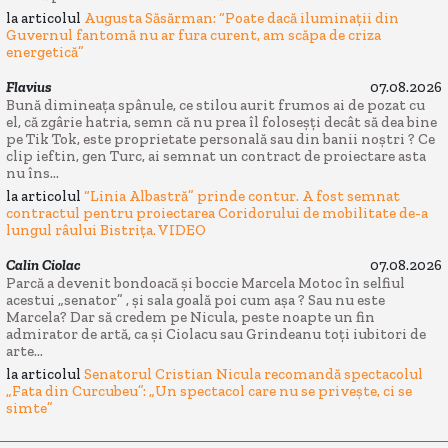
la articolul
Augusta Săsărman: “Poate dacă iluminații din
Guvernul fantomă nu ar fura curent, am scăpa de criza
energetică”
Flavius
07.08.2026
Bună dimineața spânule, ce stilou aurit frumos ai de pozat cu
el, că zgârie hatria, semn că nu prea îl foloseșți decât să dea bine
pe Tik Tok, este proprietate personală sau din banii noștri ? Ce
clip ieftin, gen Turc, ai semnat un contract de proiectare asta
nu îns...
la articolul
“Linia Albastră” prinde contur. A fost semnat
contractul pentru proiectarea Coridorului de mobilitate de-a
lungul râului Bistrița. VIDEO
Calin Ciolac
07.08.2026
Parcă a devenit bondoacă și boccie Marcela Motoc în selfiul
acestui „senator” , și sala goală poi cum așa ? Sau nu este
Marcela? Dar să credem pe Nicula, peste noapte un fin
admirator de artă, ca și Ciolacu sau Grindeanu toți iubitori de
arte...
la articolul
Senatorul Cristian Nicula recomandă spectacolul
„Fata din Curcubeu”: „Un spectacol care nu se privește, ci se
simte”