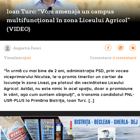
Ioan Turc: “Vom amenaja un campus
multifuncțional în zona Liceului Agricol”
(VIDEO)
Augustin Danci
Vizualizări:
502
Comentarii:
0 comentarii
“În urmă cu mai bine de 2 ani, administrația PSD, prin vocea
viceprimarului Niculae, le-a promis tinerilor un cartier de
locuințe în zona Livezi, pe platoul din vecinătatea Liceului
Agricol. Astăzi, nu este nimic în acel spațiu, doar o promisiune
în vânt, așa cum suntem obișnuiți”, a transmis candidatul PNL-
USR-PLUS la Primăria Bistrița, Ioan Turc. […]