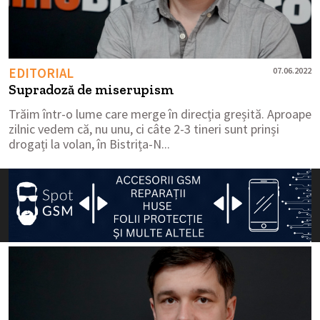
EDITORIAL
07.06.2022
Supradoză de miserupism
Trăim într-o lume care merge în direcția greșită. Aproape
zilnic vedem că, nu unu, ci câte 2-3 tineri sunt prinși
drogați la volan, în Bistrița-N...