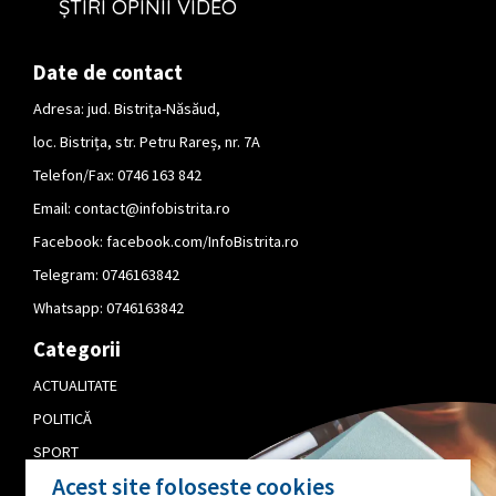
ȘTIRI OPINII VIDEO
Date de contact
Adresa: jud. Bistrița-Năsăud,
loc. Bistrița, str. Petru Rareș, nr. 7A
Telefon/Fax: 0746 163 842
Email:
contact@infobistrita.ro
Facebook:
facebook.com/InfoBistrita.ro
Telegram:
0746163842
Whatsapp:
0746163842
Categorii
ACTUALITATE
POLITICĂ
SPORT
Acest site folosește cookies
CULTURĂ