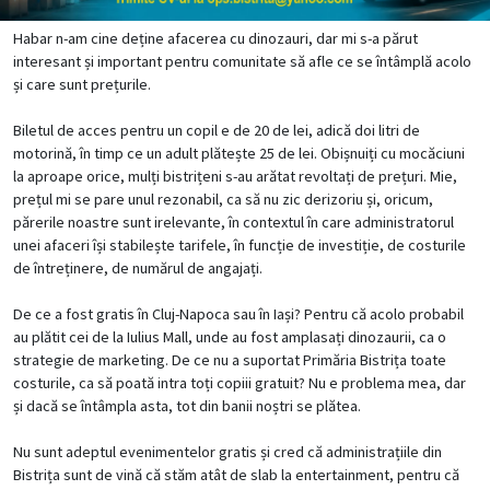
Habar n-am cine deține afacerea cu dinozauri, dar mi s-a părut
interesant și important pentru comunitate să afle ce se întâmplă acolo
și care sunt prețurile.
Biletul de acces pentru un copil e de 20 de lei, adică doi litri de
motorină, în timp ce un adult plătește 25 de lei. Obișnuiți cu mocăciuni
la aproape orice, mulți bistrițeni s-au arătat revoltați de prețuri. Mie,
prețul mi se pare unul rezonabil, ca să nu zic derizoriu și, oricum,
părerile noastre sunt irelevante, în contextul în care administratorul
unei afaceri își stabilește tarifele, în funcție de investiție, de costurile
de întreținere, de numărul de angajați.
De ce a fost gratis în Cluj-Napoca sau în Iași? Pentru că acolo probabil
au plătit cei de la Iulius Mall, unde au fost amplasați dinozaurii, ca o
strategie de marketing. De ce nu a suportat Primăria Bistrița toate
costurile, ca să poată intra toți copiii gratuit? Nu e problema mea, dar
și dacă se întâmpla asta, tot din banii noștri se plătea.
Nu sunt adeptul evenimentelor gratis și cred că administrațiile din
Bistrița sunt de vină că stăm atât de slab la entertainment, pentru că