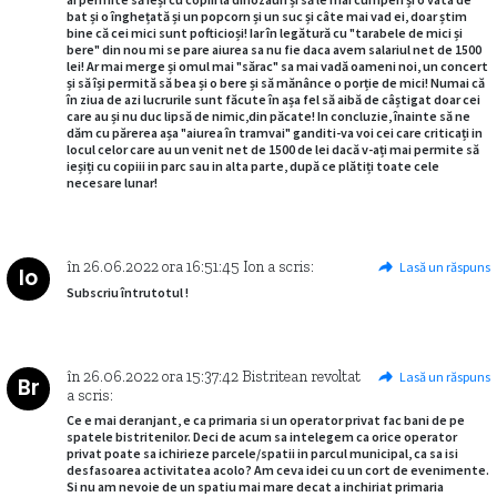
bat și o înghețată și un popcorn și un suc și câte mai vad ei, doar știm
bine că cei mici sunt pofticioși! Iar în legătură cu "tarabele de mici și
bere" din nou mi se pare aiurea sa nu fie daca avem salariul net de 1500
lei! Ar mai merge și omul mai "sărac" sa mai vadă oameni noi, un concert
și să își permită să bea și o bere și să mănânce o porție de mici! Numai că
în ziua de azi lucrurile sunt făcute în așa fel să aibă de câștigat doar cei
care au și nu duc lipsă de nimic,din păcate! In concluzie, înainte să ne
dăm cu părerea așa "aiurea în tramvai" ganditi-va voi cei care criticați in
locul celor care au un venit net de 1500 de lei dacă v-ați mai permite să
ieșiți cu copiii in parc sau in alta parte, după ce plătiți toate cele
necesare lunar!
în
26.06.2022
ora
16:51:45
Ion
a scris:
Lasă un răspuns
Io
Subscriu întrutotul !
în
26.06.2022
ora
15:37:42
Bistritean revoltat
Lasă un răspuns
Br
a scris:
Ce e mai deranjant, e ca primaria si un operator privat fac bani de pe
spatele bistritenilor. Deci de acum sa intelegem ca orice operator
privat poate sa ichirieze parcele/spatii in parcul municipal, ca sa isi
desfasoarea activitatea acolo? Am ceva idei cu un cort de evenimente.
Si nu am nevoie de un spatiu mai mare decat a inchiriat primaria