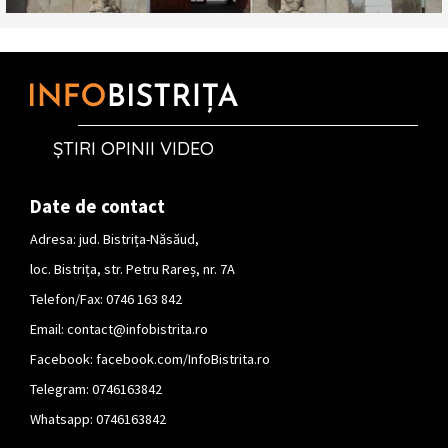
ȘTIRI OPINII VIDEO
Date de contact
Adresa: jud. Bistrița-Năsăud,
loc. Bistrița, str. Petru Rareș, nr. 7A
Telefon/Fax: 0746 163 842
Email:
contact@infobistrita.ro
Facebook:
facebook.com/InfoBistrita.ro
Telegram:
0746163842
Whatsapp:
0746163842