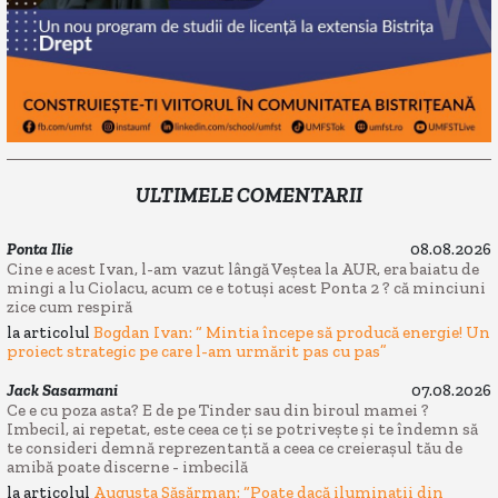
ULTIMELE COMENTARII
Ponta Ilie
08.08.2026
Cine e acest Ivan, l-am vazut lângă Veștea la AUR, era baiatu de
mingi a lu Ciolacu, acum ce e totuși acest Ponta 2 ? că minciuni
zice cum respiră
la articolul
Bogdan Ivan: “ Mintia începe să producă energie! Un
proiect strategic pe care l-am urmărit pas cu pas”
Jack Sasarmani
07.08.2026
Ce e cu poza asta? E de pe Tinder sau din biroul mamei ?
Imbecil, ai repetat, este ceea ce ți se potrivește și te îndemn să
te consideri demnă reprezentantă a ceea ce creierașul tău de
amibă poate discerne - imbecilă
la articolul
Augusta Săsărman: “Poate dacă iluminații din