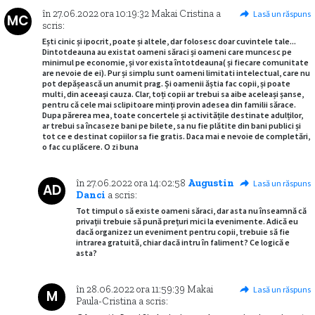
în
27.06.2022
ora
10:19:32
Makai Cristina
a
Lasă un răspuns
MC
scris:
Ești cinic și ipocrit, poate și altele, dar folosesc doar cuvintele tale...
Dintotdeauna au existat oameni săraci și oameni care muncesc pe
minimul pe economie, și vor exista întotdeauna( și fiecare comunitate
are nevoie de ei). Pur și simplu sunt oameni limitati intelectual, care nu
pot depășească un anumit prag. Și oamenii ăștia fac copii, și poate
multi, din aceeași cauza. Clar, toți copii ar trebui sa aibe aceleași șanse,
pentru că cele mai sclipitoare minți provin adesea din familii sărace.
Dupa părerea mea, toate concertele și activitățile destinate adulților,
ar trebui sa încaseze bani pe bilete, sa nu fie plătite din bani publici și
tot ce e destinat copiilor sa fie gratis. Daca mai e nevoie de completări,
o fac cu plăcere. O zi buna
în
27.06.2022
ora
14:02:58
Augustin
Lasă un răspuns
AD
Danci
a scris:
Tot timpul o să existe oameni săraci, dar asta nu înseamnă că
privații trebuie să pună prețuri mici la evenimente. Adică eu
dacă organizez un eveniment pentru copii, trebuie să fie
intrarea gratuită, chiar dacă intru în faliment? Ce logică e
asta?
în
28.06.2022
ora
11:59:39
Makai
Lasă un răspuns
M
Paula-Cristina
a scris: