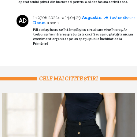
operatorului privat din bucuresti pentru a-si desfasura activitatea.
în
27.06.2022
ora
14:04:29
Augustin
Lasă un răspuns
AD
Danci
a scris:
Păi același lucru se întâmplă și cu circul care vine în oraș. Ar
trebui să fie intrarea gratuită la circ? Sau să nu plătiți la niciun
eveniment organizat pe un spațiu public închiriat de la
Primărie?
CELE MAI CITITE ȘTIRI