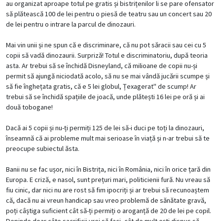
au organizat aproape totul pe gratis și bistrițenilor li se pare ofensator
să plătească 100 de lei pentru o piesă de teatru sau un concert sau 20
de lei pentru o intrare la parcul de dinozauri.
Mai vin unii și ne spun că e discriminare, că nu pot săracii sau cei cu 5
copii să vadă dinozaurii. Surpriză! Totul e discriminatoriu, după teoria
asta. Ar trebui să se închidă Disneyland, că milioane de copii nu-și
permit să ajungă niciodată acolo, să nu se mai vândă jucării scumpe și
să fie înghețata gratis, că e 5 lei globul, Țexagerat" de scump! Ar
trebui să se închidă spațiile de joacă, unde plătești 16 lei pe oră și ai
două tobogane!
Dacă ai 5 copii și nu-ți permiți 125 de lei să-i duci pe toți la dinozauri,
înseamnă că ai probleme mult mai serioase în viață și n-ar trebui să te
preocupe subiectul ăsta.
Banii nu se fac ușor, nici în Bistrița, nici în România, nici în orice țară din
Europa. E criză, e nasol, sunt prețuri mari, politicienii fură. Nu vreau să
fiu cinic, dar nici nu are rost să fim ipocriți și ar trebui să recunoaștem
că, dacă nu ai vreun handicap sau vreo problemă de sănătate gravă,
poți câștiga suficient cât să-ți permiți o aroganță de 20 de lei pe copil.
Depinde doar câte sacrificii vrei să faci, cât de mult ești dispus să