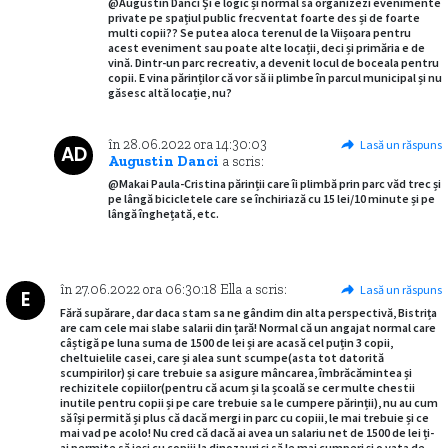
@Augustin Danci Și e logic și normal sa organizezi evenimente
private pe spațiul public frecventat foarte des și de foarte
multi copii?? Se putea aloca terenul de la Viișoara pentru
acest eveniment sau poate alte locații, deci și primăria e de
vină. Dintr-un parc recreativ, a devenit locul de boceala pentru
copii. E vina părinților că vor să ii plimbe în parcul municipal și nu
găsesc altă locație, nu?
în
28.06.2022
ora
14:30:03
Lasă un răspuns
AD
Augustin Danci
a scris:
@Makai Paula-Cristina părinții care îi plimbă prin parc văd trec și
pe lângă bicicletele care se închiriază cu 15 lei/10 minute și pe
lângă înghețată, etc.
în
27.06.2022
ora
06:30:18
Ella
a scris:
Lasă un răspuns
E
Fără supărare, dar daca stam sa ne gândim din alta perspectivă, Bistrița
are cam cele mai slabe salarii din țară! Normal că un angajat normal care
câștigă pe luna suma de 1500 de lei și are acasă cel puțin 3 copii,
cheltuielile casei, care și alea sunt scumpe(asta tot datorită
scumpirilor) și care trebuie sa asigure mâncarea, îmbrăcămintea și
rechizitele copiilor(pentru că acum și la școală se cer multe chestii
inutile pentru copii și pe care trebuie sa le cumpere părinții), nu au cum
să își permită și plus că dacă mergi in parc cu copiii, le mai trebuie și ce
mai vad pe acolo! Nu cred că dacă ai avea un salariu net de 1500 de lei ți-
ai permite să ieși cu copiii la dinozauri și să le mai cumperi și o vata de