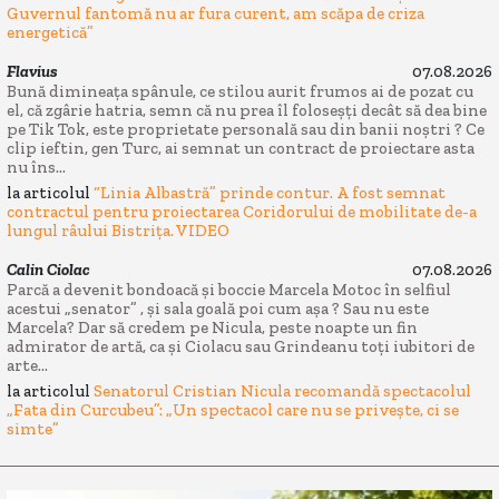
Guvernul fantomă nu ar fura curent, am scăpa de criza
energetică”
Flavius
07.08.2026
Bună dimineața spânule, ce stilou aurit frumos ai de pozat cu
el, că zgârie hatria, semn că nu prea îl foloseșți decât să dea bine
pe Tik Tok, este proprietate personală sau din banii noștri ? Ce
clip ieftin, gen Turc, ai semnat un contract de proiectare asta
nu îns...
la articolul
“Linia Albastră” prinde contur. A fost semnat
contractul pentru proiectarea Coridorului de mobilitate de-a
lungul râului Bistrița. VIDEO
Calin Ciolac
07.08.2026
Parcă a devenit bondoacă și boccie Marcela Motoc în selfiul
acestui „senator” , și sala goală poi cum așa ? Sau nu este
Marcela? Dar să credem pe Nicula, peste noapte un fin
admirator de artă, ca și Ciolacu sau Grindeanu toți iubitori de
arte...
la articolul
Senatorul Cristian Nicula recomandă spectacolul
„Fata din Curcubeu”: „Un spectacol care nu se privește, ci se
simte”