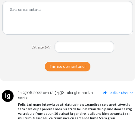
Cât este 2+3?
Trimite comentariul
în
27.06.2022
ora
14:34:38
Iulia ghemant
a
Lasă un răspuns
Ig
scris:
Felicitari mare interviu ce ati dat rusine pt.gandirea ce o aveti .Aveti o
fata care dupa parerea mea nu ati da la un batran de o paine doar castig
va trebuie frumos . un 10 stricat la gandire .o zi buna binecuvantata si
multumiti lui dzeu ca traim inca cu astfel de lume !cam greu