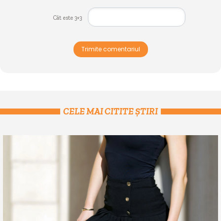
Cât este 3+3
Trimite comentariul
CELE MAI CITITE ȘTIRI