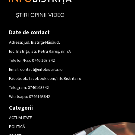
ȘTIRI OPINII VIDEO
Date de contact
Adresa: jud. Bistrița-Năsăud,
loc. Bistrița, str. Petru Rareș, nr. 7A
Telefon/Fax: 0746 163 842
Email:
contact@infobistrita.ro
Facebook:
facebook.com/InfoBistrita.ro
Telegram:
0746163842
Whatsapp:
0746163842
Categorii
ACTUALITATE
POLITICĂ