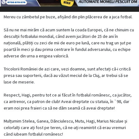
Mereu cu zâmbetul pe buze, afișând din plin plăcerea de a juca fotbal.
Să nu ne mai mirăm că acum suntem la coada Europei, că ne chinuim cu
desculții fotbalului mondial, când avem jucători de 25 de ani în
națională, plătiți cu zeci de mii de euro pe lună, care nu trag un șut pe
poartă în meci și dau prima centrare în fundul adversarului, cu echipe
adverse din urna a enșpea valorică.
Tricolorii României de azi care, vezi doamne, sunt afectați că-i critică
presa sau suporterii, dacă au văzut meciul de la Cluj, ar trebui să se
lase de meserie.
Respect, Hagi, pentru tot ce ai făcut în fotbalul românesc, ca jucător,
ca antrenor, ca patron de club! Aveai dreptate cu statuia, în `98, dar
eram noi prea fraieri ca să ne dăm seamă că aveai dreptate!
Mulțumim Stelea, Ganea, Dănciulescu, Mutu, Hagi, Marius Niculae și
celorlalți care ați fost pe teren, că ne-ați reamintit că erau vremuri
când iubeam fotbalul românesc!