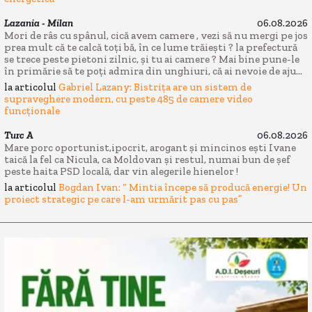
Lazania - Milan
06.08.2026
Mori de râs cu spânul, cică avem camere , vezi să nu mergi pe jos
prea mult că te calcă toți bă, în ce lume trăiești ? la prefectură
se trece peste pietoni zilnic, și tu ai camere ? Mai bine pune-le
în primărie să te poți admira din unghiuri, că ai nevoie de aju...
la articolul
Gabriel Lazany: Bistrița are un sistem de
supraveghere modern, cu peste 485 de camere video
funcționale
Turc A
06.08.2026
Mare porc oportunist,ipocrit, arogant și mincinos ești Ivane
taică la fel ca Nicula, ca Moldovan și restul, numai bun de șef
peste haita PSD locală, dar vin alegerile hienelor !
la articolul
Bogdan Ivan: “ Mintia începe să producă energie! Un
proiect strategic pe care l-am urmărit pas cu pas”