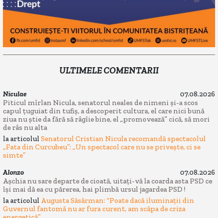
ULTIMELE COMENTARII
Niculae
07.08.2026
Piticul mîrlan Nicula, senatorul neales de nimeni și-a scos
capul țuguiat din tufiș, a descoperit cultura, el care nici bună
ziua nu știe da fără să râgîie bine, el „promovează” cică, să mori
de râs nu alta
la articolul
Senatorul Cristian Nicula recomandă spectacolul
„Fata din Curcubeu”: „Un spectacol care nu se privește, ci se
simte”
Alonzo
07.08.2026
Așchia nu sare departe de cioată, uitați-vă la coarda asta PSD ce
își mai dă ea cu părerea, hai plimbă ursul jagardea PSD !
la articolul
Augusta Săsărman: “Poate dacă iluminații din
Guvernul fantomă nu ar fura curent, am scăpa de criza
energetică”