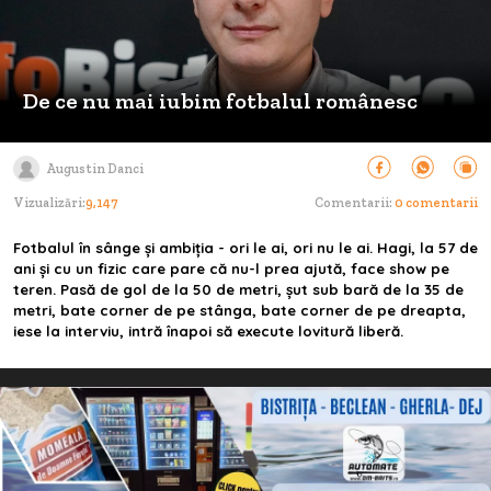
De ce nu mai iubim fotbalul românesc
Augustin Danci
Vizualizări:
9,147
Comentarii:
0 comentarii
Fotbalul în sânge și ambiția - ori le ai, ori nu le ai. Hagi, la 57 de
ani și cu un fizic care pare că nu-l prea ajută, face show pe
teren. Pasă de gol de la 50 de metri, șut sub bară de la 35 de
metri, bate corner de pe stânga, bate corner de pe dreapta,
iese la interviu, intră înapoi să execute lovitură liberă.