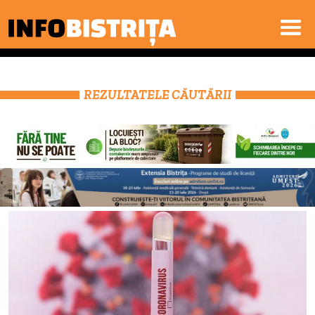
REZULTATELE CĂUTĂRII