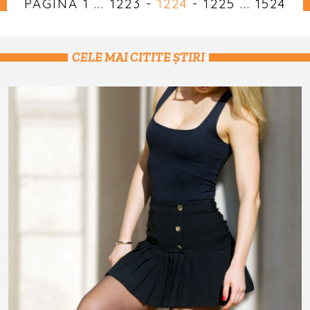
PAGINA
1
...
1223
-
1224
-
1225
...
1524
CELE MAI CITITE ȘTIRI