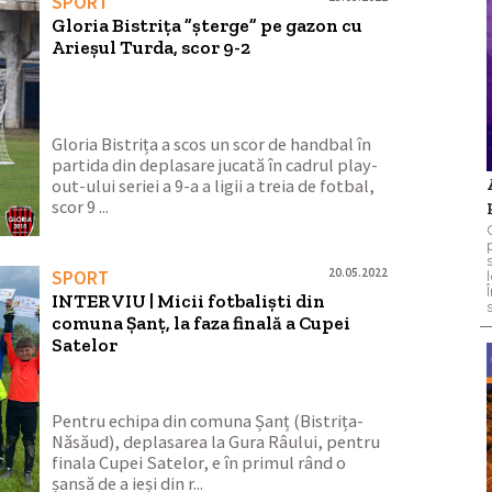
SPORT
Gloria Bistrița ”șterge” pe gazon cu
Arieșul Turda, scor 9-2
Gloria Bistrița a scos un scor de handbal în
partida din deplasare jucată în cadrul play-
out-ului seriei a 9-a a ligii a treia de fotbal,
scor 9 ...
20.05.2022
SPORT
INTERVIU | Micii fotbaliști din
comuna Șanț, la faza finală a Cupei
Satelor
Pentru echipa din comuna Șanț (Bistrița-
Năsăud), deplasarea la Gura Râului, pentru
finala Cupei Satelor, e în primul rând o
șansă de a ieși din r...