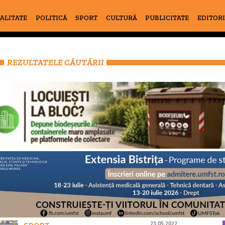
ALITATE
POLITICĂ
SPORT
CULTURĂ
PUBLICITATE
EDITOR
REZULTATELE CĂUTĂRII
23.05.2022