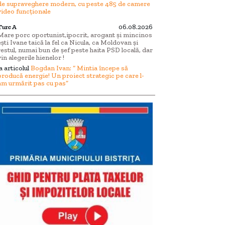
de supraveghere modern, cu peste 485 de camere
video funcționale
Turc A
06.08.2026
Mare porc oportunist,ipocrit, arogant și mincinos
ești Ivane taică la fel ca Nicula, ca Moldovan și
restul, numai bun de șef peste haita PSD locală, dar
vin alegerile hienelor !
la articolul
Bogdan Ivan: “ Mintia începe să
producă energie! Un proiect strategic pe care l-
am urmărit pas cu pas”