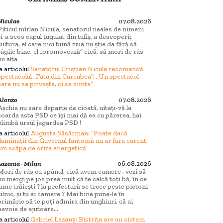
Niculae
07.08.2026
Piticul mîrlan Nicula, senatorul neales de nimeni
și-a scos capul țuguiat din tufiș, a descoperit
cultura, el care nici bună ziua nu știe da fără să
râgîie bine, el „promovează” cică, să mori de râs
nu alta
la articolul
Senatorul Cristian Nicula recomandă
spectacolul „Fata din Curcubeu”: „Un spectacol
care nu se privește, ci se simte”
Alonzo
07.08.2026
Așchia nu sare departe de cioată, uitați-vă la
coarda asta PSD ce își mai dă ea cu părerea, hai
plimbă ursul jagardea PSD !
la articolul
Augusta Săsărman: “Poate dacă
iluminații din Guvernul fantomă nu ar fura curent,
am scăpa de criza energetică”
Lazania - Milan
06.08.2026
Mori de râs cu spânul, cică avem camere , vezi să
nu mergi pe jos prea mult că te calcă toți bă, în ce
lume trăiești ? la prefectură se trece peste pietoni
zilnic, și tu ai camere ? Mai bine pune-le în
primărie să te poți admira din unghiuri, că ai
nevoie de ajutoare...
la articolul
Gabriel Lazany: Bistrița are un sistem