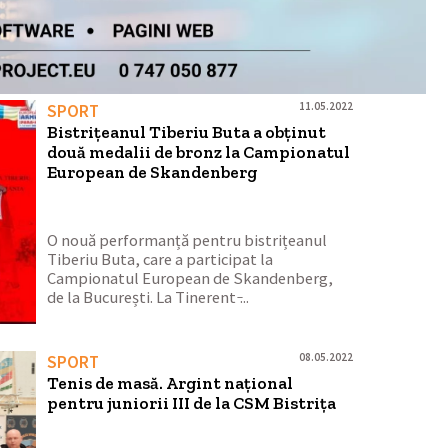
11.05.2022
SPORT
Bistrițeanul Tiberiu Buta a obținut
două medalii de bronz la Campionatul
European de Skandenberg
O nouă performanță pentru bistrițeanul
Tiberiu Buta, care a participat la
Campionatul European de Skandenberg,
de la București. La Tinerent ̵...
08.05.2022
SPORT
Tenis de masă. Argint național
pentru juniorii III de la CSM Bistrița