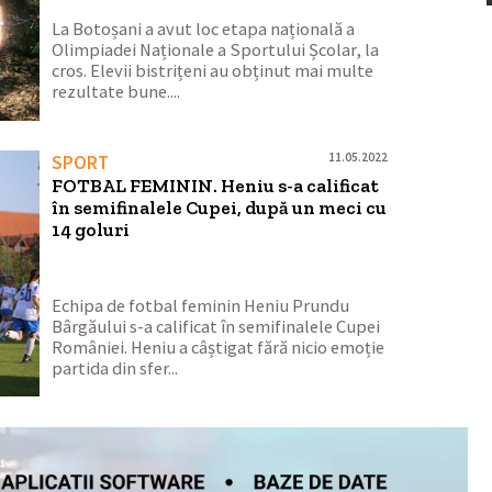
La Botoșani a avut loc etapa națională a
Olimpiadei Naționale a Sportului Școlar, la
cros. Elevii bistrițeni au obținut mai multe
rezultate bune....
11.05.2022
SPORT
FOTBAL FEMININ. Heniu s-a calificat
în semifinalele Cupei, după un meci cu
14 goluri
Echipa de fotbal feminin Heniu Prundu
Bârgăului s-a calificat în semifinalele Cupei
României. Heniu a câștigat fără nicio emoție
partida din sfer...