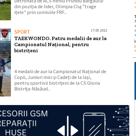
Detronată de ACS Heniu Prundu Bârgăului
din poziția de lider, Olimpia Cluj ”trage
ițele” prin comisiile FRF...
17.05.2022
SPORT
TAEKWONDO. Patru medalii de aur la
Campionatul Național, pentru
bistrițeni
4 medalii de aur la Campionatul Național de
Copii, Juniori mici și Cadeți de la Iași,
pentru sportivii bistrițeni de la CS Gloria
Bistrița-Năsăud...