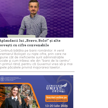
Aplaudacii lui „Bravo, Bolo!” și alte
povești cu cifre convenabile
Continuă bătălia pe banii românilor. A venit
premierul Bolojan cu niște cifre, prin care ne
spune cât de ineficiente sunt administrațiile
locale și cum trăiesc ele din "banii de la centru".
În primul rând, pentru că Guvernul vrea să-și mai
spele păcatele privind majorarea taxelor...