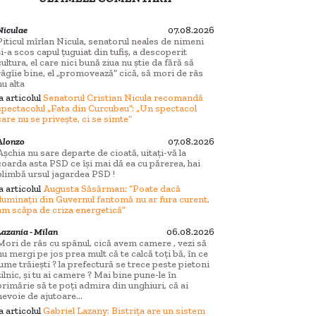
Niculae
07.08.2026
Piticul mîrlan Nicula, senatorul neales de nimeni
și-a scos capul țuguiat din tufiș, a descoperit
cultura, el care nici bună ziua nu știe da fără să
râgîie bine, el „promovează” cică, să mori de râs
nu alta
la articolul
Senatorul Cristian Nicula recomandă
spectacolul „Fata din Curcubeu”: „Un spectacol
care nu se privește, ci se simte”
Alonzo
07.08.2026
Așchia nu sare departe de cioată, uitați-vă la
coarda asta PSD ce își mai dă ea cu părerea, hai
plimbă ursul jagardea PSD !
la articolul
Augusta Săsărman: “Poate dacă
iluminații din Guvernul fantomă nu ar fura curent,
am scăpa de criza energetică”
Lazania - Milan
06.08.2026
Mori de râs cu spânul, cică avem camere , vezi să
nu mergi pe jos prea mult că te calcă toți bă, în ce
lume trăiești ? la prefectură se trece peste pietoni
zilnic, și tu ai camere ? Mai bine pune-le în
primărie să te poți admira din unghiuri, că ai
nevoie de ajutoare...
la articolul
Gabriel Lazany: Bistrița are un sistem