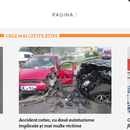
PAGINA
1
CELE MAI CITITE ȘTIRI
Accident rutier, cu două autoturisme
C
implicate și mai multe victime
f