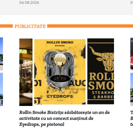
06.08.2026
0
PUBLICITATE
Rollin Smoke Bistrița sărbătorește un an de
T
e
activitate cu un concert susținut de
B
Eyedrops, pe pietonal
t