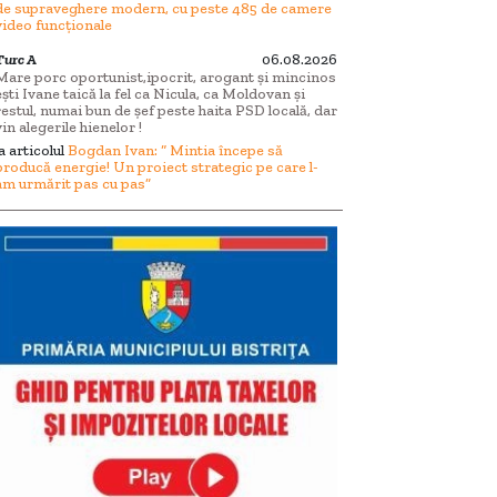
de supraveghere modern, cu peste 485 de camere
video funcționale
Turc A
06.08.2026
Mare porc oportunist,ipocrit, arogant și mincinos
ești Ivane taică la fel ca Nicula, ca Moldovan și
restul, numai bun de șef peste haita PSD locală, dar
vin alegerile hienelor !
la articolul
Bogdan Ivan: “ Mintia începe să
producă energie! Un proiect strategic pe care l-
am urmărit pas cu pas”