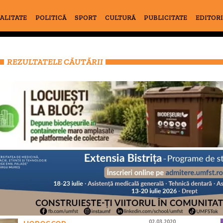
ALITATE
POLITICĂ
SPORT
CULTURĂ
PUBLICITATE
EDITOR
REZULTATELE CĂUTĂRII
02.03.2020