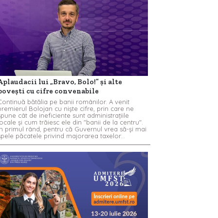
Aplaudacii lui „Bravo, Bolo!” și alte
povești cu cifre convenabile
Continuă bătălia pe banii românilor. A venit
premierul Bolojan cu niște cifre, prin care ne
spune cât de ineficiente sunt administrațiile
locale și cum trăiesc ele din "banii de la centru".
În primul rând, pentru că Guvernul vrea să-și mai
spele păcatele privind majorarea taxelor...