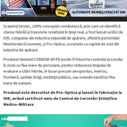
Scanerul termic, 100% concepție românească, prin care se identifică
starea febrilă și transmite rezultatul în timp real, a fost lansat astăzi de
IOR, companie din industria națională de apărare, aflată în portofoliul
Ministerului Economiei, și Pro Optica, societate cu capital de stat din
industria de apărare.
Produsul denumit CONDOR SR-FD poate fi folosit la controlul accesului
în zone cu flux mare de persoane, pentru reducerea timpului de
evaluare a stării febrile, în locuri precum aeroporturi, metrou,
frontieră, spitale (triaj), instituții publice, sau oriunde există un flux
mare de oameni.
Produsul este dezvoltat de Pro-Optica și lansat în fabricație la
IOR, având certificat emis de Centrul de Cercetări Științifice
Medico-Militare.