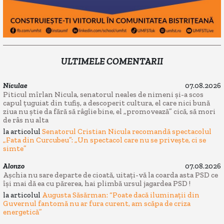
ULTIMELE COMENTARII
Niculae
07.08.2026
Piticul mîrlan Nicula, senatorul neales de nimeni și-a scos
capul țuguiat din tufiș, a descoperit cultura, el care nici bună
ziua nu știe da fără să râgîie bine, el „promovează” cică, să mori
de râs nu alta
la articolul
Senatorul Cristian Nicula recomandă spectacolul
„Fata din Curcubeu”: „Un spectacol care nu se privește, ci se
simte”
Alonzo
07.08.2026
Așchia nu sare departe de cioată, uitați-vă la coarda asta PSD ce
își mai dă ea cu părerea, hai plimbă ursul jagardea PSD !
la articolul
Augusta Săsărman: “Poate dacă iluminații din
Guvernul fantomă nu ar fura curent, am scăpa de criza
energetică”