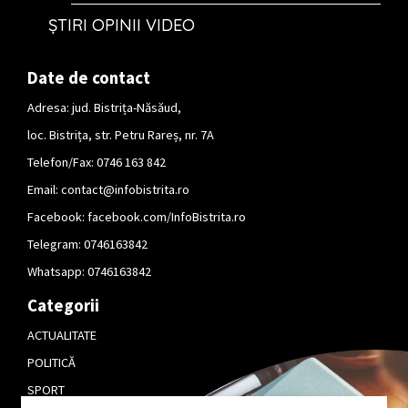
ȘTIRI OPINII VIDEO
Date de contact
Adresa: jud. Bistrița-Năsăud,
loc. Bistrița, str. Petru Rareș, nr. 7A
Telefon/Fax: 0746 163 842
Email:
contact@infobistrita.ro
Facebook:
facebook.com/InfoBistrita.ro
Telegram:
0746163842
Whatsapp:
0746163842
Categorii
ACTUALITATE
POLITICĂ
SPORT