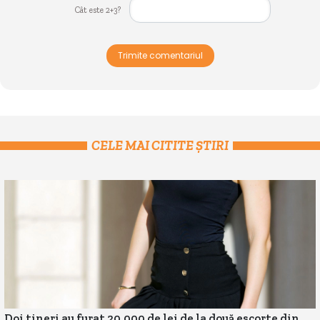
Cât este 2+3?
Trimite comentariul
CELE MAI CITITE ȘTIRI
Doi tineri au furat 20.000 de lei de la două escorte din