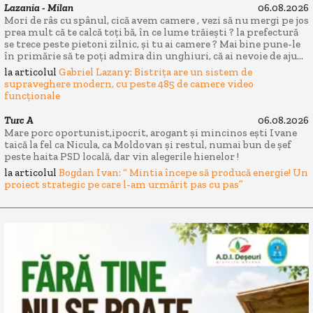
Lazania - Milan
06.08.2026
Mori de râs cu spânul, cică avem camere , vezi să nu mergi pe jos
prea mult că te calcă toți bă, în ce lume trăiești ? la prefectură
se trece peste pietoni zilnic, și tu ai camere ? Mai bine pune-le
în primărie să te poți admira din unghiuri, că ai nevoie de aju...
la articolul
Gabriel Lazany: Bistrița are un sistem de
supraveghere modern, cu peste 485 de camere video
funcționale
Turc A
06.08.2026
Mare porc oportunist,ipocrit, arogant și mincinos ești Ivane
taică la fel ca Nicula, ca Moldovan și restul, numai bun de șef
peste haita PSD locală, dar vin alegerile hienelor !
la articolul
Bogdan Ivan: “ Mintia începe să producă energie! Un
proiect strategic pe care l-am urmărit pas cu pas”