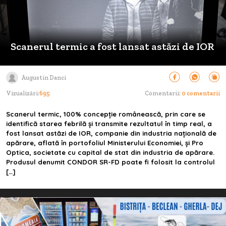
Scanerul termic a fost lansat astăzi de IOR
Augustin Danci
Vizualizări:
695
Comentarii:
0 comentarii
Scanerul termic, 100% concepție românească, prin care se
identifică starea febrilă și transmite rezultatul în timp real, a
fost lansat astăzi de IOR, companie din industria națională de
apărare, aflată în portofoliul Ministerului Economiei, și Pro
Optica, societate cu capital de stat din industria de apărare.
Produsul denumit CONDOR SR-FD poate fi folosit la controlul
[…]