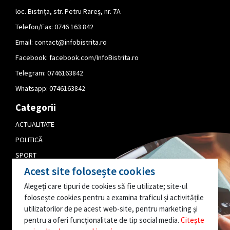
loc. Bistrița, str. Petru Rareș, nr. 7A
Telefon/Fax: 0746 163 842
Email:
contact@infobistrita.ro
Facebook:
facebook.com/InfoBistrita.ro
Telegram:
0746163842
Whatsapp:
0746163842
Categorii
ACTUALITATE
POLITICĂ
SPORT
Acest site folosește cookies
CULTURĂ
Alegeți care tipuri de cookies să fie utilizate; site-ul
PUBLICITATE
folosește cookies pentru a examina traficul și activitățile
EDITORIAL
utilizatorilor de pe acest web-site, pentru marketing și
pentru a oferi funcționalitate de tip social media.
Citește
AI O INFORMAȚIE