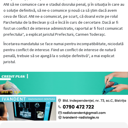
ANI să ne comunice care e stadiul dosrului penal, și în situația în care au
o soluție definitivă, să ne-o comunice și nouă ca să știm dacă avem
ceva de făcut. ANI ne-a comunicat, pe scurt, că doarul este pe rolul
Parchetului de la Beclean și că e încă în curs de cercetare. Dacă ar fi
fost un conflict de interese administrativ, raportul ar fi fost comunicat
prefectului“, a explicat juristul Prefecturii, Carmen Toderașc.
Încetarea mandatului se face numai pentru incompatibilitate, niciodată
pentru conflict de interese. Fiind un conflict de interese de natură
penală, trebuie să se ajungă la o soluție definitivă“, a mai explicat
juristul.