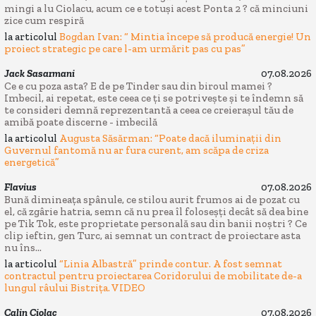
mingi a lu Ciolacu, acum ce e totuși acest Ponta 2 ? că minciuni
zice cum respiră
la articolul
Bogdan Ivan: “ Mintia începe să producă energie! Un
proiect strategic pe care l-am urmărit pas cu pas”
Jack Sasarmani
07.08.2026
Ce e cu poza asta? E de pe Tinder sau din biroul mamei ?
Imbecil, ai repetat, este ceea ce ți se potrivește și te îndemn să
te consideri demnă reprezentantă a ceea ce creierașul tău de
amibă poate discerne - imbecilă
la articolul
Augusta Săsărman: “Poate dacă iluminații din
Guvernul fantomă nu ar fura curent, am scăpa de criza
energetică”
Flavius
07.08.2026
Bună dimineața spânule, ce stilou aurit frumos ai de pozat cu
el, că zgârie hatria, semn că nu prea îl foloseșți decât să dea bine
pe Tik Tok, este proprietate personală sau din banii noștri ? Ce
clip ieftin, gen Turc, ai semnat un contract de proiectare asta
nu îns...
la articolul
“Linia Albastră” prinde contur. A fost semnat
contractul pentru proiectarea Coridorului de mobilitate de-a
lungul râului Bistrița. VIDEO
Calin Ciolac
07.08.2026