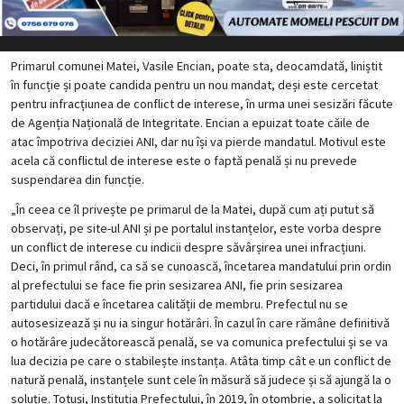
Primarul comunei Matei, Vasile Encian, poate sta, deocamdată, liniștit
în funcție și poate candida pentru un nou mandat, deși este cercetat
pentru infracțiunea de conflict de interese, în urma unei sesizări făcute
de Agenția Națională de Integritate. Encian a epuizat toate căile de
atac împotriva deciziei ANI, dar nu își va pierde mandatul. Motivul este
acela că conflictul de interese este o faptă penală și nu prevede
suspendarea din funcție.
„În ceea ce îl privește pe primarul de la Matei, după cum ați putut să
observați, pe site-ul ANI și pe portalul instanțelor, este vorba despre
un conflict de interese cu indicii despre săvârșirea unei infracțiuni.
Deci, în primul rând, ca să se cunoască, încetarea mandatului prin ordin
al prefectului se face fie prin sesizarea ANI, fie prin sesizarea
partidului dacă e încetarea calității de membru. Prefectul nu se
autosesizează și nu ia singur hotărâri. În cazul în care rămâne definitivă
o hotărâre judecătorească penală, se va comunica prefectului și se va
lua decizia pe care o stabilește instanța. Atâta timp cât e un conflict de
natură penală, instanțele sunt cele în măsură să judece și să ajungă la o
soluție. Totuși, Instituția Prefectului, în 2019, în otombrie, a solicitat la