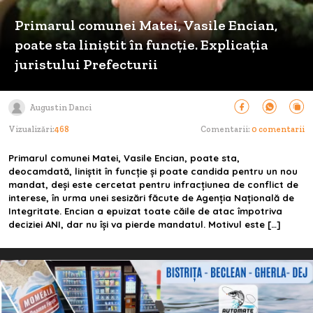
Primarul comunei Matei, Vasile Encian,
poate sta liniștit în funcție. Explicația
juristului Prefecturii
Augustin Danci
Vizualizări:
468
Comentarii:
0 comentarii
Primarul comunei Matei, Vasile Encian, poate sta,
deocamdată, liniștit în funcție și poate candida pentru un nou
mandat, deși este cercetat pentru infracțiunea de conflict de
interese, în urma unei sesizări făcute de Agenția Națională de
Integritate. Encian a epuizat toate căile de atac împotriva
deciziei ANI, dar nu își va pierde mandatul. Motivul este […]