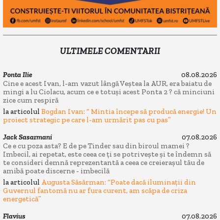
ULTIMELE COMENTARII
Ponta Ilie
08.08.2026
Cine e acest Ivan, l-am vazut lângă Veștea la AUR, era baiatu de
mingi a lu Ciolacu, acum ce e totuși acest Ponta 2 ? că minciuni
zice cum respiră
la articolul
Bogdan Ivan: “ Mintia începe să producă energie! Un
proiect strategic pe care l-am urmărit pas cu pas”
Jack Sasarmani
07.08.2026
Ce e cu poza asta? E de pe Tinder sau din biroul mamei ?
Imbecil, ai repetat, este ceea ce ți se potrivește și te îndemn să
te consideri demnă reprezentantă a ceea ce creierașul tău de
amibă poate discerne - imbecilă
la articolul
Augusta Săsărman: “Poate dacă iluminații din
Guvernul fantomă nu ar fura curent, am scăpa de criza
energetică”
Flavius
07.08.2026