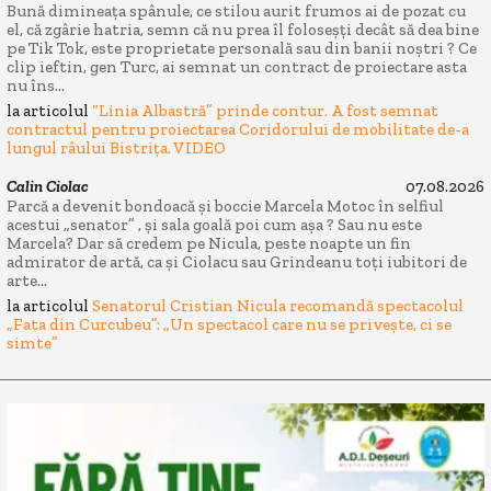
Bună dimineața spânule, ce stilou aurit frumos ai de pozat cu
el, că zgârie hatria, semn că nu prea îl foloseșți decât să dea bine
pe Tik Tok, este proprietate personală sau din banii noștri ? Ce
clip ieftin, gen Turc, ai semnat un contract de proiectare asta
nu îns...
la articolul
“Linia Albastră” prinde contur. A fost semnat
contractul pentru proiectarea Coridorului de mobilitate de-a
lungul râului Bistrița. VIDEO
Calin Ciolac
07.08.2026
Parcă a devenit bondoacă și boccie Marcela Motoc în selfiul
acestui „senator” , și sala goală poi cum așa ? Sau nu este
Marcela? Dar să credem pe Nicula, peste noapte un fin
admirator de artă, ca și Ciolacu sau Grindeanu toți iubitori de
arte...
la articolul
Senatorul Cristian Nicula recomandă spectacolul
„Fata din Curcubeu”: „Un spectacol care nu se privește, ci se
simte”