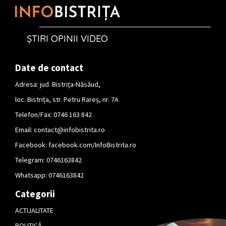
ȘTIRI OPINII VIDEO
Date de contact
Adresa: jud. Bistrița-Năsăud,
loc. Bistrița, str. Petru Rareș, nr. 7A
Telefon/Fax: 0746 163 842
Email:
contact@infobistrita.ro
Facebook:
facebook.com/InfoBistrita.ro
Telegram:
0746163842
Whatsapp:
0746163842
Categorii
ACTUALITATE
POLITICĂ