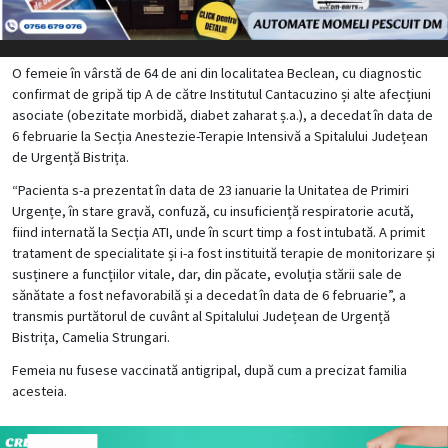
O femeie în vârstă de 64 de ani din localitatea Beclean, cu diagnostic
confirmat de gripă tip A de către Institutul Cantacuzino și alte afecțiuni
asociate (obezitate morbidă, diabet zaharat ș.a.), a decedat în data de
6 februarie la Secția Anestezie-Terapie Intensivă a Spitalului Județean
de Urgență Bistrița.
“Pacienta s-a prezentat în data de 23 ianuarie la Unitatea de Primiri
Urgențe, în stare gravă, confuză, cu insuficiență respiratorie acută,
fiind internată la Secția ATI, unde în scurt timp a fost intubată. A primit
tratament de specialitate și i-a fost instituită terapie de monitorizare și
susținere a funcțiilor vitale, dar, din păcate, evoluția stării sale de
sănătate a fost nefavorabilă și a decedat în data de 6 februarie”, a
transmis purtătorul de cuvânt al Spitalului Județean de Urgență
Bistrița, Camelia Strungari.
Femeia nu fusese vaccinată antigripal, după cum a precizat familia
acesteia.