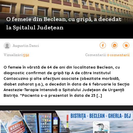
O femeie din Beclean, cu gripă, a decedat
la Spitalul Județean
Augustin Danci
Vizualizări:
592
Comentarii:
0 comentarii
O femeie în vârstă de 64 de ani din localitatea Beclean, cu
diagnostic confirmat de gripă tip A de către Institutul
Cantacuzino și alte afecțiuni asociate (obezitate morbidă,
diabet zaharat ș.a.), a decedat în data de 6 februarie la Secția
Anestezie-Terapie Intensivă a Spitalului Județean de Urgență
Bistrița. “Pacienta s-a prezentat în data de 23 […]