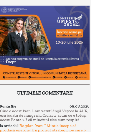
ULTIMELE COMENTARII
Ponta Ilie
08.08.2026
Cine e acest Ivan, l-am vazut lângă Veștea la AUR,
era baiatu de mingi a lu Ciolacu, acum ce e totuși
acest Ponta 2 ? că minciuni zice cum respiră
la articolul
Bogdan Ivan: “ Mintia începe să
producă energie! Un proiect strategic pe care l-