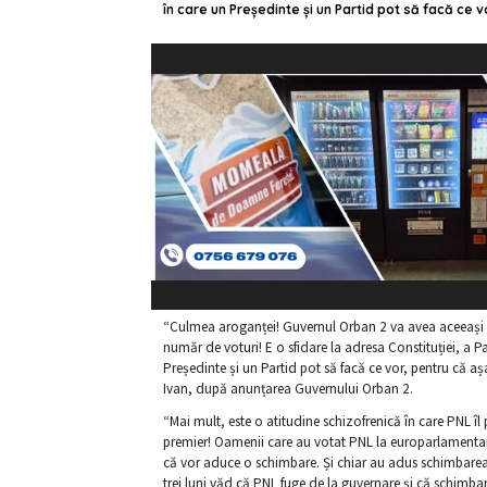
în care un Președinte și un Partid pot să facă ce v
“Culmea aroganței! Guvernul Orban 2 va avea aceeași 
număr de voturi! E o sfidare la adresa Constituției, a P
Președinte și un Partid pot să facă ce vor, pentru că aș
Ivan, după anunțarea Guvernului Orban 2.
“Mai mult, este o atitudine schizofrenică în care PNL î
premier! Oamenii care au votat PNL la europarlamentare 
că vor aduce o schimbare. Și chiar au adus schimbare
trei luni văd că PNL fuge de la guvernare și că schimbar