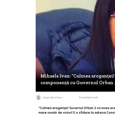
Mihaela Ivan: “Culmea aroganței!
componență cu Guvernul Orban 
Augustin Danci
Vizualizări:
648
“Culmea aroganței! Guvernul Orban 2 va avea ace
mare număr de voturi! E o sfidare la adresa Consti