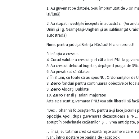
1. Au guvernat pe datorie. S-au împrumutat de 5 ori ma
lei/lună)
2. Au stopat investițiile începute în autostrăzi. (Au a
Unirii și Tg. Neamț-Iași-Ungheni și au subfinanțat Crai
autostradă)
Nimic pentru județul Bistrița-Năsăud! Nici un proiect!
3. Inflația a crescut.
4. Cursul valutar a crescut și el cât a fost PNL la guvern
5. Au crescut deficitul bugetar, depășind pragul de 3%
6. Au privatizat sănătatea!
7. În 3 luni, cu toate că au spus NU, Ordonanțelor de U
8. 𝗭𝗲𝗿𝗼 fonduri pentru continuarea obiectivelor local
9. 𝗭𝗲𝗿𝗼 Alocații Dublate!
10. 𝗭𝗲𝗿𝗼 Pensii și salarii majorate!
Asta e pe scurt guvernarea PNL! Așa știu liberalii să fac
“Deci, Iohannis folosește PNL pentru a-și face jocurile p
opoziție. Apoi, după guvernarea dezastruoasă a PNL, I
abrupt în preferințele cetățenilor. Și… Vrea anticipate,
… însă, eu tot mai cred că există niște oameni care n-a
Ivan,
într-o postare pe pagina de Facebook.