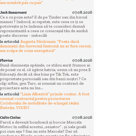
am urmărit pas cu pas”
Jack Sasarmani
07.08.2026
Ce e cu poza asta? E de pe Tinder sau din biroul
mamei ? Imbecil, ai repetat, este ceea ce ți se
potrivește și te îndemn să te consideri demnă
reprezentantă a ceea ce creierașul tău de amibă
poate discerne - imbecilă
la articolul
Augusta Săsărman: “Poate dacă
iluminații din Guvernul fantomă nu ar fura curent,
am scăpa de criza energetică”
Flavius
07.08.2026
Bună dimineața spânule, ce stilou aurit frumos ai
de pozat cu el, că zgârie hatria, semn că nu prea îl
foloseșți decât să dea bine pe Tik Tok, este
proprietate personală sau din banii noștri ? Ce
clip ieftin, gen Turc, ai semnat un contract de
proiectare asta nu îns...
la articolul
“Linia Albastră” prinde contur. A fost
semnat contractul pentru proiectarea
Coridorului de mobilitate de-a lungul râului
Bistrița. VIDEO
Calin Ciolac
07.08.2026
Parcă a devenit bondoacă și boccie Marcela
Motoc în selfiul acestui „senator” , și sala goală
poi cum așa ? Sau nu este Marcela? Dar să
credem pe Nicula, peste noapte un fin admirator