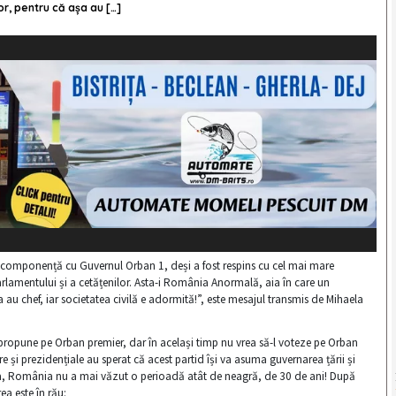
or, pentru că așa au […]
componență cu Guvernul Orban 1, deși a fost respins cu cel mai mare
arlamentului și a cetățenilor. Asta-i România Anormală, aia în care un
a au chef, iar societatea civilă e adormită!”, este mesajul transmis de Mihaela
l propune pe Orban premier, dar în același timp nu vrea să-l voteze pe Orban
și prezidențiale au sperat că acest partid își va asuma guvernarea țării și
a, România nu a mai văzut o perioadă atât de neagră, de 30 de ani! După
ea este în rău: