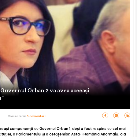
 Guvernul Orban 2 va avea aceeași
1”
Comentarii:
0 comentarii
eași componență cu Guvernul Orban 1, deși a fost respins cu cel mai
tuției, a Parlamentului și a cetățenilor. Asta-i România Anormală, aia