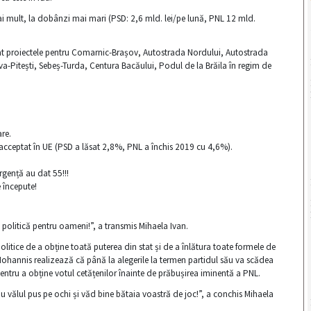
i mult, la dobânzi mai mari (PSD: 2,6 mld. lei/pe lună, PNL 12 mld.
nulat proiectele pentru Comarnic-Brașov, Autostrada Nordului, Autostrada
ova-Pitești, Sebeș-Turda, Centura Bacăului, Podul de la Brăila în regim de
are.
 acceptat în UE (PSD a lăsat 2,8%, PNL a închis 2019 cu 4,6%).
rgență au dat 55!!!
e începute!
ă politică pentru oameni!”, a transmis Mihaela Ivan.
olitice de a obține toată puterea din stat și de a înlătura toate formele de
ohannis realizează că până la alegerile la termen partidul său va scădea
 pentru a obține votul cetățenilor înainte de prăbușirea iminentă a PNL.
u vălul pus pe ochi și văd bine bătaia voastră de joc!”, a conchis Mihaela