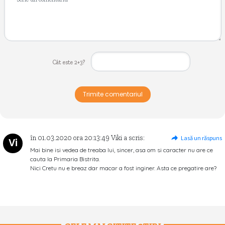
Cât este 2+3?
Trimite comentariul
în
01.03.2020
ora
20:13:49
Viki
a scris:
Lasă un răspuns
Vi
Mai bine isi vedea de treaba lui, sincer, asa om si caracter nu are ce
cauta la Primaria Bistrita.
Nici Cretu nu e breaz dar macar a fost inginer. Asta ce pregatire are?