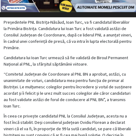
Președintele PNL Bistrița-Năsăud, Ioan Turc, va fi candidatul liberalilor
la Primăria Bistrița. Candidatura lui Ioan Turc a fost validată astăzi de
Consiliul Județean de Coordonare, după ce liderul PNL a anunțat vineri,
în cadrul unei conferință de presă, că va intra în lupta electorală pentru
Primărie.
Candidatura lui Ioan Turc urmează să fie validată de Biroul Permanent
Național al PNL, la sfârșitul săptămânii viitoare.
“Comitetul Județean de Coordonare al PNL BN a aprobat, astăzi, cu
unanimitate de voturi, candidatura mea pentru funcția de primar al
Bistriței. Le mulțumesc colegilor pentru încredere și votul de susținere
acordat și îi felicit și le urez mult succes colegilor ale căror candidaturi
au fost validate astăzi de forul de conducere al PNL BN”, a transmis
Ioan Turc.
În ceea ce privește candidatul PNL la Consiliul Județean, acesta nu a
fost încă stabilit. Deși consilierul județean Ovidiu Florean a declarat
vineri că el va fi, în proporție de 99 la sută candidat, se pare că liberalii
bistrițeni nu sunt convinși că ar fi cea mai bună soluție. O decizie în