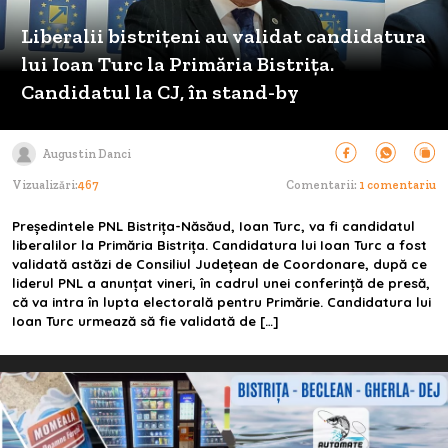
Liberalii bistrițeni au validat candidatura
lui Ioan Turc la Primăria Bistrița.
Candidatul la CJ, în stand-by
Augustin Danci
Vizualizări:
467
Comentarii:
1 comentariu
Președintele PNL Bistrița-Năsăud, Ioan Turc, va fi candidatul
liberalilor la Primăria Bistrița. Candidatura lui Ioan Turc a fost
validată astăzi de Consiliul Județean de Coordonare, după ce
liderul PNL a anunțat vineri, în cadrul unei conferință de presă,
că va intra în lupta electorală pentru Primărie. Candidatura lui
Ioan Turc urmează să fie validată de […]