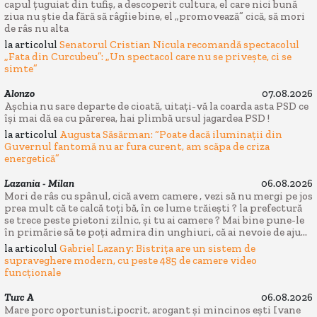
capul țuguiat din tufiș, a descoperit cultura, el care nici bună
ziua nu știe da fără să râgîie bine, el „promovează” cică, să mori
de râs nu alta
la articolul
Senatorul Cristian Nicula recomandă spectacolul
„Fata din Curcubeu”: „Un spectacol care nu se privește, ci se
simte”
Alonzo
07.08.2026
Așchia nu sare departe de cioată, uitați-vă la coarda asta PSD ce
își mai dă ea cu părerea, hai plimbă ursul jagardea PSD !
la articolul
Augusta Săsărman: “Poate dacă iluminații din
Guvernul fantomă nu ar fura curent, am scăpa de criza
energetică”
Lazania - Milan
06.08.2026
Mori de râs cu spânul, cică avem camere , vezi să nu mergi pe jos
prea mult că te calcă toți bă, în ce lume trăiești ? la prefectură
se trece peste pietoni zilnic, și tu ai camere ? Mai bine pune-le
în primărie să te poți admira din unghiuri, că ai nevoie de aju...
la articolul
Gabriel Lazany: Bistrița are un sistem de
supraveghere modern, cu peste 485 de camere video
funcționale
Turc A
06.08.2026
Mare porc oportunist,ipocrit, arogant și mincinos ești Ivane