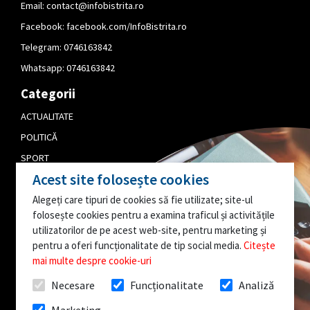
Email:
contact@infobistrita.ro
Facebook:
facebook.com/InfoBistrita.ro
Telegram:
0746163842
Whatsapp:
0746163842
Categorii
ACTUALITATE
POLITICĂ
SPORT
Acest site folosește cookies
CULTURĂ
Alegeți care tipuri de cookies să fie utilizate; site-ul
PUBLICITATE
folosește cookies pentru a examina traficul și activitățile
EDITORIAL
utilizatorilor de pe acest web-site, pentru marketing și
pentru a oferi funcționalitate de tip social media.
Citește
AI O INFORMAȚIE
mai multe despre cookie-uri
INTERESANTĂ?
Necesare
Funcționalitate
Analiză
SCRIE-NE!