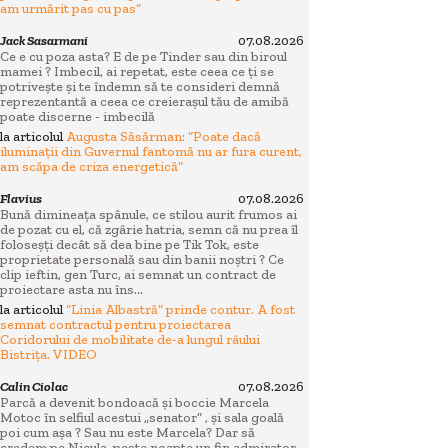
am urmărit pas cu pas”
Jack Sasarmani
07.08.2026
Ce e cu poza asta? E de pe Tinder sau din biroul
mamei ? Imbecil, ai repetat, este ceea ce ți se
potrivește și te îndemn să te consideri demnă
reprezentantă a ceea ce creierașul tău de amibă
poate discerne - imbecilă
la articolul
Augusta Săsărman: “Poate dacă
iluminații din Guvernul fantomă nu ar fura curent,
am scăpa de criza energetică”
Flavius
07.08.2026
Bună dimineața spânule, ce stilou aurit frumos ai
de pozat cu el, că zgârie hatria, semn că nu prea îl
foloseșți decât să dea bine pe Tik Tok, este
proprietate personală sau din banii noștri ? Ce
clip ieftin, gen Turc, ai semnat un contract de
proiectare asta nu îns...
la articolul
“Linia Albastră” prinde contur. A fost
semnat contractul pentru proiectarea
Coridorului de mobilitate de-a lungul râului
Bistrița. VIDEO
Calin Ciolac
07.08.2026
Parcă a devenit bondoacă și boccie Marcela
Motoc în selfiul acestui „senator” , și sala goală
poi cum așa ? Sau nu este Marcela? Dar să
credem pe Nicula, peste noapte un fin admirator