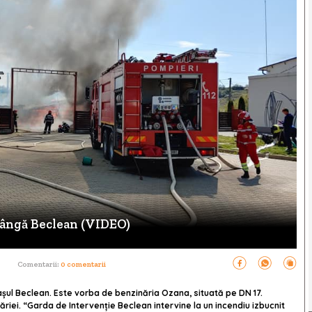
lângă Beclean (VIDEO)
Comentarii:
0 comentarii
rașul Beclean. Este vorba de benzinăria Ozana, situată pe DN 17.
ăriei. “Garda de Intervenție Beclean intervine la un incendiu izbucnit