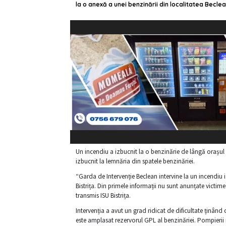
la o anexă a unei benzinării din localitatea Beclean
Un incendiu a izbucnit la o benzinărie de lângă orașul
izbucnit la lemnăria din spatele benzinăriei.
“Garda de Intervenție Beclean intervine la un incendiu i
Bistrița. Din primele informații nu sunt anunțate victime
transmis ISU Bistrița.
Intervenția a avut un grad ridicat de dificultate ținând
este amplasat rezervorul GPL al benzinăriei. Pompierii m