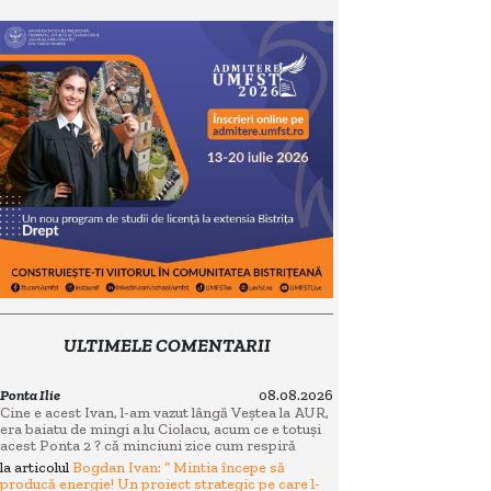
ULTIMELE COMENTARII
Ponta Ilie
08.08.2026
Cine e acest Ivan, l-am vazut lângă Veștea la AUR,
era baiatu de mingi a lu Ciolacu, acum ce e totuși
acest Ponta 2 ? că minciuni zice cum respiră
la articolul
Bogdan Ivan: “ Mintia începe să
producă energie! Un proiect strategic pe care l-