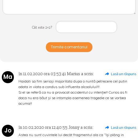
Cât este 2+2?
Trimite comentariul
în
11.02.2020
ora
03:53:41
Marius
a scris:
Lasă un răspuns
Ma
Haidati sa fim serioși majoritata dupa o nuntă petrecere cel putin
odata in viata a condus sub influenta alcoolului!!!
Si el se referă ca nu a provocat accidentul cu intenție!! Curios as fi
daca nu era băut și se intampla asemenea tragedie ce se vorbea
acuma!!
în
10.02.2020
ora
12:40:55
Jonny
a scris:
Lasă un răspuns
Jo
Astea nu sunt cuvintele lui decât fragmentul ala ca “își plâng in