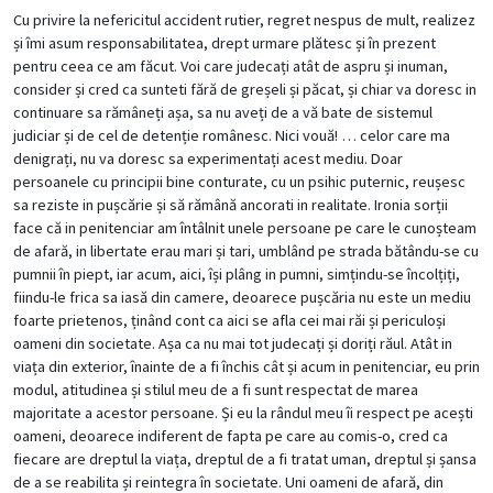
Cu privire la nefericitul accident rutier, regret nespus de mult, realizez
și îmi asum responsabilitatea, drept urmare plătesc și în prezent
pentru ceea ce am făcut. Voi care judecați atât de aspru și inuman,
consider și cred ca sunteti fără de greșeli și păcat, și chiar va doresc in
continuare sa rămâneți așa, sa nu aveți de a vă bate de sistemul
judiciar și de cel de detenție românesc. Nici vouă! … celor care ma
denigrați, nu va doresc sa experimentați acest mediu. Doar
persoanele cu principii bine conturate, cu un psihic puternic, reușesc
sa reziste in pușcărie și să rămână ancorati in realitate. Ironia sorții
face că in penitenciar am întâlnit unele persoane pe care le cunoșteam
de afară, in libertate erau mari și tari, umblând pe strada bătându-se cu
pumnii în piept, iar acum, aici, își plâng in pumni, simțindu-se încolțiți,
fiindu-le frica sa iasă din camere, deoarece pușcăria nu este un mediu
foarte prietenos, ținând cont ca aici se afla cei mai răi și periculoși
oameni din societate. Așa ca nu mai tot judecați și doriți răul. Atât in
viața din exterior, înainte de a fi închis cât și acum in penitenciar, eu prin
modul, atitudinea și stilul meu de a fi sunt respectat de marea
majoritate a acestor persoane. Și eu la rândul meu îi respect pe acești
oameni, deoarece indiferent de fapta pe care au comis-o, cred ca
fiecare are dreptul la viața, dreptul de a fi tratat uman, dreptul și șansa
de a se reabilita și reintegra în societate. Uni oameni de afară, din