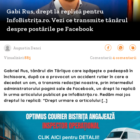
Gabi Rus, drept la replică pentru
InfoBistrița.ro. Vezi ce transmite tânărul
despre postările pe Facebook
Augustin Danci
Vizualizări:
885
Comentarii:
4 comentarii
Gabriel Rus, tânărul din Târlișua care ispășește o pedeapsă în
închisoare, după ce a provocat un accident rutier în care a
decedat un om, a transmis redacției noastre, prin intermediul
administratorului paginii sale de Facebook, un drept la replică
în urma articolului publicat pe InfoBistrița.ro. Redăm mai jos
dreptul la replică: “Drept urmare a articolului […]