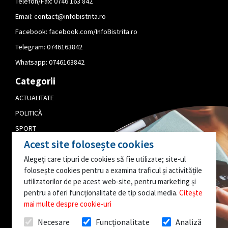
Telefon/Fax: 0746 163 842
Email:
contact@infobistrita.ro
Facebook:
facebook.com/InfoBistrita.ro
Telegram:
0746163842
Whatsapp:
0746163842
Categorii
ACTUALITATE
POLITICĂ
SPORT
Acest site folosește cookies
CULTURĂ
Alegeți care tipuri de cookies să fie utilizate; site-ul
PUBLICITATE
folosește cookies pentru a examina traficul și activitățile
EDITORIAL
utilizatorilor de pe acest web-site, pentru marketing și
pentru a oferi funcționalitate de tip social media.
Citește
AI O INFORMAȚIE
mai multe despre cookie-uri
INTERESANTĂ?
Necesare
Funcționalitate
Analiză
SCRIE-NE!