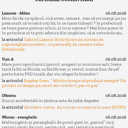
Lazania - Milan
06.08.2026
Mori de râs cu spânul, cică avem camere , vezi să nu mergi pe jos
prea mult că te calcă toți bă, în ce lume trăiești ? la prefectură
se trece peste pietoni zilnic, și tu ai camere ? Mai bine pune-le
în primărie să te poți admira din unghiuri, că ai nevoie de aju...
la articolul
Gabriel Lazany: Bistrița are un sistem de
supraveghere modern, cu peste 485 de camere video
funcționale
Turc A
06.08.2026
Mare porc oportunist,ipocrit, arogant și mincinos ești Ivane
taică la fel ca Nicula, ca Moldovan și restul, numai bun de șef
peste haita PSD locală, dar vin alegerile hienelor !
la articolul
Bogdan Ivan: “ Mintia începe să producă energie! Un
proiect strategic pe care l-am urmărit pas cu pas”
Olteanu
06.08.2026
Ziua și accidentele în țărănia asta de județ degeaba
la articolul
Accident rutier. Au intrat cu mașina în șanț (FOTO)
Werner - evanghelic
06.08.2026
Multe țigănii și paranghelii de prost gust în „parcul” cu 5
castani căcați de ciori, serios cică „seri tematice menite să