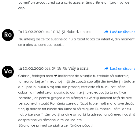
pumni”un avocat cred ca a scris aceste rânduri!el e un țaran vai de
capul lui!
în
10.02.2020
ora
10:14:51
Robert
a scris:
Lasă un răspuns
Ro
Nu inteleg de ce tot sustine ca nu a facut fapta cu intentie, din moment
ce a ales sa conduca baut….
în
10.02.2020
ora
09:18:56
Valy
a scris:
Lasă un răspuns
Va
Gabriel, feblețea mea ❤ indiferent de situație tu trebuie să puternic,
lumea vorbește în necunoștință de cauză sau alții din invidie și răutate,
din lipsa bunului simț sau din prostie, cert este că tu nu poți să te
cobori la nivelul celor slabi, așa cum te știu eu educația ta nu ți-ar
permite , iar pentru greșeala ta plătești cu vârf și îndesat față de alte
persoane din toată România care au făcut fapte mult mai grave decât
tine, îți doresc tot binele din lume și să te ajute Dumnezeu să fi iar cu
noi, orice s-ar întâmpla și oricine ar vorbi la adresa ta, părerea noastră
despre tine vă rămâne la fel ca înainte.
Să arunce primul cu piatra cel fără de păcat!