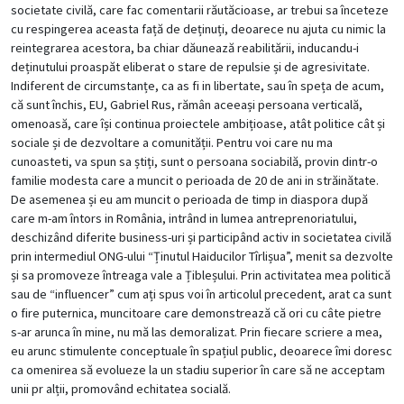
societate civilă, care fac comentarii răutăcioase, ar trebui sa înceteze
cu respingerea aceasta față de deținuți, deoarece nu ajuta cu nimic la
reintegrarea acestora, ba chiar dăunează reabilitării, inducandu-i
deținutului proaspăt eliberat o stare de repulsie și de agresivitate.
Indiferent de circumstanțe, ca as fi in libertate, sau în speța de acum,
că sunt închis, EU, Gabriel Rus, rămân aceeași persoana verticală,
omenoasă, care își continua proiectele ambițioase, atât politice cât și
sociale și de dezvoltare a comunității. Pentru voi care nu ma
cunoasteti, va spun sa știți, sunt o persoana sociabilă, provin dintr-o
familie modesta care a muncit o perioada de 20 de ani in străinătate.
De asemenea și eu am muncit o perioada de timp in diaspora după
care m-am întors in România, intrând in lumea antreprenoriatului,
deschizând diferite business-uri și participând activ in societatea civilă
prin intermediul ONG-ului “Ținutul Haiducilor Tîrlișua”, menit sa dezvolte
și sa promoveze întreaga vale a Țibleșului. Prin activitatea mea politică
sau de “influencer” cum ați spus voi în articolul precedent, arat ca sunt
o fire puternica, muncitoare care demonstrează că ori cu câte pietre
s-ar arunca în mine, nu mă las demoralizat. Prin fiecare scriere a mea,
eu arunc stimulente conceptuale în spațiul public, deoarece îmi doresc
ca omenirea să evolueze la un stadiu superior în care să ne acceptam
unii pr alții, promovând echitatea socială.