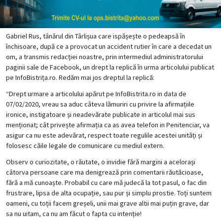
Gabriel Rus, tânărul din Târlișua care ispășește o pedeapsă în
închisoare, după ce a provocat un accident rutier în care a decedat un
om, a transmis redacției noastre, prin intermediul administratorului
paginii sale de Facebook, un drept la replică în urma
articolului publicat
pe InfoBistrița.ro. Redăm mai jos dreptul la replică:
“Drept urmare a articolului apărut pe InfoBistrita.ro in data de
07/02/2020, vreau sa aduc câteva lămuriri cu privire la afirmațiile
ironice, instigatoare și neadevărate publicate in articolul mai sus
menționat; cât privește afirmația ca as avea telefon in Penitenciar, va
asigur ca nu este adevărat, respect toate regulile acestei unități și
folosesc căile legale de comunicare cu mediul extern.
Observ o curiozitate, o răutate, o invidie fără margini a acelorași
câtorva persoane care ma denigrează prin comentarii răutăcioase,
fără a mă cunoaște. Probabil cu care mă judecă la tot pasul, o fac din
frustrare, lipsa de alta ocupație, sau pur și simplu prostie. Toți suntem
oameni, cu toții facem greșeli, unii mai grave altii mai puțin grave, dar
sa nu uitam, ca nu am făcut o fapta cu intenție!