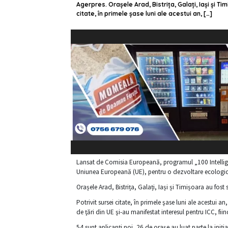
Agerpres. Orașele Arad, Bistrița, Galați, Iași și T
citate, în primele şase luni ale acestui an, […]
Lansat de Comisia Europeană, programul „100 Intelligen
Uniunea Europeană (UE), pentru o dezvoltare ecologică 
Orașele Arad, Bistrița, Galați, Iași și Timișoara au fos
Potrivit sursei citate, în primele şase luni ale acestui a
de ţări din UE şi-au manifestat interesul pentru ICC, fiin
54 sunt aplicanţi noi, 26 de oraşe au luat parte la ini