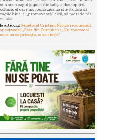
și-a scos capul țuguiat din tufiș, a descoperit
cultura, el care nici bună ziua nu știe da fără să
râgîie bine, el „promovează” cică, să mori de râs
nu alta
la articolul
Senatorul Cristian Nicula recomandă
spectacolul „Fata din Curcubeu”: „Un spectacol
care nu se privește, ci se simte”