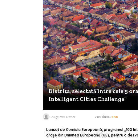
Bistrița, selectată între cele 5 
Intelligent Cities Challenge”
Augustin Danci
Vizualizări:
696
Lansat de Comisia Europeană, programul „100 Intel
oraşe din Uniunea Europeană (UE), pentru o dezvol