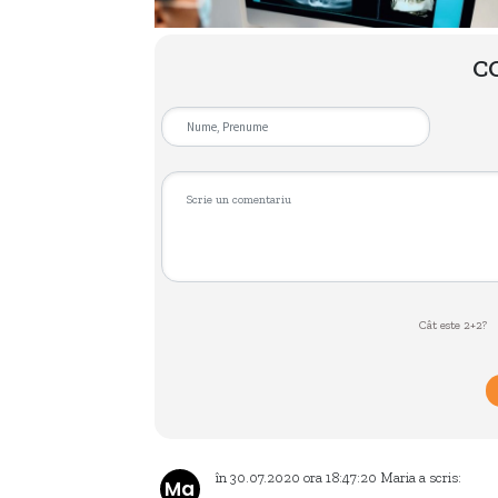
C
Cât este 2+2?
în
30.07.2020
ora
18:47:20
Maria
a scris:
Ma