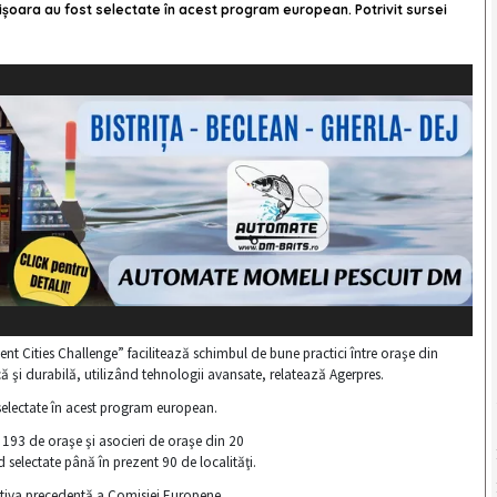
imișoara au fost selectate în acest program european. Potrivit sursei
t Cities Challenge” facilitează schimbul de bune practici între oraşe din
şi durabilă, utilizând tehnologii avansate, relatează Agerpres.
t selectate în acest program european.
n, 193 de oraşe şi asocieri de oraşe din 20
d selectate până în prezent 90 de localităţi.
ţiativa precedentă a Comisiei Europene