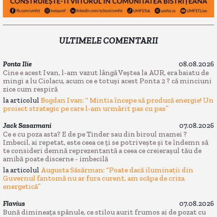
ULTIMELE COMENTARII
Ponta Ilie
08.08.2026
Cine e acest Ivan, l-am vazut lângă Veștea la AUR, era baiatu de
mingi a lu Ciolacu, acum ce e totuși acest Ponta 2 ? că minciuni
zice cum respiră
la articolul
Bogdan Ivan: “ Mintia începe să producă energie! Un
proiect strategic pe care l-am urmărit pas cu pas”
Jack Sasarmani
07.08.2026
Ce e cu poza asta? E de pe Tinder sau din biroul mamei ?
Imbecil, ai repetat, este ceea ce ți se potrivește și te îndemn să
te consideri demnă reprezentantă a ceea ce creierașul tău de
amibă poate discerne - imbecilă
la articolul
Augusta Săsărman: “Poate dacă iluminații din
Guvernul fantomă nu ar fura curent, am scăpa de criza
energetică”
Flavius
07.08.2026
Bună dimineața spânule, ce stilou aurit frumos ai de pozat cu