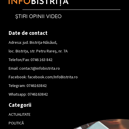
ȘTIRI OPINII VIDEO
Date de contact
Adresa: jud. Bistrița-Năsăud,
loc. Bistrița, str. Petru Rareș, nr. 7A
Telefon/Fax: 0746 163 842
Email:
contact@infobistrita.ro
Facebook:
facebook.com/InfoBistrita.ro
Telegram:
0746163842
Whatsapp:
0746163842
Categorii
ACTUALITATE
POLITICĂ