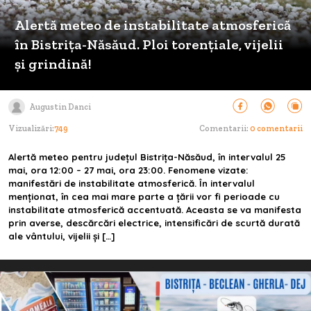
Alertă meteo de instabilitate atmosferică
în Bistrița-Năsăud. Ploi torențiale, vijelii
și grindină!
Augustin Danci
Vizualizări:
749
Comentarii:
0 comentarii
Alertă meteo pentru județul Bistrița-Năsăud, în intervalul 25
mai, ora 12:00 – 27 mai, ora 23:00. Fenomene vizate:
manifestări de instabilitate atmosferică. În intervalul
menționat, în cea mai mare parte a țării vor fi perioade cu
instabilitate atmosferică accentuată. Aceasta se va manifesta
prin averse, descărcări electrice, intensificări de scurtă durată
ale vântului, vijelii și […]