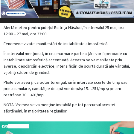
Alertă meteo pentru județul Bistrița-Năsăud, în intervalul 25 mai, ora
12:00 – 27 mai, ora 23:00.
Fenomene vizate: manifestări de instabilitate atmosferică.
În intervalul menționat, în cea mai mare parte a țării vor fi perioade cu
instabilitate atmosferică accentuată. Aceasta se va manifesta prin
averse, descărcări electrice, intensificări de scurtă durată ale vântului,
vijelii și căderi de grindină.
Ploile vor avea și caracter torențial, iar în intervale scurte de timp sau
prin acumulare, cantitățile de apă vor depăși 15…25 l/mp și pe arii
restrânse 30…40 l/mp.
NOTĂ: Vremea se va menține instabilă pe tot parcursul acestei
săptămâni, în majoritatea regiunilor.