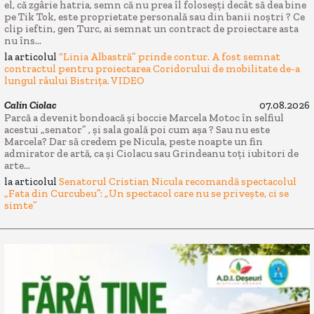
el, că zgârie hatria, semn că nu prea îl foloseșți decât să dea bine
pe Tik Tok, este proprietate personală sau din banii noștri ? Ce
clip ieftin, gen Turc, ai semnat un contract de proiectare asta
nu îns...
la articolul
“Linia Albastră” prinde contur. A fost semnat
contractul pentru proiectarea Coridorului de mobilitate de-a
lungul râului Bistrița. VIDEO
Calin Ciolac
07.08.2026
Parcă a devenit bondoacă și boccie Marcela Motoc în selfiul
acestui „senator” , și sala goală poi cum așa ? Sau nu este
Marcela? Dar să credem pe Nicula, peste noapte un fin
admirator de artă, ca și Ciolacu sau Grindeanu toți iubitori de
arte...
la articolul
Senatorul Cristian Nicula recomandă spectacolul
„Fata din Curcubeu”: „Un spectacol care nu se privește, ci se
simte”