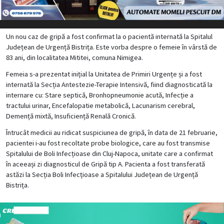
Un nou caz de gripă a fost confirmat la o pacientă internată la Spitalul
Județean de Urgență Bistrița. Este vorba despre o femeie în vârstă de
83 ani, din localitatea Mititei, comuna Nimigea.
Femeia s-a prezentat inițial la Unitatea de Primiri Urgențe și a fost
internată la Secția Antestezie-Terapie Intensivă, fiind diagnosticată la
internare cu: Stare septică, Bronhopneumonie acută, Infecție a
tractului urinar, Encefalopatie metabolică, Lacunarism cerebral,
Demență mixtă, Insuficiență Renală Cronică.
Întrucât medicii au ridicat suspiciunea de gripă, în data de 21 februarie,
pacientei i-au fost recoltate probe biologice, care au fost transmise
Spitalului de Boli Infecțioase din Cluj-Napoca, unitate care a confirmat
în aceeași zi diagnosticul de Gripă tip A. Pacienta a fost transferată
astăzi la Secția Boli Infecțioase a Spitalului Județean de Urgență
Bistrița.