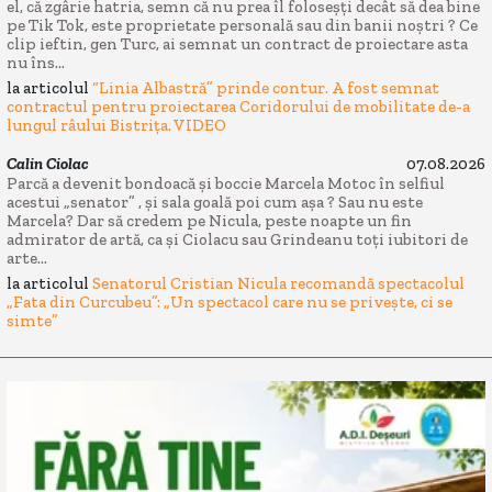
el, că zgârie hatria, semn că nu prea îl foloseșți decât să dea bine
pe Tik Tok, este proprietate personală sau din banii noștri ? Ce
clip ieftin, gen Turc, ai semnat un contract de proiectare asta
nu îns...
la articolul
“Linia Albastră” prinde contur. A fost semnat
contractul pentru proiectarea Coridorului de mobilitate de-a
lungul râului Bistrița. VIDEO
Calin Ciolac
07.08.2026
Parcă a devenit bondoacă și boccie Marcela Motoc în selfiul
acestui „senator” , și sala goală poi cum așa ? Sau nu este
Marcela? Dar să credem pe Nicula, peste noapte un fin
admirator de artă, ca și Ciolacu sau Grindeanu toți iubitori de
arte...
la articolul
Senatorul Cristian Nicula recomandă spectacolul
„Fata din Curcubeu”: „Un spectacol care nu se privește, ci se
simte”