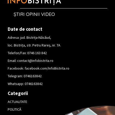
ȘTIRI OPINII VIDEO
Date de contact
Adresa: jud. Bistrița-Năsăud,
loc. Bistrița, str. Petru Rareș, nr. 7A
Telefon/Fax: 0746 163 842
Email:
contact@infobistrita.ro
Facebook:
facebook.com/InfoBistrita.ro
Telegram:
0746163842
Whatsapp:
0746163842
Categorii
ACTUALITATE
POLITICĂ