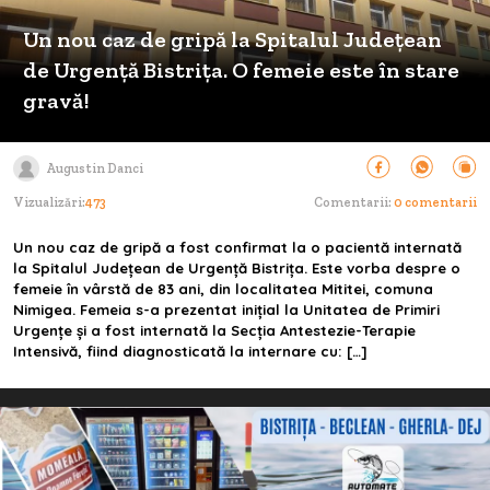
Un nou caz de gripă la Spitalul Județean
de Urgență Bistrița. O femeie este în stare
gravă!
Augustin Danci
Vizualizări:
473
Comentarii:
0 comentarii
Un nou caz de gripă a fost confirmat la o pacientă internată
la Spitalul Județean de Urgență Bistrița. Este vorba despre o
femeie în vârstă de 83 ani, din localitatea Mititei, comuna
Nimigea. Femeia s-a prezentat inițial la Unitatea de Primiri
Urgențe și a fost internată la Secția Antestezie-Terapie
Intensivă, fiind diagnosticată la internare cu: […]