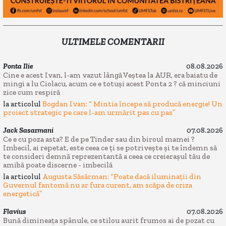
ULTIMELE COMENTARII
Ponta Ilie
08.08.2026
Cine e acest Ivan, l-am vazut lângă Veștea la AUR, era baiatu de
mingi a lu Ciolacu, acum ce e totuși acest Ponta 2 ? că minciuni
zice cum respiră
la articolul
Bogdan Ivan: “ Mintia începe să producă energie! Un
proiect strategic pe care l-am urmărit pas cu pas”
Jack Sasarmani
07.08.2026
Ce e cu poza asta? E de pe Tinder sau din biroul mamei ?
Imbecil, ai repetat, este ceea ce ți se potrivește și te îndemn să
te consideri demnă reprezentantă a ceea ce creierașul tău de
amibă poate discerne - imbecilă
la articolul
Augusta Săsărman: “Poate dacă iluminații din
Guvernul fantomă nu ar fura curent, am scăpa de criza
energetică”
Flavius
07.08.2026
Bună dimineața spânule, ce stilou aurit frumos ai de pozat cu