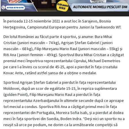
În perioada 12-15 noiembrie 2021 a avut loc în Sarajevo, Bosnia
Herțegovina, Campionatul European pentru Juniori la Taekwondo WT.
Din lotul României au făcut parte 4 sportivi, și anume: Bura Mihai
Cristian (juniori masculin – 74 kg), Agrișan Ștefan Gabriel ( juniori
masculin – 68 kg), Filip Mureșanu Mario Raul (juniori masculin – 55kg) și
Riti Ana ( juniori feminin – 49 kg). Sportivul Bura Mihai Cristian a câștigat
premiul meci împotriva reprezentantului Ciprului, Michael Demetrios
pe care l-a învins cu scorul de 45-25, apoi a pierdut în fața croatului
Kovac Ante, ratând astfel șansa de a obține o medalie.
Sportivul Agrișan Ștefan Gabriel a pierdut în fața reprezentantului
Moldovei, după un scor de egalitate 15-15, în repriza suplimentara
(golden Point), Filip Mureșanu Mario Raul a pierdut în fața
reprezentantului Azerbaidjanului în ultimele secunde după ce aproape
tot meciul a condus. Sportiva Riti Ana a câștigat primul meci în fața
reprezentantei din Portugalia, Moreira Sofia Isab, și a pierdut al doilea
meci în fața sportivei din Suedia, Boden Indra. “Deși nici un sportiv nu a
reușit să urce pe podium, ne dorim ca la următoarele competiții să