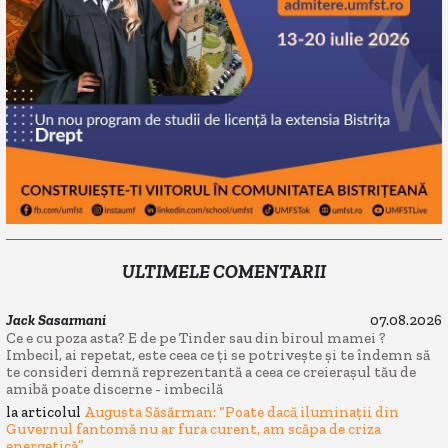
ULTIMELE COMENTARII
Jack Sasarmani
07.08.2026
Ce e cu poza asta? E de pe Tinder sau din biroul mamei ?
Imbecil, ai repetat, este ceea ce ți se potrivește și te îndemn să
te consideri demnă reprezentantă a ceea ce creierașul tău de
amibă poate discerne - imbecilă
la articolul
Augusta Săsărman: “Poate dacă iluminații din
Guvernul fantomă nu ar fura curent, am scăpa de criza
energetică”