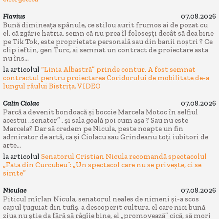
Flavius
07.08.2026
Bună dimineața spânule, ce stilou aurit frumos ai de pozat cu
el, că zgârie hatria, semn că nu prea îl foloseșți decât să dea bine
pe Tik Tok, este proprietate personală sau din banii noștri ? Ce
clip ieftin, gen Turc, ai semnat un contract de proiectare asta
nu îns...
la articolul
“Linia Albastră” prinde contur. A fost semnat
contractul pentru proiectarea Coridorului de mobilitate de-a
lungul râului Bistrița. VIDEO
Calin Ciolac
07.08.2026
Parcă a devenit bondoacă și boccie Marcela Motoc în selfiul
acestui „senator” , și sala goală poi cum așa ? Sau nu este
Marcela? Dar să credem pe Nicula, peste noapte un fin
admirator de artă, ca și Ciolacu sau Grindeanu toți iubitori de
arte...
la articolul
Senatorul Cristian Nicula recomandă spectacolul
„Fata din Curcubeu”: „Un spectacol care nu se privește, ci se
simte”
Niculae
07.08.2026
Piticul mîrlan Nicula, senatorul neales de nimeni și-a scos
capul țuguiat din tufiș, a descoperit cultura, el care nici bună
ziua nu știe da fără să râgîie bine, el „promovează” cică, să mori