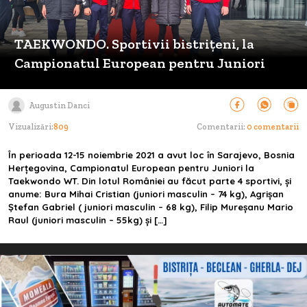
TAEKWONDO. Sportivii bistrițeni, la
Campionatul European pentru Juniori
Augustin Danci
Vizualizări:
809
Comentarii:
0 comentarii
În perioada 12-15 noiembrie 2021 a avut loc în Sarajevo, Bosnia
Herțegovina, Campionatul European pentru Juniori la
Taekwondo WT. Din lotul României au făcut parte 4 sportivi, și
anume: Bura Mihai Cristian (juniori masculin – 74 kg), Agrișan
Ștefan Gabriel ( juniori masculin – 68 kg), Filip Mureșanu Mario
Raul (juniori masculin – 55kg) și […]