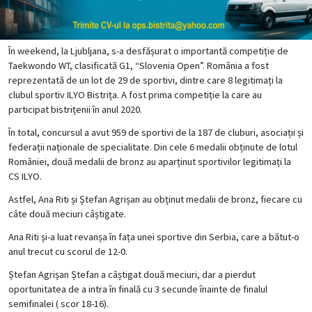
În weekend, la Ljubljana, s-a desfășurat o importantă competiție de
Taekwondo WT, clasificată G1, “Slovenia Open”. România a fost
reprezentată de un lot de 29 de sportivi, dintre care 8 legitimați la
clubul sportiv ILYO Bistrița. A fost prima competiție la care au
participat bistrițenii în anul 2020.
În total, concursul a avut 959 de sportivi de la 187 de cluburi, asociații și
federații naționale de specialitate. Din cele 6 medalii obținute de lotul
României, două medalii de bronz au aparținut sportivilor legitimați la
CS ILYO.
Astfel, Ana Riti și Ștefan Agrișan au obținut medalii de bronz, fiecare cu
câte două meciuri câștigate.
Ana Riti și-a luat revanșa în fața unei sportive din Serbia, care a bătut-o
anul trecut cu scorul de 12-0.
Ștefan Agrișan Ștefan a câștigat două meciuri, dar a pierdut
oportunitatea de a intra în finală cu 3 secunde înainte de finalul
semifinalei ( scor 18-16).