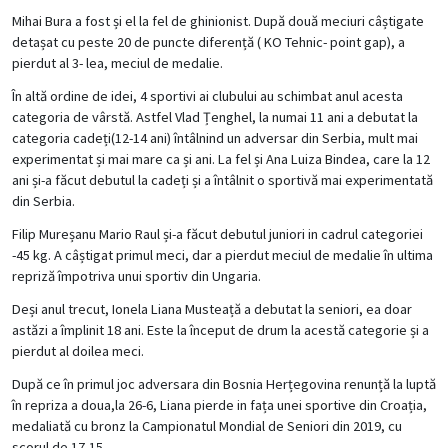
Mihai Bura a fost și el la fel de ghinionist. După două meciuri câștigate
detașat cu peste 20 de puncte diferență ( KO Tehnic- point gap), a
pierdut al 3- lea, meciul de medalie.
În altă ordine de idei, 4 sportivi ai clubului au schimbat anul acesta
categoria de vârstă. Astfel Vlad Țenghel, la numai 11 ani a debutat la
categoria cadeți(12-14 ani) întâlnind un adversar din Serbia, mult mai
experimentat și mai mare ca și ani. La fel și Ana Luiza Bindea, care la 12
ani și-a făcut debutul la cadeți și a întâlnit o sportivă mai experimentată
din Serbia.
Filip Mureșanu Mario Raul și-a făcut debutul juniori in cadrul categoriei
-45 kg. A câștigat primul meci, dar a pierdut meciul de medalie în ultima
repriză împotriva unui sportiv din Ungaria.
Deși anul trecut, Ionela Liana Musteață a debutat la seniori, ea doar
astăzi a împlinit 18 ani. Este la început de drum la acestă categorie și a
pierdut al doilea meci.
După ce în primul joc adversara din Bosnia Herțegovina renunță la luptă
în repriza a doua,la 26-6, Liana pierde in fața unei sportive din Croația,
medaliată cu bronz la Campionatul Mondial de Seniori din 2019, cu
scorul de 17-15.