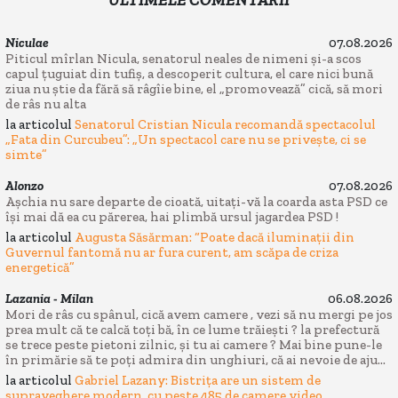
Niculae
07.08.2026
Piticul mîrlan Nicula, senatorul neales de nimeni și-a scos
capul țuguiat din tufiș, a descoperit cultura, el care nici bună
ziua nu știe da fără să râgîie bine, el „promovează” cică, să mori
de râs nu alta
la articolul
Senatorul Cristian Nicula recomandă spectacolul
„Fata din Curcubeu”: „Un spectacol care nu se privește, ci se
simte”
Alonzo
07.08.2026
Așchia nu sare departe de cioată, uitați-vă la coarda asta PSD ce
își mai dă ea cu părerea, hai plimbă ursul jagardea PSD !
la articolul
Augusta Săsărman: “Poate dacă iluminații din
Guvernul fantomă nu ar fura curent, am scăpa de criza
energetică”
Lazania - Milan
06.08.2026
Mori de râs cu spânul, cică avem camere , vezi să nu mergi pe jos
prea mult că te calcă toți bă, în ce lume trăiești ? la prefectură
se trece peste pietoni zilnic, și tu ai camere ? Mai bine pune-le
în primărie să te poți admira din unghiuri, că ai nevoie de aju...
la articolul
Gabriel Lazany: Bistrița are un sistem de
supraveghere modern, cu peste 485 de camere video