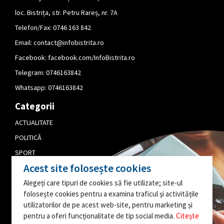
loc. Bistrița, str. Petru Rareș, nr. 7A
Telefon/Fax: 0746 163 842
Email:
contact@infobistrita.ro
Facebook:
facebook.com/InfoBistrita.ro
Telegram:
0746163842
Whatsapp:
0746163842
Categorii
ACTUALITATE
POLITICĂ
SPORT
Acest site folosește cookies
CULTURĂ
Alegeți care tipuri de cookies să fie utilizate; site-ul
PUBLICITATE
folosește cookies pentru a examina traficul și activitățile
EDITORIAL
utilizatorilor de pe acest web-site, pentru marketing și
pentru a oferi funcționalitate de tip social media.
Citește
AI O INFORMAȚIE