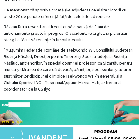
De menționat că sportiva croată și-a adjudecat celelalte victorii cu
peste 20 de puncte diferență față de celelalte adversare.
Răzvan Riti a revenit anul trecut după o pauză de 3 ani de
antrenamente și este în progres. O accidentare la glezna piciorului
stâng l-a făcut să renunțe în timpul meciului.
”Mulțumim Federației Române de Taekwondo WT, Consiliului Județean
Bistrița Năsăud, Direcției pentru Tineret și Sport a județului Bistrița
Năsăud, antrenorilor, în special doamnei profesor Ica Sigartău pentru
munca și dăruirea de care dă dovadă, părinților, sponsorilor și tuturor
susținătorilor disciplinei olimpice Taekwondo WT -în general, și a
Clubului Sportiv ILYO – în special.”,spune Marius Muti, antrenorul
coordonator de la CS Ilyo