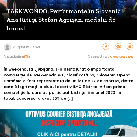
TAEKWONDO. Performanțe în Slovenia!
Ana Riti și Ștefan Agrișan, medalii de
bronz!
Augustin Danci
Vizualizări:
883
Comentarii:
0 comentarii
În weekend, la Ljubljana, s-a desfășurat o importantă
competiție de Taekwondo WT, clasificată G1, “Slovenia Open”.
România a fost reprezentată de un lot de 29 de sportivi, dintre
care 8 legitimați la clubul sportiv ILYO Bistrița. A fost prima
competiție la care au participat bistrițenii în anul 2020. În
total, concursul a avut 959 de […]