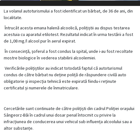
La volanul autoturismului a fost identificat un bărbat, de 36 de ani, din
localitate.
Întrucât acesta emana halenă alcoolică, polițiștii au dispus testarea
acestuia cu aparatul etilotest. Rezultatul indicat în urma testării a fost
de 1,08 mg/l alcool pur în aerul expirat.
În consecință, șoferul a fost condus la spital, unde i-au fost recoltate
mostre biologice în vederea stabilirii alcoolemiei.
Verificările polițiștilor au indicat totodată faptul că autoturismul
condus de către bărbat nu deține poliță de răspundere civilă auto
obligatorie și inspecția tehnică este expirată fiindu-i reținute
certificatul și numerele de înmatriculare.
Cercetările sunt continuate de către polițiști din cadrul Poliției orașului
Sângeorz-Băi în cadrul unui dosar penal întocmit cu privire la
infracțiunea de conducerea unui vehicul sub influența alcoolului sau a
altor substanțe.