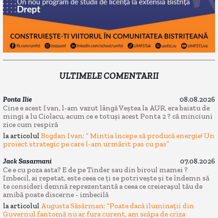
ULTIMELE COMENTARII
Ponta Ilie
08.08.2026
Cine e acest Ivan, l-am vazut lângă Veștea la AUR, era baiatu de
mingi a lu Ciolacu, acum ce e totuși acest Ponta 2 ? că minciuni
zice cum respiră
la articolul
Bogdan Ivan: “ Mintia începe să producă energie! Un
proiect strategic pe care l-am urmărit pas cu pas”
Jack Sasarmani
07.08.2026
Ce e cu poza asta? E de pe Tinder sau din biroul mamei ?
Imbecil, ai repetat, este ceea ce ți se potrivește și te îndemn să
te consideri demnă reprezentantă a ceea ce creierașul tău de
amibă poate discerne - imbecilă
la articolul
Augusta Săsărman: “Poate dacă iluminații din
Guvernul fantomă nu ar fura curent, am scăpa de criza