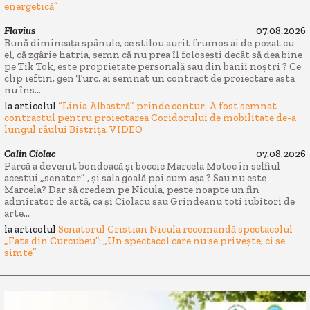
energetică”
Flavius
07.08.2026
Bună dimineața spânule, ce stilou aurit frumos ai de pozat cu
el, că zgârie hatria, semn că nu prea îl foloseșți decât să dea bine
pe Tik Tok, este proprietate personală sau din banii noștri ? Ce
clip ieftin, gen Turc, ai semnat un contract de proiectare asta
nu îns...
la articolul
“Linia Albastră” prinde contur. A fost semnat
contractul pentru proiectarea Coridorului de mobilitate de-a
lungul râului Bistrița. VIDEO
Calin Ciolac
07.08.2026
Parcă a devenit bondoacă și boccie Marcela Motoc în selfiul
acestui „senator” , și sala goală poi cum așa ? Sau nu este
Marcela? Dar să credem pe Nicula, peste noapte un fin
admirator de artă, ca și Ciolacu sau Grindeanu toți iubitori de
arte...
la articolul
Senatorul Cristian Nicula recomandă spectacolul
„Fata din Curcubeu”: „Un spectacol care nu se privește, ci se
simte”