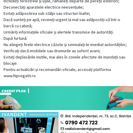
Închideți ferestrele și ușile, rămâneți departe de pereții exteriori;
Deconectați aparatele electrice neesențiale;
Evitați adăpostirea sub stâlpi sau structuri înalte;
Dacă sunteți pe apă, reveniți urgent la mal sau adăpostiți-vă într-o
barcă cu cabină;
Urmăriți informațiile oficiale și alertele transmise de autorități.
După furtună:
Nu atingeți firele electrice căzute și semnalați-le imediat autorităților;
Verificați dacă imobilele sau drumurile au suferit avarii;
Evitați deplasările inutile, mai ales în zonele afectate de inundații sau
blocaje.
Pentru actualizări și recomandări oficiale, accesați platforma
www.fiipregatit.ro.