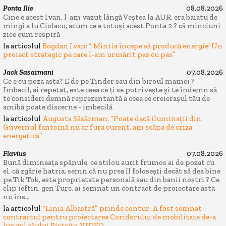
Ponta Ilie
08.08.2026
Cine e acest Ivan, l-am vazut lângă Veștea la AUR, era baiatu de
mingi a lu Ciolacu, acum ce e totuși acest Ponta 2 ? că minciuni
zice cum respiră
la articolul
Bogdan Ivan: “ Mintia începe să producă energie! Un
proiect strategic pe care l-am urmărit pas cu pas”
Jack Sasarmani
07.08.2026
Ce e cu poza asta? E de pe Tinder sau din biroul mamei ?
Imbecil, ai repetat, este ceea ce ți se potrivește și te îndemn să
te consideri demnă reprezentantă a ceea ce creierașul tău de
amibă poate discerne - imbecilă
la articolul
Augusta Săsărman: “Poate dacă iluminații din
Guvernul fantomă nu ar fura curent, am scăpa de criza
energetică”
Flavius
07.08.2026
Bună dimineața spânule, ce stilou aurit frumos ai de pozat cu
el, că zgârie hatria, semn că nu prea îl foloseșți decât să dea bine
pe Tik Tok, este proprietate personală sau din banii noștri ? Ce
clip ieftin, gen Turc, ai semnat un contract de proiectare asta
nu îns...
la articolul
“Linia Albastră” prinde contur. A fost semnat
contractul pentru proiectarea Coridorului de mobilitate de-a
lungul râului Bistrița. VIDEO