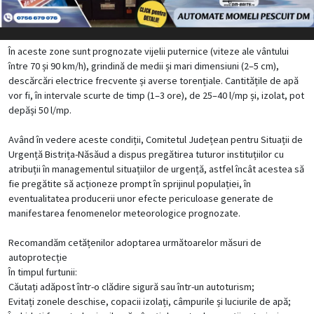
În aceste zone sunt prognozate vijelii puternice (viteze ale vântului
între 70 și 90 km/h), grindină de medii și mari dimensiuni (2–5 cm),
descărcări electrice frecvente și averse torențiale. Cantitățile de apă
vor fi, în intervale scurte de timp (1–3 ore), de 25–40 l/mp și, izolat, pot
depăși 50 l/mp.
Având în vedere aceste condiții, Comitetul Județean pentru Situații de
Urgență Bistrița-Năsăud a dispus pregătirea tuturor instituțiilor cu
atribuții în managementul situațiilor de urgență, astfel încât acestea să
fie pregătite să acționeze prompt în sprijinul populației, în
eventualitatea producerii unor efecte periculoase generate de
manifestarea fenomenelor meteorologice prognozate.
Recomandăm cetățenilor adoptarea următoarelor măsuri de
autoprotecție
În timpul furtunii:
Căutați adăpost într-o clădire sigură sau într-un autoturism;
Evitați zonele deschise, copacii izolați, câmpurile și luciurile de apă;