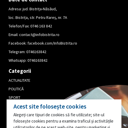
Adresa: jud. Bistrița-Năsăud,
loc. Bistrița, str. Petru Rareș, nr. 7A
Telefon/Fax: 0746 163 842
Email:
contact@infobistrita.ro
Facebook:
facebook.com/InfoBistrita.ro
Telegram:
0746163842
Whatsapp:
0746163842
Categorii
ACTUALITATE
POLITICĂ
SPORT
Acest site folosește cookies
CULTURĂ
Alegeți care tipuri de cookies să fie utilizate; site-ul
PUBLICITATE
folosește cookies pentru a examina traficul și activitățile
EDITORIAL
utilizatorilor de pe acest web-site, pentru marketing și