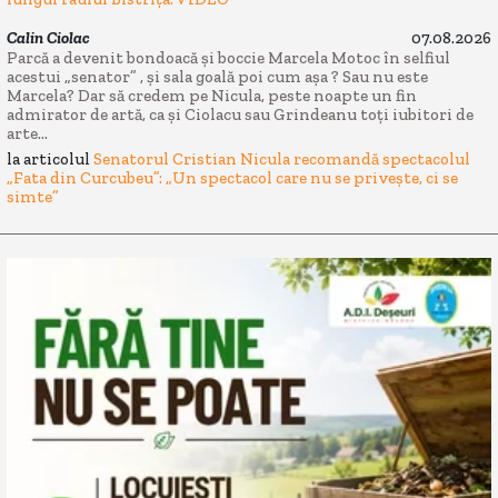
Calin Ciolac
07.08.2026
Parcă a devenit bondoacă și boccie Marcela Motoc în selfiul
acestui „senator” , și sala goală poi cum așa ? Sau nu este
Marcela? Dar să credem pe Nicula, peste noapte un fin
admirator de artă, ca și Ciolacu sau Grindeanu toți iubitori de
arte...
la articolul
Senatorul Cristian Nicula recomandă spectacolul
„Fata din Curcubeu”: „Un spectacol care nu se privește, ci se
simte”