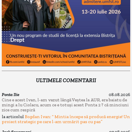
ULTIMELE COMENTARII
Ponta Ilie
08.08.2026
Cine e acest Ivan, l-am vazut lângă Veștea la AUR, era baiatu de
mingi a lu Ciolacu, acum ce e totuși acest Ponta 2 ? că minciuni
zice cum respiră
la articolul
Bogdan Ivan: “ Mintia începe să producă energie! Un
proiect strategic pe care l-am urmărit pas cu pas”
Jack Sasarmani
07.08.2026