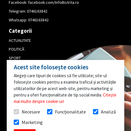
Facebook:
facebook.com/InfoBistrita.ro
Telegram:
0746163842
Whatsapp:
0746163842
Categorii
ACTUALITATE
POLITICĂ
SPORT
Acest site folosește cookies
CULTURĂ
Alegeți care tipuri de cookies să fie utilizate; site-ul
PUBLICITATE
folosește cookies pentru a examina traficul și activitățile
EDITORIAL
utilizatorilor de pe acest web-site, pentru marketing și
pentru a oferi funcționalitate de tip social media.
Citește
AI O INFORMAȚIE
mai multe despre cookie-uri
INTERESANTĂ?
Necesare
Funcționalitate
Analiză
SCRIE-NE!
Marketing
Toate drepturile rezervate @InfoBistrita.ro