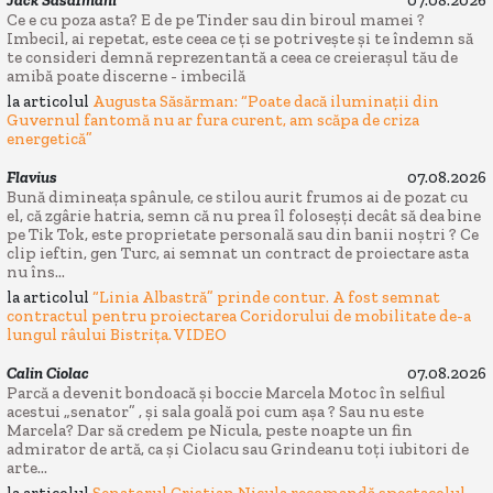
Ce e cu poza asta? E de pe Tinder sau din biroul mamei ?
Imbecil, ai repetat, este ceea ce ți se potrivește și te îndemn să
te consideri demnă reprezentantă a ceea ce creierașul tău de
amibă poate discerne - imbecilă
la articolul
Augusta Săsărman: “Poate dacă iluminații din
Guvernul fantomă nu ar fura curent, am scăpa de criza
energetică”
Flavius
07.08.2026
Bună dimineața spânule, ce stilou aurit frumos ai de pozat cu
el, că zgârie hatria, semn că nu prea îl foloseșți decât să dea bine
pe Tik Tok, este proprietate personală sau din banii noștri ? Ce
clip ieftin, gen Turc, ai semnat un contract de proiectare asta
nu îns...
la articolul
“Linia Albastră” prinde contur. A fost semnat
contractul pentru proiectarea Coridorului de mobilitate de-a
lungul râului Bistrița. VIDEO
Calin Ciolac
07.08.2026
Parcă a devenit bondoacă și boccie Marcela Motoc în selfiul
acestui „senator” , și sala goală poi cum așa ? Sau nu este
Marcela? Dar să credem pe Nicula, peste noapte un fin
admirator de artă, ca și Ciolacu sau Grindeanu toți iubitori de
arte...