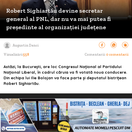
Robert Sighiartău devine secretar
general al PNL, dar nu va mai putea fi
preşedinte al organizaţiei judeţene
Augustin Danci
Vizualizări:
558
Comentarii:
0 comentarii
Astăzi, la Bucureşti, are loc Congresul Naţional al Partidului
Naţional Liberal, în cadrul căruia va fi votată noua conducere.
Din echipa lui Ilie Bolojan va face parte şi deputatul bistriţean
Robert Sighiartău.