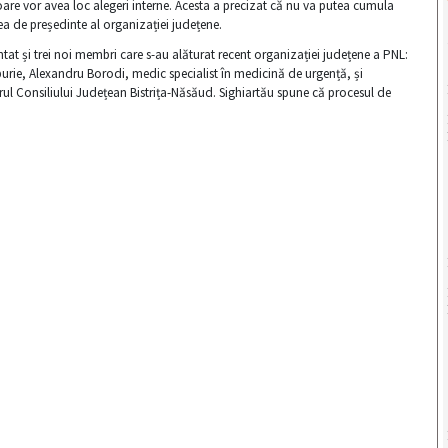
re vor avea loc alegeri interne. Acesta a precizat că nu va putea cumula
cea de președinte al organizației județene.
zentat și trei noi membri care s-au alăturat recent organizației județene a PNL:
urie, Alexandru Borodi, medic specialist în medicină de urgență, și
drul Consiliului Județean Bistrița-Năsăud. Sighiartău spune că procesul de