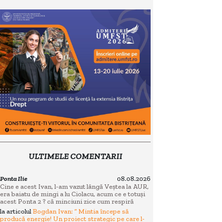
ULTIMELE COMENTARII
Ponta Ilie
08.08.2026
Cine e acest Ivan, l-am vazut lângă Veștea la AUR,
era baiatu de mingi a lu Ciolacu, acum ce e totuși
acest Ponta 2 ? că minciuni zice cum respiră
la articolul
Bogdan Ivan: “ Mintia începe să
producă energie! Un proiect strategic pe care l-