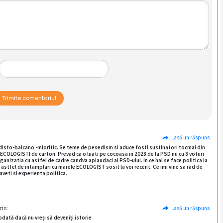
Trimite comentariul
Lasă un răspuns
sudisto-balcano -mioritic. Se teme de pesedism si aduce fosti sustinatori tocmai din
u ECOLOGISTI de carton. Prevad ca o luati pe cocoasa in 2028 de la PSD nu cu 8 voturi
anizatia cu astfel de cadre candva aplaudaci ai PSD-ului. In ce hal se face politica la
rin astfel de intamplari cu marele ECOLOGIST sosit la voi recent. Ce imi vine sa rad de
 aveti si experienta politica.
ris:
Lasă un răspuns
odată dacă nu vreți să deveniți istorie