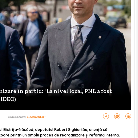
zare în partid: "La nivel local, PNL a fost
VIDEO)
Comentarii:
2 comentarii
ral Bistrița-Năsăud, deputatul Robert Sighiartău, anunță că
oare printr-un amplu proces de reorganizare și reformă internă.