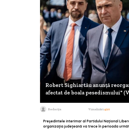
Robert Sighiartău anunță reorgani
afectat de boala pesedismului" (
Redacția
Vizualizări:
490
Președintele interimar al Partidului Național Libe
organizația județeană va trece în perioada următ