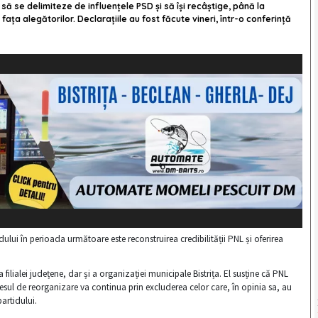
ie să se delimiteze de influențele PSD și să își recâștige, până la
 fața alegătorilor. Declarațiile au fost făcute vineri, într-o conferință
dului în perioada următoare este reconstruirea credibilității PNL și oferirea
ilialei județene, dar și a organizației municipale Bistrița. El susține că PNL
ocesul de reorganizare va continua prin excluderea celor care, în opinia sa, au
partidului.