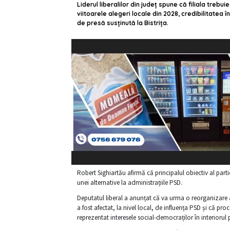
Liderul liberalilor din județ spune că filiala trebu
viitoarele alegeri locale din 2028, credibilitatea în
de presă susținută la Bistrița.
Robert Sighiartău afirmă că principalul obiectiv al parti
unei alternative la administrațiile PSD.
Deputatul liberal a anunțat că va urma o reorganizare a f
a fost afectat, la nivel local, de influența PSD și că pr
reprezentat interesele social-democraților în interiorul 