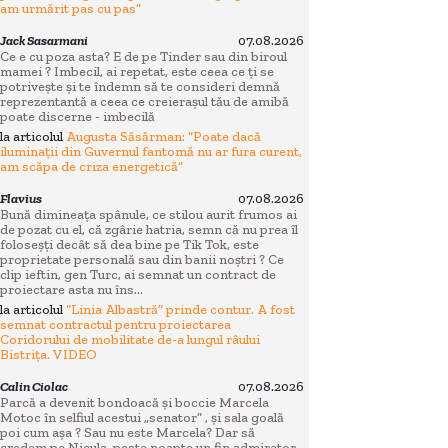
am urmărit pas cu pas”
Jack Sasarmani
07.08.2026
Ce e cu poza asta? E de pe Tinder sau din biroul
mamei ? Imbecil, ai repetat, este ceea ce ți se
potrivește și te îndemn să te consideri demnă
reprezentantă a ceea ce creierașul tău de amibă
poate discerne - imbecilă
la articolul
Augusta Săsărman: “Poate dacă
iluminații din Guvernul fantomă nu ar fura curent,
am scăpa de criza energetică”
Flavius
07.08.2026
Bună dimineața spânule, ce stilou aurit frumos ai
de pozat cu el, că zgârie hatria, semn că nu prea îl
foloseșți decât să dea bine pe Tik Tok, este
proprietate personală sau din banii noștri ? Ce
clip ieftin, gen Turc, ai semnat un contract de
proiectare asta nu îns...
la articolul
“Linia Albastră” prinde contur. A fost
semnat contractul pentru proiectarea
Coridorului de mobilitate de-a lungul râului
Bistrița. VIDEO
Calin Ciolac
07.08.2026
Parcă a devenit bondoacă și boccie Marcela
Motoc în selfiul acestui „senator” , și sala goală
poi cum așa ? Sau nu este Marcela? Dar să
credem pe Nicula, peste noapte un fin admirator