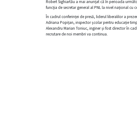
Robert Sighiartău a mai anunțat că în perioada următoa
funcția de secretar general al PNL la nivel național cu 
În cadrul conferinței de presă, liderul liberalilor a pre
Adriana Popițan, inspector școlar pentru educație timp
Alexandru Marian Toniuc, inginer și fost director în ca
recrutare de noi membri va continua.