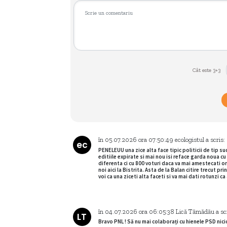
Cât este 3+3
în
05.07.2026
ora
07:50:49
ecologistul
a scris:
ec
PENELEUU una zice alta face tipic politicii de tip 
editiile expirate si mai nou isi reface garda noua c
diferenta ci cu 800 voturi daca va mai amestecati org
noi aici la Bistrita. Asta de la Balan citire trecut p
voi ca una ziceti alta faceti si va mai dati rotunzi ca
în
04.07.2026
ora
06:05:38
Lică Tămădău
a sc
LT
Bravo PNL ! Să nu mai colaborați cu hienele PSD nici