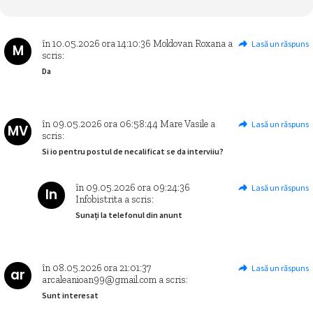
în
10.05.2026
ora
14:10:36
Moldovan Roxana
a
Lasă un răspuns
M
scris:
Da
în
09.05.2026
ora
06:58:44
Mare Vasile
a
Lasă un răspuns
MV
scris:
Si io pentru postul de necalificat se da interviiu?
în
09.05.2026
ora
09:24:36
Lasă un răspuns
In
Infobistrita
a scris:
Sunați la telefonul din anunt
în
08.05.2026
ora
21:01:37
Lasă un răspuns
ar
arcaleanioan99@gmail.com
a scris:
Sunt interesat