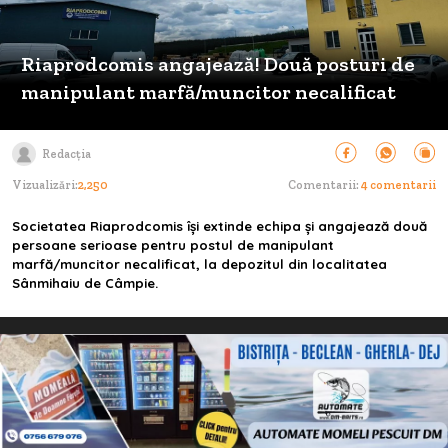
Riaprodcomis angajează! Două posturi de
manipulant marfă/muncitor necalificat
Redacția
Vizualizări:
2,250
Comentarii:
4 comentarii
Societatea Riaprodcomis își extinde echipa și angajează două
persoane serioase pentru postul de manipulant
marfă/muncitor necalificat, la depozitul din localitatea
Sânmihaiu de Câmpie.