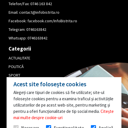
Telefon/Fax: 0746 163 842
Email:
contact@infobistrita.ro
Facebook:
facebook.com/InfoBistrita.ro
Telegram:
0746163842
Whatsapp:
0746163842
Categorii
ACTUALITATE
POLITICĂ
SPORT
Acest site folosește cookies
CULTURĂ
Alegeți care tipuri de cookies să fie utilizate; site-ul
PUBLICITATE
folosește cookies pentru a examina traficul și activitățile
EDITORIAL
utilizatorilor de pe acest web-site, pentru marketing și
pentru a oferi funcționalitate de tip social media.
Citește
AI O INFORMAȚIE
mai multe despre cookie-uri
INTERESANTĂ?
Necesare
Funcționalitate
Analiză