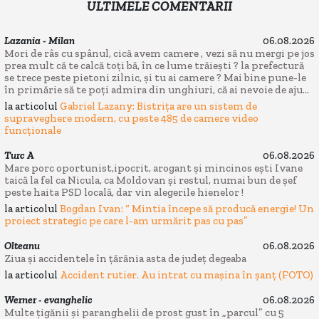
ULTIMELE COMENTARII
Lazania - Milan
06.08.2026
Mori de râs cu spânul, cică avem camere , vezi să nu mergi pe jos
prea mult că te calcă toți bă, în ce lume trăiești ? la prefectură
se trece peste pietoni zilnic, și tu ai camere ? Mai bine pune-le
în primărie să te poți admira din unghiuri, că ai nevoie de aju...
la articolul
Gabriel Lazany: Bistrița are un sistem de
supraveghere modern, cu peste 485 de camere video
funcționale
Turc A
06.08.2026
Mare porc oportunist,ipocrit, arogant și mincinos ești Ivane
taică la fel ca Nicula, ca Moldovan și restul, numai bun de șef
peste haita PSD locală, dar vin alegerile hienelor !
la articolul
Bogdan Ivan: “ Mintia începe să producă energie! Un
proiect strategic pe care l-am urmărit pas cu pas”
Olteanu
06.08.2026
Ziua și accidentele în țărănia asta de județ degeaba
la articolul
Accident rutier. Au intrat cu mașina în șanț (FOTO)
Werner - evanghelic
06.08.2026
Multe țigănii și paranghelii de prost gust în „parcul” cu 5