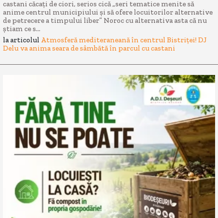
castani căcați de ciori, serios cică „seri tematice menite să
anime centrul municipiului și să ofere locuitorilor alternative
de petrecere a timpului liber” Noroc cu alternativa asta că nu
știam ce s...
la articolul
Atmosferă mediteraneană în centrul Bistriței! DJ
Delu va anima seara de sâmbătă în parcul cu castani