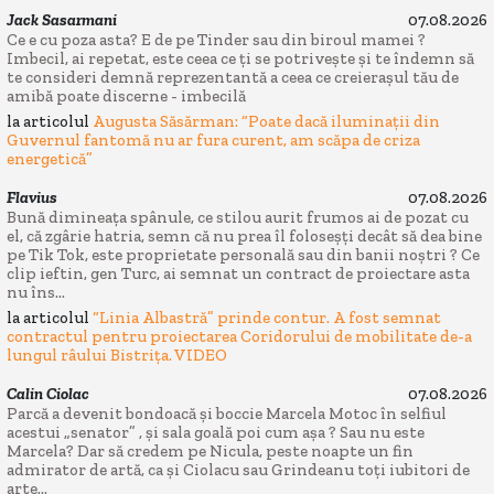
Jack Sasarmani
07.08.2026
Ce e cu poza asta? E de pe Tinder sau din biroul mamei ?
Imbecil, ai repetat, este ceea ce ți se potrivește și te îndemn să
te consideri demnă reprezentantă a ceea ce creierașul tău de
amibă poate discerne - imbecilă
la articolul
Augusta Săsărman: “Poate dacă iluminații din
Guvernul fantomă nu ar fura curent, am scăpa de criza
energetică”
Flavius
07.08.2026
Bună dimineața spânule, ce stilou aurit frumos ai de pozat cu
el, că zgârie hatria, semn că nu prea îl foloseșți decât să dea bine
pe Tik Tok, este proprietate personală sau din banii noștri ? Ce
clip ieftin, gen Turc, ai semnat un contract de proiectare asta
nu îns...
la articolul
“Linia Albastră” prinde contur. A fost semnat
contractul pentru proiectarea Coridorului de mobilitate de-a
lungul râului Bistrița. VIDEO
Calin Ciolac
07.08.2026
Parcă a devenit bondoacă și boccie Marcela Motoc în selfiul
acestui „senator” , și sala goală poi cum așa ? Sau nu este
Marcela? Dar să credem pe Nicula, peste noapte un fin
admirator de artă, ca și Ciolacu sau Grindeanu toți iubitori de
arte...