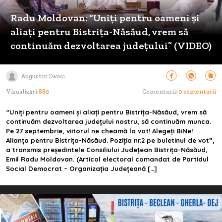
Radu Moldovan: “Uniți pentru oameni și
aliați pentru Bistrița-Năsăud, vrem să
continuăm dezvoltarea județului” (VIDEO)
Augustin Danci
Vizualizări:
880
Comentarii:
0 comentarii
“Uniți pentru oameni și aliați pentru Bistrița-Năsăud, vrem să
continuăm dezvoltarea județului nostru, să continuăm munca.
Pe 27 septembrie, viitorul ne cheamă la vot! Alegeți BiNe!
Alianța pentru Bistrița-Năsăud. Poziția nr.2 pe buletinul de vot”,
a transmis președintele Consiliului Județean Bistrița-Năsăud,
Emil Radu Moldovan. (Articol electoral comandat de Partidul
Social Democrat – Organizația Județeană […]