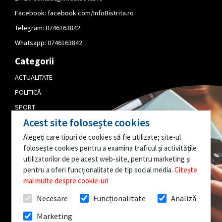
Facebook:
facebook.com/InfoBistrita.ro
Telegram:
0746163842
Whatsapp:
0746163842
Categorii
ACTUALITATE
POLITICĂ
SPORT
Acest site folosește cookies
CULTURĂ
Alegeți care tipuri de cookies să fie utilizate; site-ul
PUBLICITATE
folosește cookies pentru a examina traficul și activitățile
EDITORIAL
utilizatorilor de pe acest web-site, pentru marketing și
pentru a oferi funcționalitate de tip social media.
Citește
AI O INFORMAȚIE
mai multe despre cookie-uri
INTERESANTĂ?
Necesare
Funcționalitate
Analiză
SCRIE-NE!
Marketing
Toate drepturile rezervate @InfoBistrita.ro