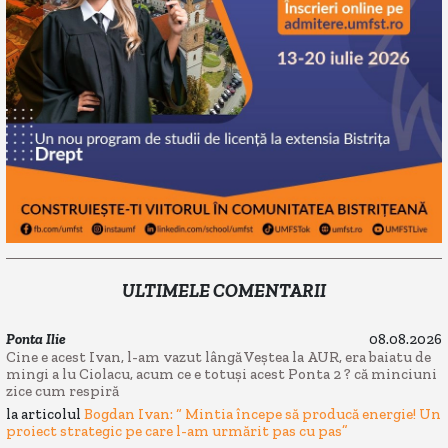
ULTIMELE COMENTARII
Ponta Ilie
08.08.2026
Cine e acest Ivan, l-am vazut lângă Veștea la AUR, era baiatu de
mingi a lu Ciolacu, acum ce e totuși acest Ponta 2 ? că minciuni
zice cum respiră
la articolul
Bogdan Ivan: “ Mintia începe să producă energie! Un
proiect strategic pe care l-am urmărit pas cu pas”