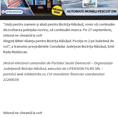
“Uniți pentru oameni și aliați pentru Bistrița-Năsăud, vrem să continuăm
dezvoltarea județului nostru, să continuăm munca. Pe 27 septembrie,
viitorul ne cheamă la vot!
Alegeți BiNe! Alianța pentru Bistrița-Năsăud. Poziția nr.2 pe buletinul de
vot”, a transmis președintele Consiliului Județean Bistrița-Năsăud, Emil
Radu Moldovan.
(Articol electoral comandat de Partidul Social Democrat – Organizația
Județeană Bistrița-Năsăud, executat de LIFEVISION FILMS SRL –
portalul web infobistrita.ro, CUI mandatar financiar coordonator:
21200019)
Viitorul ne cheamă la vot!