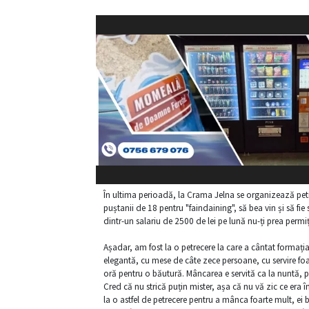
În ultima perioadă, la Crama Jelna se organizează petr
puștanii de 18 pentru "faindaining", să bea vin și
să fie
dintr-un salariu de 2500 de lei pe lună nu-ți prea permi
Așadar, am fost la o petrecere la care a cântat formația
elegantă, cu mese de câte zece persoane, cu servire foa
oră pentru o băutură. Mâncarea e servită ca la nuntă, pe
Cred că nu strică puțin mister, așa că nu vă zic ce era
la o astfel de petrecere pentru a mânca foarte mult, ei