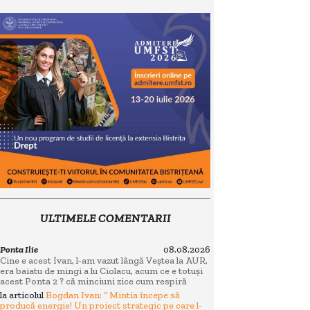
ULTIMELE COMENTARII
Ponta Ilie
08.08.2026
Cine e acest Ivan, l-am vazut lângă Veștea la AUR,
era baiatu de mingi a lu Ciolacu, acum ce e totuși
acest Ponta 2 ? că minciuni zice cum respiră
la articolul
Bogdan Ivan: “ Mintia începe să
producă energie! Un proiect strategic pe care l-