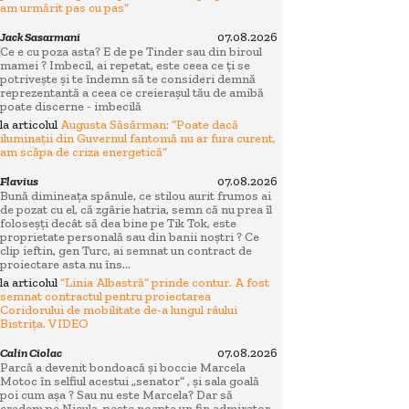
am urmărit pas cu pas”
Jack Sasarmani
07.08.2026
Ce e cu poza asta? E de pe Tinder sau din biroul
mamei ? Imbecil, ai repetat, este ceea ce ți se
potrivește și te îndemn să te consideri demnă
reprezentantă a ceea ce creierașul tău de amibă
poate discerne - imbecilă
la articolul
Augusta Săsărman: “Poate dacă
iluminații din Guvernul fantomă nu ar fura curent,
am scăpa de criza energetică”
Flavius
07.08.2026
Bună dimineața spânule, ce stilou aurit frumos ai
de pozat cu el, că zgârie hatria, semn că nu prea îl
foloseșți decât să dea bine pe Tik Tok, este
proprietate personală sau din banii noștri ? Ce
clip ieftin, gen Turc, ai semnat un contract de
proiectare asta nu îns...
la articolul
“Linia Albastră” prinde contur. A fost
semnat contractul pentru proiectarea
Coridorului de mobilitate de-a lungul râului
Bistrița. VIDEO
Calin Ciolac
07.08.2026
Parcă a devenit bondoacă și boccie Marcela
Motoc în selfiul acestui „senator” , și sala goală
poi cum așa ? Sau nu este Marcela? Dar să
credem pe Nicula, peste noapte un fin admirator