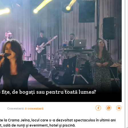
e fițe, de bogați sau pentru toată lumea?
Comentarii:
0 comentarii
e la Crama Jelna, locul care s-a dezvoltat spectaculos în ultimii ani
 sală de nunți și eveniment, hotel și piscină.