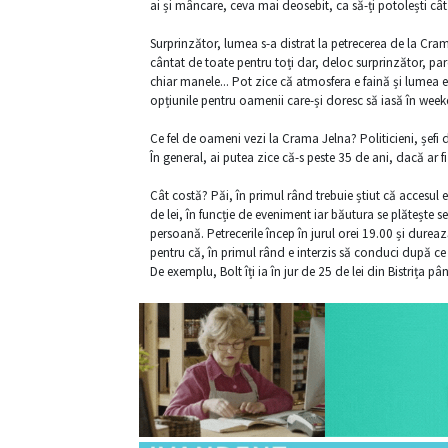
ai și mâncare, ceva mai deosebit, ca să-ți potolești cât 
Surprinzător, lumea s-a distrat la petrecerea de la Cram
cântat de toate pentru toți dar, deloc surprinzător, par
chiar manele... Pot zice că atmosfera e faină și lumea e
opțiunile pentru oamenii care-și doresc să iasă în weeke
Ce fel de oameni vezi la Crama Jelna? Politicieni, șefi d
În general, ai putea zice că-s peste 35 de ani, dacă ar fi
Cât costă? Păi, în primul rând trebuie știut că accesul
de lei, în funcție de eveniment iar băutura se plătește s
persoană. Petrecerile încep în jurul orei 19.00 și dure
pentru că, în primul rând e interzis să conduci după ce a
De exemplu, Bolt îți ia în jur de 25 de lei din Bistrița p