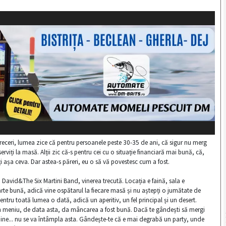
eceri, lumea zice că pentru persoanele peste 30-35 de ani, că sigur nu merg
 serviți la masă. Alții zic că-s pentru cei cu o situație financiară mai bună, că,
ți așa ceva. Dar astea-s păreri, eu o să vă povestesc cum a fost.
 David&The Six Martini Band, vinerea trecută. Locația e faină, sala e
rte bună, adică vine ospătarul la fiecare masă și nu aștepți o jumătate de
ntru toată lumea o dată, adică un aperitiv, un fel principal și un desert.
 în meniu, de data asta, da mâncarea a fost bună. Dacă te gândești să mergi
 bine... nu se va întâmpla asta. Gândește-te că e mai degrabă un party, unde