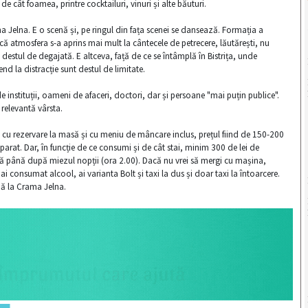
de cât foamea, printre cocktailuri, vinuri și alte băuturi.
a Jelna. E o scenă și, pe ringul din fața scenei se dansează. Formația a
că atmosfera s-a aprins mai mult la cântecele de petrecere, lăutărești, nu
 destul de degajată. E altceva, față de ce se întâmplă în Bistrița, unde
nd la distracție sunt destul de limitate.
e instituții, oameni de afaceri, doctori, dar și persoane "mai puțin publice".
 relevantă vârsta.
 e cu rezervare la masă și cu meniu de mâncare inclus, prețul fiind de 150-200
eparat. Dar, în funcție de ce consumi și de cât stai, minim 300 de lei de
ază până după miezul nopții (ora 2.00). Dacă nu vrei să mergi cu mașina,
i consumat alcool, ai varianta Bolt și taxi la dus și doar taxi la întoarcere.
ână la Crama Jelna.