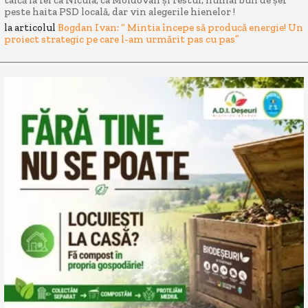
taică la fel ca Nicula, ca Moldovan și restul, numai bun de șef
peste haita PSD locală, dar vin alegerile hienelor !
la articolul
Bogdan Ivan: “ Mintia începe să producă energie! Un
proiect strategic pe care l-am urmărit pas cu pas”