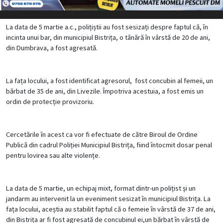
La data de 5 martie a.c., polițiștii au fost sesizați despre faptul că, în
incinta unui bar, din municipiul Bistrița, o tânără în vârstă de 20 de ani,
din Dumbrava, a fost agresată.
La fața locului, a fost identificat agresorul, fost concubin al femeii, un
bărbat de 35 de ani, din Livezile. Împotriva acestuia, a fost emis un
ordin de protecție provizoriu.
Cercetările în acest ca vor fi efectuate de către Biroul de Ordine
Publică din cadrul Poliției Municipiul Bistrița, fiind întocmit dosar penal
pentru lovirea sau alte violențe.
La data de 5 martie, un echipaj mixt, format dintr-un polițist și un
jandarm au intervenit la un eveniment sesizat în municipiul Bistrița. La
fața locului, aceștia au stabilit faptul că o femeie în vârstă de 37 de ani,
din Bistrița ar fi fost agresată de concubinul ei,un bărbat în vârstă de