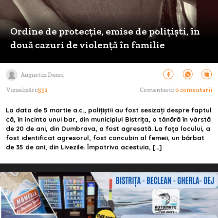
Ordine de protecție, emise de polițiști, în
două cazuri de violență în familie
Augustin Danci
Vizualizări:
551
Comentarii:
0 comentarii
La data de 5 martie a.c., polițiștii au fost sesizați despre faptul
că, în incinta unui bar, din municipiul Bistrița, o tânără în vârstă
de 20 de ani, din Dumbrava, a fost agresată. La fața locului, a
fost identificat agresorul, fost concubin al femeii, un bărbat
de 35 de ani, din Livezile. Împotriva acestuia, […]