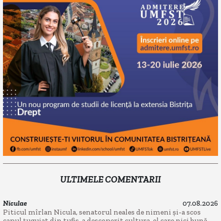
ULTIMELE COMENTARII
Niculae
07.08.2026
Piticul mîrlan Nicula, senatorul neales de nimeni și-a scos
capul țuguiat din tufiș, a descoperit cultura, el care nici bună