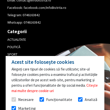
Email:
contact@infobistrita.ro
Facebook:
facebook.com/InfoBistrita.ro
Telegram:
0746163842
Whatsapp:
0746163842
Categorii
ACTUALITATE
POLITICĂ
SPORT
Acest site folosește cookies
CULTURĂ
Alegeți care tipuri de cookies să fie utilizate; site-ul
PUBLICITATE
folosește cookies pentru a examina traficul și activitățile
EDITORIAL
utilizatorilor de pe acest web-site, pentru marketing și
pentru a oferi funcționalitate de tip social media.
Citește
AI O INFORMAȚIE
mai multe despre cookie-uri
INTERESANTĂ?
Necesare
Funcționalitate
Analiză
SCRIE-NE!
Marketing
Toate drepturile rezervate @InfoBistrita.ro