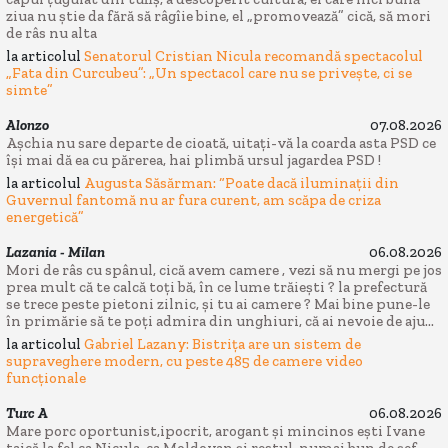
ziua nu știe da fără să râgîie bine, el „promovează” cică, să mori
de râs nu alta
la articolul
Senatorul Cristian Nicula recomandă spectacolul
„Fata din Curcubeu”: „Un spectacol care nu se privește, ci se
simte”
Alonzo
07.08.2026
Așchia nu sare departe de cioată, uitați-vă la coarda asta PSD ce
își mai dă ea cu părerea, hai plimbă ursul jagardea PSD !
la articolul
Augusta Săsărman: “Poate dacă iluminații din
Guvernul fantomă nu ar fura curent, am scăpa de criza
energetică”
Lazania - Milan
06.08.2026
Mori de râs cu spânul, cică avem camere , vezi să nu mergi pe jos
prea mult că te calcă toți bă, în ce lume trăiești ? la prefectură
se trece peste pietoni zilnic, și tu ai camere ? Mai bine pune-le
în primărie să te poți admira din unghiuri, că ai nevoie de aju...
la articolul
Gabriel Lazany: Bistrița are un sistem de
supraveghere modern, cu peste 485 de camere video
funcționale
Turc A
06.08.2026
Mare porc oportunist,ipocrit, arogant și mincinos ești Ivane