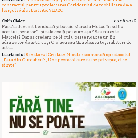
contractul pentru proiectarea Coridorului de mobilitate de-a
lungul râului Bistrița. VIDEO
Calin Ciolac
07.08.2026
Parcă a devenit bondoacă și boccie Marcela Motoc în selfiul
acestui „senator” , și sala goală poi cum așa ? Sau nu este
Marcela? Dar să credem pe Nicula, peste noapte un fin
admirator de artă, ca și Ciolacu sau Grindeanu toți iubitori de
arte...
la articolul
Senatorul Cristian Nicula recomandă spectacolul
„Fata din Curcubeu”: „Un spectacol care nu se privește, ci se
simte”