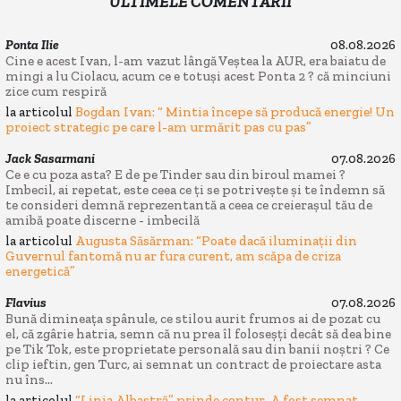
ULTIMELE COMENTARII
Ponta Ilie
08.08.2026
Cine e acest Ivan, l-am vazut lângă Veștea la AUR, era baiatu de
mingi a lu Ciolacu, acum ce e totuși acest Ponta 2 ? că minciuni
zice cum respiră
la articolul
Bogdan Ivan: “ Mintia începe să producă energie! Un
proiect strategic pe care l-am urmărit pas cu pas”
Jack Sasarmani
07.08.2026
Ce e cu poza asta? E de pe Tinder sau din biroul mamei ?
Imbecil, ai repetat, este ceea ce ți se potrivește și te îndemn să
te consideri demnă reprezentantă a ceea ce creierașul tău de
amibă poate discerne - imbecilă
la articolul
Augusta Săsărman: “Poate dacă iluminații din
Guvernul fantomă nu ar fura curent, am scăpa de criza
energetică”
Flavius
07.08.2026
Bună dimineața spânule, ce stilou aurit frumos ai de pozat cu
el, că zgârie hatria, semn că nu prea îl foloseșți decât să dea bine
pe Tik Tok, este proprietate personală sau din banii noștri ? Ce
clip ieftin, gen Turc, ai semnat un contract de proiectare asta
nu îns...
la articolul
“Linia Albastră” prinde contur. A fost semnat