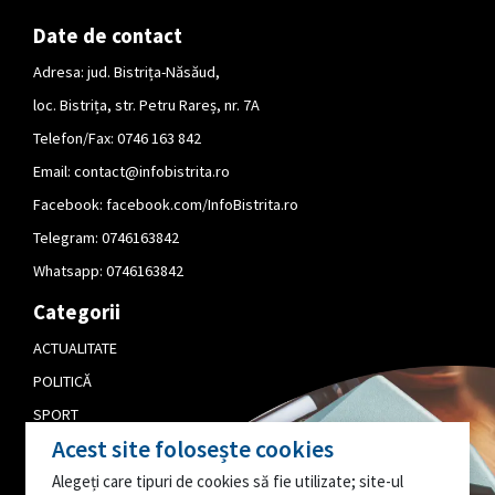
Date de contact
Adresa: jud. Bistrița-Năsăud,
loc. Bistrița, str. Petru Rareș, nr. 7A
Telefon/Fax: 0746 163 842
Email:
contact@infobistrita.ro
Facebook:
facebook.com/InfoBistrita.ro
Telegram:
0746163842
Whatsapp:
0746163842
Categorii
ACTUALITATE
POLITICĂ
SPORT
Acest site folosește cookies
CULTURĂ
Alegeți care tipuri de cookies să fie utilizate; site-ul
PUBLICITATE