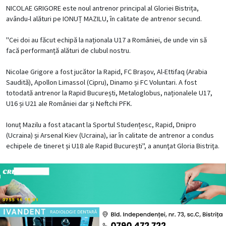
NICOLAE GRIGORE este noul antrenor principal al Gloriei Bistrița,
avându-l alături pe IONUȚ MAZILU, în calitate de antrenor secund.
"Cei doi au făcut echipă la naționala U17 a României, de unde vin să
facă performanță alături de clubul nostru.
Nicolae Grigore a fost jucător la Rapid, FC Brașov, Al-Ettifaq (Arabia
Saudită), Apollon Limassol (Cipru), Dinamo și FC Voluntari. A fost
totodată antrenor la Rapid București, Metaloglobus, naționalele U17,
U16 și U21 ale României dar și Neftchi PFK.
Ionuț Mazilu a fost atacant la Sportul Studențesc, Rapid, Dnipro
(Ucraina) și Arsenal Kiev (Ucraina), iar în calitate de antrenor a condus
echipele de tineret și U18 ale Rapid București", a anunţat Gloria Bistriţa.