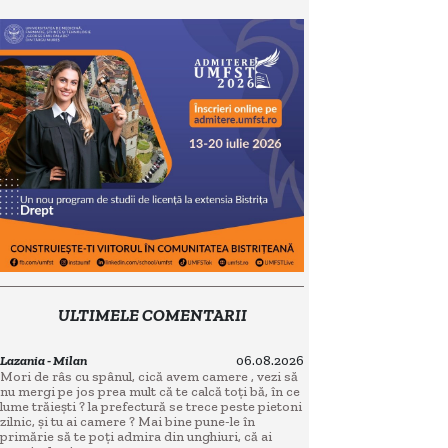
ULTIMELE COMENTARII
Lazania - Milan
06.08.2026
Mori de râs cu spânul, cică avem camere , vezi să
nu mergi pe jos prea mult că te calcă toți bă, în ce
lume trăiești ? la prefectură se trece peste pietoni
zilnic, și tu ai camere ? Mai bine pune-le în
primărie să te poți admira din unghiuri, că ai