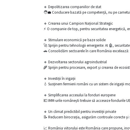
🔹 Depolitizarea companiilor de stat
🧑‍💼 Conducere bazată pe competență, nu pe carnetul
🔹 Crearea unui Campion Național Strategic
⚡ O companie de top, pentru securitatea energetică, ener
🔹 Stimulare economică pe baze solide
🚀 Sprijin pentru tehnologii emergente: AI 🤖, securitate
🚗 Consolidăm sectoarele în care România excelează: e
🔹 Dezvoltarea sectorului agroindustrial
🌾 Sprijin pentru procesare, export și crearea de ecos
🔹 Investiții în irigații
💧 Susținem fermierii români cu un sistem de irigații mod
🔹 Simplificarea accesului la fonduri europene
💶 IMM-urile românești trebuie să acceseze fondurile UE
🔹 Un climat predictibil pentru investiții private
📝 Reducem birocrația, asigurăm controale corecte și st
📈 România viitorului este România care propune, inov