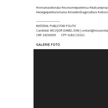
#romaniaviitorului #economieputernica #statcareprop
#energiepentruromania #investimînagricultura #viitor
—————————
MATERIAL PUBLICITAR POLITIC
Candidat: NICUȘOR-DANIEL DAN |
contact@nicusorda
CMF 34250009 CPP A1B1C1D1E1
GALERIE FOTO