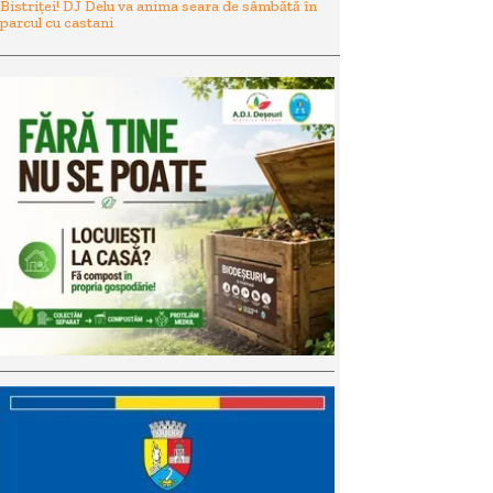
Bistriței! DJ Delu va anima seara de sâmbătă în
parcul cu castani