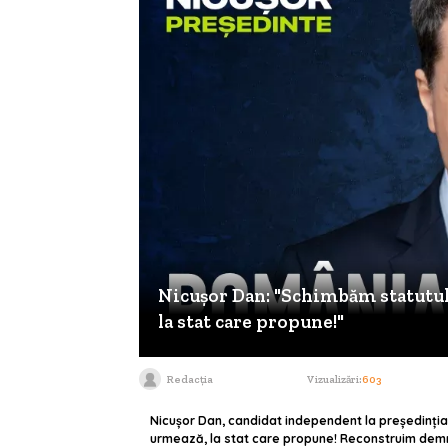
Nicușor Dan: "Schimbăm statutul 
la stat care propune!"
Redacția
Vizualizări:
603
Nicușor Dan, candidat independent la președinția
urmează, la stat care propune! Reconstruim demnit