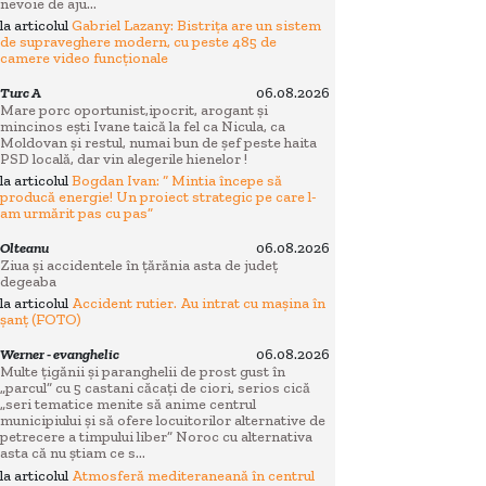
nevoie de aju...
la articolul
Gabriel Lazany: Bistrița are un sistem
de supraveghere modern, cu peste 485 de
camere video funcționale
Turc A
06.08.2026
Mare porc oportunist,ipocrit, arogant și
mincinos ești Ivane taică la fel ca Nicula, ca
Moldovan și restul, numai bun de șef peste haita
PSD locală, dar vin alegerile hienelor !
la articolul
Bogdan Ivan: “ Mintia începe să
producă energie! Un proiect strategic pe care l-
am urmărit pas cu pas”
Olteanu
06.08.2026
Ziua și accidentele în țărănia asta de județ
degeaba
la articolul
Accident rutier. Au intrat cu mașina în
șanț (FOTO)
Werner - evanghelic
06.08.2026
Multe țigănii și paranghelii de prost gust în
„parcul” cu 5 castani căcați de ciori, serios cică
„seri tematice menite să anime centrul
municipiului și să ofere locuitorilor alternative de
petrecere a timpului liber” Noroc cu alternativa
asta că nu știam ce s...
la articolul
Atmosferă mediteraneană în centrul