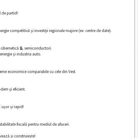
 de partid!
gie competitivă și investiții regionale majore (ex: centre de date).
 cibernetică 🔒, semiconductori.
nergie și industria auto.
isteme economice comparabile cu cele din Vest.
ern și eficient.
 ușor și rapid!
abilitate fiscală pentru mediul de afaceri.
ează și construiește!