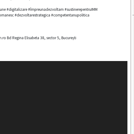
une #digitalizare #împreunadezvoltam #sustinerepentruIMM
romanesc #dezvoltarestrategica #competentanupolitica
n.ro
Bd Regina Elisabeta 38, sector 5, București