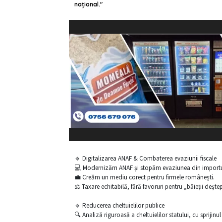
național."
🔹 Digitalizarea ANAF & Combaterea evaziunii fiscale
💻 Modernizăm ANAF și stopăm evaziunea din importu
💼 Creăm un mediu corect pentru firmele românești.
⚖️ Taxare echitabilă, fără favoruri pentru „băieții deștep
🔹 Reducerea cheltuielilor publice
🔍 Analiză riguroasă a cheltuielilor statului, cu sprijinu