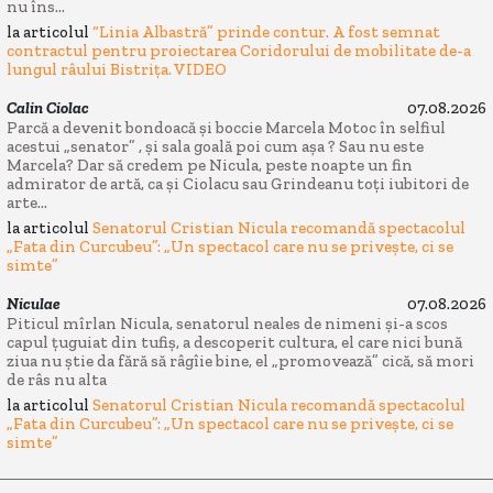
nu îns...
la articolul
“Linia Albastră” prinde contur. A fost semnat
contractul pentru proiectarea Coridorului de mobilitate de-a
lungul râului Bistrița. VIDEO
Calin Ciolac
07.08.2026
Parcă a devenit bondoacă și boccie Marcela Motoc în selfiul
acestui „senator” , și sala goală poi cum așa ? Sau nu este
Marcela? Dar să credem pe Nicula, peste noapte un fin
admirator de artă, ca și Ciolacu sau Grindeanu toți iubitori de
arte...
la articolul
Senatorul Cristian Nicula recomandă spectacolul
„Fata din Curcubeu”: „Un spectacol care nu se privește, ci se
simte”
Niculae
07.08.2026
Piticul mîrlan Nicula, senatorul neales de nimeni și-a scos
capul țuguiat din tufiș, a descoperit cultura, el care nici bună
ziua nu știe da fără să râgîie bine, el „promovează” cică, să mori
de râs nu alta
la articolul
Senatorul Cristian Nicula recomandă spectacolul
„Fata din Curcubeu”: „Un spectacol care nu se privește, ci se
simte”