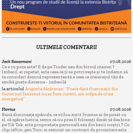
ULTIMELE COMENTARII
Jack Sasarmani
07.08.2026
Ce e cu poza asta? E de pe Tinder sau din biroul mamei ?
Imbecil, ai repetat, este ceea ce ți se potrivește și te îndemn să
te consideri demnă reprezentantă a ceea ce creierașul tău de
amibă poate discerne - imbecilă
la articolul
Augusta Săsărman: “Poate dacă iluminații din
Guvernul fantomă nu ar fura curent, am scăpa de criza
energetică”
Flavius
07.08.2026
Bună dimineața spânule, ce stilou aurit frumos ai de pozat cu
el, că zgârie hatria, semn că nu prea îl foloseșți decât să dea bine
pe Tik Tok, este proprietate personală sau din banii noștri ? Ce
clip ieftin, gen Turc, ai semnat un contract de proiectare asta