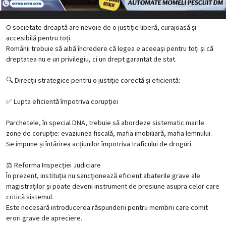
O societate dreaptă are nevoie de o justiție liberă, curajoasă și
accesibilă pentru toți.
Românii trebuie să aibă încredere că legea e aceeași pentru toți și că
dreptatea nu e un privilegiu, ci un drept garantat de stat.
🔍 Direcții strategice pentru o justiție corectă și eficientă:
✅ Lupta eficientă împotriva corupției
Parchetele, în special DNA, trebuie să abordeze sistematic marile
zone de corupție: evaziunea fiscală, mafia imobiliară, mafia lemnului.
Se impune și întărirea acțiunilor împotriva traficului de droguri.
⚖️ Reforma Inspecției Judiciare
În prezent, instituția nu sancționează eficient abaterile grave ale
magistraților și poate deveni instrument de presiune asupra celor care
critică sistemul.
Este necesară introducerea răspunderii pentru membrii care comit
erori grave de apreciere.