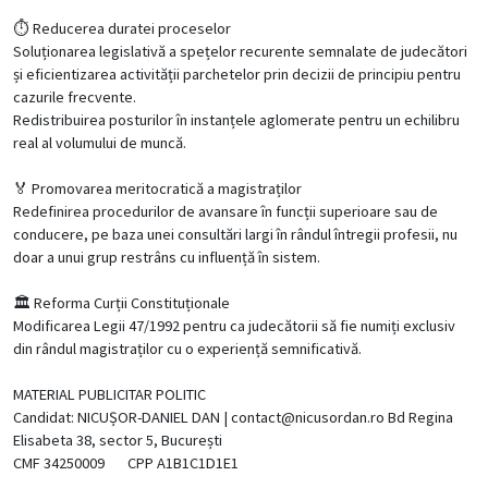
⏱️ Reducerea duratei proceselor
Soluționarea legislativă a spețelor recurente semnalate de judecători
și eficientizarea activității parchetelor prin decizii de principiu pentru
cazurile frecvente.
Redistribuirea posturilor în instanțele aglomerate pentru un echilibru
real al volumului de muncă.
🏅 Promovarea meritocratică a magistraților
Redefinirea procedurilor de avansare în funcții superioare sau de
conducere, pe baza unei consultări largi în rândul întregii profesii, nu
doar a unui grup restrâns cu influență în sistem.
🏛️ Reforma Curții Constituționale
Modificarea Legii 47/1992 pentru ca judecătorii să fie numiți exclusiv
din rândul magistraților cu o experiență semnificativă.
MATERIAL PUBLICITAR POLITIC
Candidat: NICUȘOR-DANIEL DAN |
contact@nicusordan.ro
Bd Regina
Elisabeta 38, sector 5, București
CMF 34250009 CPP A1B1C1D1E1