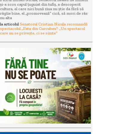
și-a scos capul țuguiat din tufiș, a descoperit
cultura, el care nici bună ziua nu știe da fără să
râgîie bine, el „promovează” cică, să mori de râs
nu alta
la articolul
Senatorul Cristian Nicula recomandă
spectacolul „Fata din Curcubeu”: „Un spectacol
care nu se privește, ci se simte”