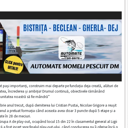
 pași importanți, construim mai departe pe fundația deja creată, alături de
tatea, încrederea și ambiția! Drumul continuă, obiectivele rămânând
munitatea noastră să fie mândră”
 anul trecut, după demiterea lui Cristian Pustai, Nicolae Grigore a reușit
icianul a preluat formația când aceasta avea doar 3 puncte după 5 etape și a
te în 28 de meciuri.
 Grupa A de play-out, ocupând locul 15 din 22 în clasamentul general al Ligii
ă a fost incert spre finalul play-out-ului, când conducerea nu îi oferise încă o