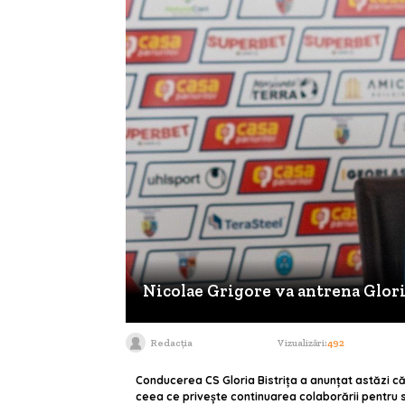
Nicolae Grigore va antrena Glori
Redacția
Vizualizări:
492
Conducerea CS Gloria Bistrița a anunțat astăzi că, 
ceea ce privește continuarea colaborării pentru s