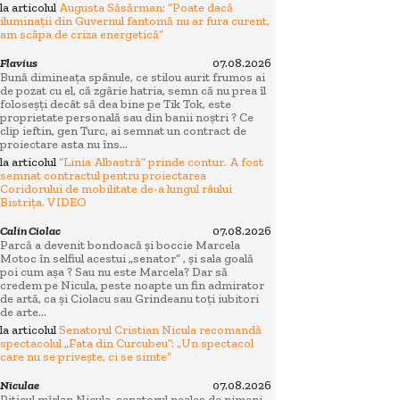
la articolul
Augusta Săsărman: “Poate dacă
iluminații din Guvernul fantomă nu ar fura curent,
am scăpa de criza energetică”
Flavius
07.08.2026
Bună dimineața spânule, ce stilou aurit frumos ai
de pozat cu el, că zgârie hatria, semn că nu prea îl
foloseșți decât să dea bine pe Tik Tok, este
proprietate personală sau din banii noștri ? Ce
clip ieftin, gen Turc, ai semnat un contract de
proiectare asta nu îns...
la articolul
“Linia Albastră” prinde contur. A fost
semnat contractul pentru proiectarea
Coridorului de mobilitate de-a lungul râului
Bistrița. VIDEO
Calin Ciolac
07.08.2026
Parcă a devenit bondoacă și boccie Marcela
Motoc în selfiul acestui „senator” , și sala goală
poi cum așa ? Sau nu este Marcela? Dar să
credem pe Nicula, peste noapte un fin admirator
de artă, ca și Ciolacu sau Grindeanu toți iubitori
de arte...
la articolul
Senatorul Cristian Nicula recomandă
spectacolul „Fata din Curcubeu”: „Un spectacol
care nu se privește, ci se simte”
Niculae
07.08.2026
Piticul mîrlan Nicula, senatorul neales de nimeni