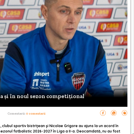
a și în noul sezon competițional
Comentarii:
0 comentarii
clubul sportiv bistrițean și Nicolae Grigore au ajuns la un acord în
ezonul fotbalistic 2026-2027 în Liga a II-a. Deocamdată, nu au fost