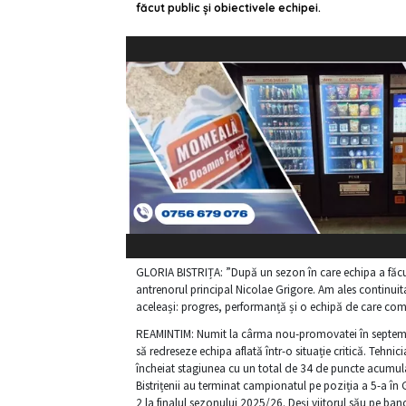
făcut public și obiectivele echipei.
GLORIA BISTRIȚA: ”După un sezon în care echipa a făcut
antrenorul principal Nicolae Grigore. Am ales continui
aceleași: progres, performanță și o echipă de care co
REAMINTIM: Numit la cârma nou-promovatei în septembrie
să redreseze echipa aflată într-o situație critică. Tehn
încheiat stagiunea cu un total de 34 de puncte acumula
Bistrițenii au terminat campionatul pe poziția a 5-a în
2 la finalul sezonului 2025/26. Deși viitorul său pe banc