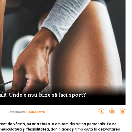
ală. Unde e mai bine să faci sport?
Comentarii:
0 comentarii
erent de vârstă, nu ar trebui s-o omitem din rutina personală. Ea ne
sculatura şi flexibilitatea, dar în același timp ajută la dezvoltarea