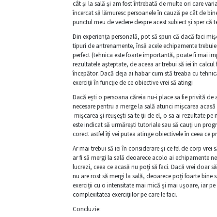
cât și la sală şi am fost întrebată de multe ori care v
încercat să lămuresc persoanele în cauză pe cât de bine p
punctul meu de vedere despre acest subiect şi sper că 
Din experiența personală, pot să spun că dacă faci mișc
tipuri de antrenamente, însă acele echipamente trebuie fol
perfect (tehnica este foarte importantă, poate fi mai impor
rezultatele aşteptate, de aceea ar trebui să iei în calcul
începător. Dacă deja ai habar cum stă treaba cu tehnic
exerciţii în funcţie de ce obiective vrei să atingi
Dacă ești o persoana căreia nu-i place sa fie privită de 
necesare pentru a merge la sală atunci mișcarea acasă e
mişcarea și reușești sa te ţii de el, o sa ai rezultate
este indicat să urmărești tutoriale sau să cauți un program
corect astfel îţi vei putea atinge obiectivele în ceea ce pr
Ar mai trebui să iei în considerare şi ce fel de corp vre
ar fi să mergi la sală deoarece acolo ai echipamente ne
lucrezi, ceea ce acasă nu poţi să faci. Dacă vrei doar să 
nu are rost să mergi la sală, deoarece poţi foarte bine 
exerciţii cu o intensitate mai mică şi mai uşoare, iar pe
complexitatea exerciţiilor pe care le faci.
Concluzie: