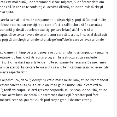
ariantă este mai bună, unde recomand să faci mişcare, şi de fiecare dată am
osibil. În caz că te confrunţi cu această dilemă, atunci te invit să citeşti
te va ajuta…
are la sală ai mai multe echipamente la dispoziţie și poți să faci mai multe
osite corect, iar exerciţiile pe care le faci la sală trebuie să fie executate
tantă şi decât tipurile de exerciţii pe care le faci) altfel nu o să ai
 faptul că vei avea nevoie de un antrenor care să te ajute, în special dacă eşti
a poţi să urmăreşti anumite tutoriale pe YouTube în care vei avea anumite
alți oameni în timp ce te antrenezi sau pur și simplu nu ai timpul ori veniturile
ste pentru tine, dacă îţi faci un program bine structurat care include
 pe măsură chiar dacă nu ai la fel de multe echipamente necesare. De asemenea
 cu exerciții fizice care te vor ajuta să ai o tehnică bună și să faci exercițiile
ivește aspectul fizic.
i să ai pentru că, dacă îţi doreşti să creşti masa musculară, atunci recomandat
cesare care te ajută să izolezi o anumită grupă musculară la care vrei să
îţi tonifiezi corpul, să arzi grăsime corporală sau să scapi de celulită, atunci
să faci acest lucru de acasă. De asemenea dacă eşti începător poţi face
 măsură ce te obişnuieşti cu ele poţi creşte gradul de intensitate şi