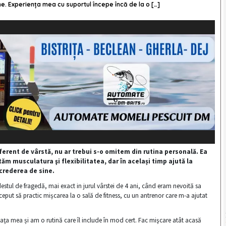
. Experiența mea cu suportul începe încă de la o […]
iferent de vârstă, nu ar trebui s-o omitem din rutina personală. Ea
ăm musculatura şi flexibilitatea, dar în același timp ajută la
crederea de sine.
estul de fragedă, mai exact in jurul vârstei de 4 ani, când eram nevoită sa
put să practic mișcarea la o sală de fitness, cu un antrenor care m-a ajutat
iaţa mea și am o rutină care îl include în mod cert. Fac mişcare atât acasă