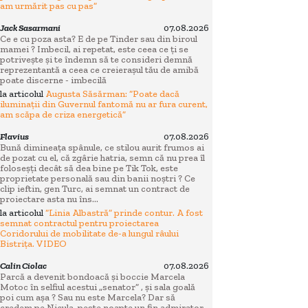
am urmărit pas cu pas”
Jack Sasarmani
07.08.2026
Ce e cu poza asta? E de pe Tinder sau din biroul
mamei ? Imbecil, ai repetat, este ceea ce ți se
potrivește și te îndemn să te consideri demnă
reprezentantă a ceea ce creierașul tău de amibă
poate discerne - imbecilă
la articolul
Augusta Săsărman: “Poate dacă
iluminații din Guvernul fantomă nu ar fura curent,
am scăpa de criza energetică”
Flavius
07.08.2026
Bună dimineața spânule, ce stilou aurit frumos ai
de pozat cu el, că zgârie hatria, semn că nu prea îl
foloseșți decât să dea bine pe Tik Tok, este
proprietate personală sau din banii noștri ? Ce
clip ieftin, gen Turc, ai semnat un contract de
proiectare asta nu îns...
la articolul
“Linia Albastră” prinde contur. A fost
semnat contractul pentru proiectarea
Coridorului de mobilitate de-a lungul râului
Bistrița. VIDEO
Calin Ciolac
07.08.2026
Parcă a devenit bondoacă și boccie Marcela
Motoc în selfiul acestui „senator” , și sala goală
poi cum așa ? Sau nu este Marcela? Dar să
credem pe Nicula, peste noapte un fin admirator