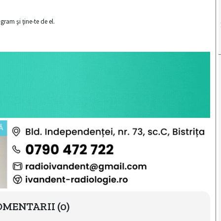
gram şi ţine-te de el.
OMENTARII
(0)