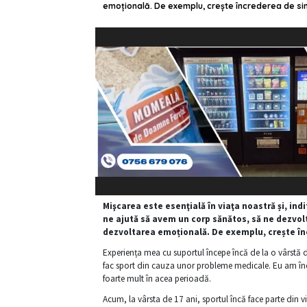
emoțională. De exemplu, crește încrederea de sine
Mişcarea este esenţială în viaţa noastră și, ind
ne ajută să avem un corp sănătos, să ne dezvolt
dezvoltarea emoțională. De exemplu, crește în
Experiența mea cu suportul începe încă de la o vârstă d
fac sport din cauza unor probleme medicale. Eu am înce
foarte mult în acea perioadă.
Acum, la vârsta de 17 ani, sportul încă face parte din v