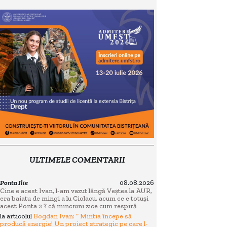
ULTIMELE COMENTARII
Ponta Ilie
08.08.2026
Cine e acest Ivan, l-am vazut lângă Veștea la AUR,
era baiatu de mingi a lu Ciolacu, acum ce e totuși
acest Ponta 2 ? că minciuni zice cum respiră
la articolul
Bogdan Ivan: “ Mintia începe să
producă energie! Un proiect strategic pe care l-