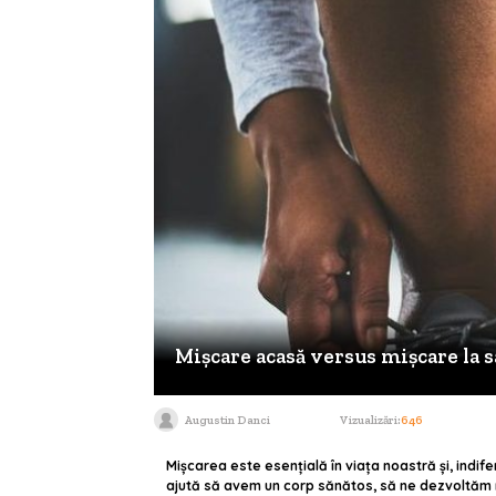
Mișcare acasă versus mișcare la s
Augustin Danci
Vizualizări:
646
Mişcarea este esenţială în viaţa noastră și, indif
ajută să avem un corp sănătos, să ne dezvoltăm mu