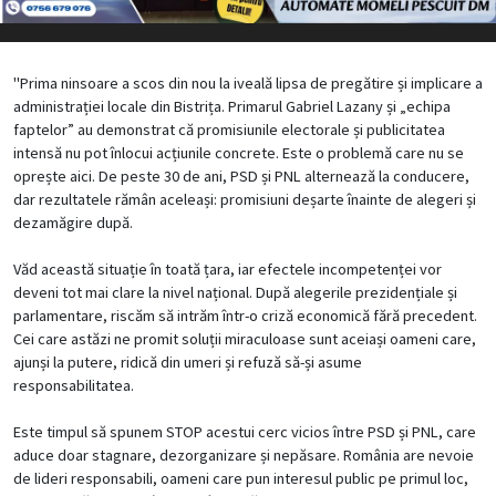
"Prima ninsoare a scos din nou la iveală lipsa de pregătire și implicare a
administrației locale din Bistrița. Primarul Gabriel Lazany și „echipa
faptelor” au demonstrat că promisiunile electorale și publicitatea
intensă nu pot înlocui acțiunile concrete. Este o problemă care nu se
oprește aici. De peste 30 de ani, PSD și PNL alternează la conducere,
dar rezultatele rămân aceleași: promisiuni deșarte înainte de alegeri și
dezamăgire după.
Văd această situație în toată țara, iar efectele incompetenței vor
deveni tot mai clare la nivel național. După alegerile prezidențiale și
parlamentare, riscăm să intrăm într-o criză economică fără precedent.
Cei care astăzi ne promit soluții miraculoase sunt aceiași oameni care,
ajunși la putere, ridică din umeri și refuză să-și asume
responsabilitatea.
Este timpul să spunem STOP acestui cerc vicios între PSD și PNL, care
aduce doar stagnare, dezorganizare și nepăsare. România are nevoie
de lideri responsabili, oameni care pun interesul public pe primul loc,