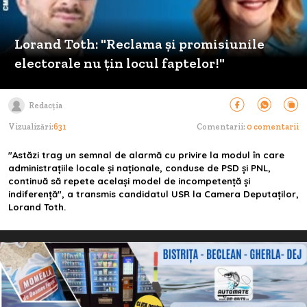
Lorand Toth: "Reclama și promisiunile
electorale nu țin locul faptelor!"
Redacția
Vizualizări:
631
Comentarii:
0 comentarii
"Astăzi trag un semnal de alarmă cu privire la modul în care
administrațiile locale și naționale, conduse de PSD și PNL,
continuă să repete același model de incompetență și
indiferență", a transmis candidatul USR la Camera Deputaţilor,
Lorand Toth.