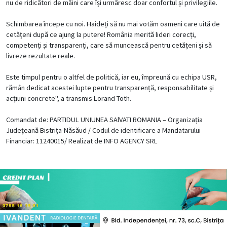
nu de ridicători de mâini care își urmăresc doar confortul și privilegiile.
Schimbarea începe cu noi. Haideți să nu mai votăm oameni care uită de
cetățeni după ce ajung la putere! România merită lideri corecți,
competenți și transparenți, care să muncească pentru cetățeni și să
livreze rezultate reale.
Este timpul pentru o altfel de politică, iar eu, împreună cu echipa USR,
rămân dedicat acestei lupte pentru transparență, responsabilitate și
acțiuni concrete", a transmis Lorand Toth.
Comandat de: PARTIDUL UNIUNEA SAlVATI ROMANIA – Organizația
Județeană Bistriţa-Năsăud / Codul de identificare a Mandatarului
Financiar: 11240015/ Realizat de INFO AGENCY SRL