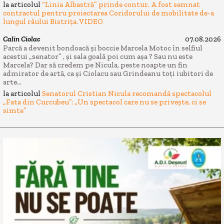
la articolul
“Linia Albastră” prinde contur. A fost semnat
contractul pentru proiectarea Coridorului de mobilitate de-a
lungul râului Bistrița. VIDEO
Calin Ciolac
07.08.2026
Parcă a devenit bondoacă și boccie Marcela Motoc în selfiul
acestui „senator” , și sala goală poi cum așa ? Sau nu este
Marcela? Dar să credem pe Nicula, peste noapte un fin
admirator de artă, ca și Ciolacu sau Grindeanu toți iubitori de
arte...
la articolul
Senatorul Cristian Nicula recomandă spectacolul
„Fata din Curcubeu”: „Un spectacol care nu se privește, ci se
simte”