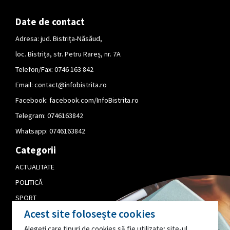
Date de contact
Adresa: jud. Bistrița-Năsăud,
loc. Bistrița, str. Petru Rareș, nr. 7A
Telefon/Fax: 0746 163 842
Email:
contact@infobistrita.ro
Facebook:
facebook.com/InfoBistrita.ro
Telegram:
0746163842
Whatsapp:
0746163842
Categorii
ACTUALITATE
POLITICĂ
SPORT
Acest site folosește cookies
CULTURĂ
Alegeți care tipuri de cookies să fie utilizate; site-ul
PUBLICITATE