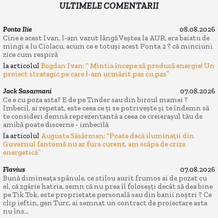
ULTIMELE COMENTARII
Ponta Ilie
08.08.2026
Cine e acest Ivan, l-am vazut lângă Veștea la AUR, era baiatu de
mingi a lu Ciolacu, acum ce e totuși acest Ponta 2 ? că minciuni
zice cum respiră
la articolul
Bogdan Ivan: “ Mintia începe să producă energie! Un
proiect strategic pe care l-am urmărit pas cu pas”
Jack Sasarmani
07.08.2026
Ce e cu poza asta? E de pe Tinder sau din biroul mamei ?
Imbecil, ai repetat, este ceea ce ți se potrivește și te îndemn să
te consideri demnă reprezentantă a ceea ce creierașul tău de
amibă poate discerne - imbecilă
la articolul
Augusta Săsărman: “Poate dacă iluminații din
Guvernul fantomă nu ar fura curent, am scăpa de criza
energetică”
Flavius
07.08.2026
Bună dimineața spânule, ce stilou aurit frumos ai de pozat cu
el, că zgârie hatria, semn că nu prea îl foloseșți decât să dea bine
pe Tik Tok, este proprietate personală sau din banii noștri ? Ce
clip ieftin, gen Turc, ai semnat un contract de proiectare asta
nu îns...