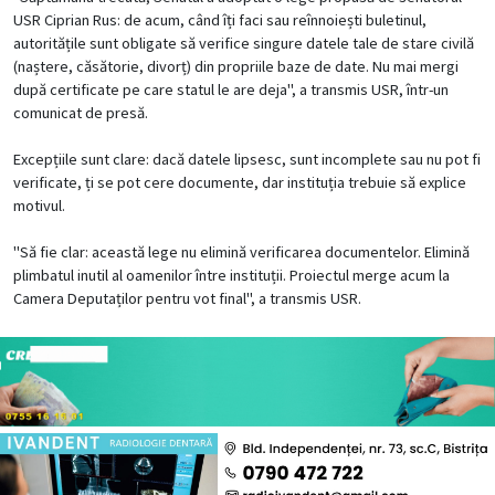
USR Ciprian Rus: de acum, când îți faci sau reînnoiești buletinul,
autoritățile sunt obligate să verifice singure datele tale de stare civilă
(naștere, căsătorie, divorț) din propriile baze de date. Nu mai mergi
după certificate pe care statul le are deja", a transmis USR, într-un
comunicat de presă.
Excepțiile sunt clare: dacă datele lipsesc, sunt incomplete sau nu pot fi
verificate, ți se pot cere documente, dar instituția trebuie să explice
motivul.
"Să fie clar: această lege nu elimină verificarea documentelor. Elimină
plimbatul inutil al oamenilor între instituții. Proiectul merge acum la
Camera Deputaților pentru vot final", a transmis USR.