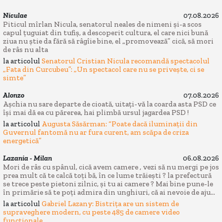
Niculae
07.08.2026
Piticul mîrlan Nicula, senatorul neales de nimeni și-a scos
capul țuguiat din tufiș, a descoperit cultura, el care nici bună
ziua nu știe da fără să râgîie bine, el „promovează” cică, să mori
de râs nu alta
la articolul
Senatorul Cristian Nicula recomandă spectacolul
„Fata din Curcubeu”: „Un spectacol care nu se privește, ci se
simte”
Alonzo
07.08.2026
Așchia nu sare departe de cioată, uitați-vă la coarda asta PSD ce
își mai dă ea cu părerea, hai plimbă ursul jagardea PSD !
la articolul
Augusta Săsărman: “Poate dacă iluminații din
Guvernul fantomă nu ar fura curent, am scăpa de criza
energetică”
Lazania - Milan
06.08.2026
Mori de râs cu spânul, cică avem camere , vezi să nu mergi pe jos
prea mult că te calcă toți bă, în ce lume trăiești ? la prefectură
se trece peste pietoni zilnic, și tu ai camere ? Mai bine pune-le
în primărie să te poți admira din unghiuri, că ai nevoie de aju...
la articolul
Gabriel Lazany: Bistrița are un sistem de
supraveghere modern, cu peste 485 de camere video
funcționale