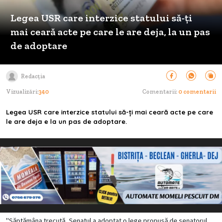
Legea USR care interzice statului să-ți
mai ceară acte pe care le are deja, la un pas
de adoptare
Redacția
Vizualizări:
340
Comentarii:
0 comentarii
Legea USR care interzice statului să-ți mai ceară acte pe care
le are deja e la un pas de adoptare.
"Săptămâna trecută, Senatul a adoptat o lege propusă de senatorul