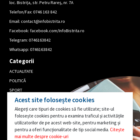
loc. Bistrița, str. Petru Rareș, nr. 7A
Telefon/Fax: 0746 163 842
Email:
contact@infobistrita.ro
Facebook:
facebook.com/InfoBistrita.ro
Telegram:
0746163842
Whatsapp:
0746163842
Categorii
ACTUALITATE
POLITICĂ
SPORT
Acest site folosește cookies
CULTURĂ
Alegeți care tipuri de cookies să fie utilizate; site-ul
PUBLICITATE
folosește cookies pentru a examina traficul și activitățile
EDITORIAL
utilizatorilor de pe acest web-site, pentru marketing și
pentru a oferi funcționalitate de tip social media.
Citește
AI O INFORMAȚIE
mai multe despre cookie-uri