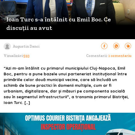
Ioan Turc s-a întâlnit cu Emil Boc. Ce
discuții au avut
Augustin Danci
Vizualizări:
593
Comentarii:
1 comentariu
“Azi m-am întâlnit cu primarul municipiului Cluj-Napoca, Emil
Boc, pentru a pune bazele unui parteneriat instituțional între
primăriile celor două municipii vecine, care să încludă un
schimb de bune practici în domenii multiple, cum ar fi
urbanism, digitalizare, dar și măsuri pe componenta socială
sau în segmentul infrastructurii”, a transmis primarul Bistriței,
Ioan Turc. […]