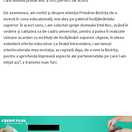
care domnul primar Boc a fost perfect de acord.
De asemenea, am vorbit și despre intenția Primăriei Bistrița de a
investi în zona educațională, mai ales pe palierul învățământului
superior. În acest sens, i-am solicitat sprijin domnului Emil Boc, având în
vedere și calitatea sa de cadru universitar, pentru a putea fi realizate
viitoare acorduri cu instituții de învățământ superior clujene, în ideea
extinderii ofertei educative. La finalul întrevederii, i-am lansat
interlocutorului meu invitația, acceptată deja, de a veni la Bistrița,
pentru a aprofunda împreună aspecte ale parteneriatului pe care l-am
inițiat azi”, a transmis Ioan Turc.