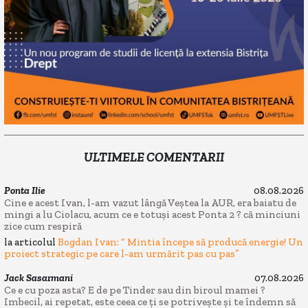
ULTIMELE COMENTARII
Ponta Ilie
08.08.2026
Cine e acest Ivan, l-am vazut lângă Veștea la AUR, era baiatu de
mingi a lu Ciolacu, acum ce e totuși acest Ponta 2 ? că minciuni
zice cum respiră
la articolul
Bogdan Ivan: “ Mintia începe să producă energie! Un
proiect strategic pe care l-am urmărit pas cu pas”
Jack Sasarmani
07.08.2026
Ce e cu poza asta? E de pe Tinder sau din biroul mamei ?
Imbecil, ai repetat, este ceea ce ți se potrivește și te îndemn să