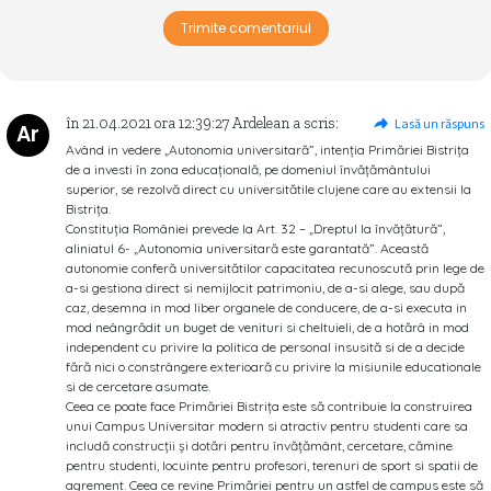
Trimite comentariul
în
21.04.2021
ora
12:39:27
Ardelean
a scris:
Lasă un răspuns
Ar
Având in vedere „Autonomia universitară”, intenția Primăriei Bistrița
de a investi în zona educațională, pe domeniul învățământului
superior, se rezolvă direct cu universitătile clujene care au extensii la
Bistrița.
Constituția României prevede la Art. 32 – „Dreptul la învăţătură”,
aliniatul 6- „Autonomia universitară este garantată”. Această
autonomie conferă universitătilor capacitatea recunoscută prin lege de
a-si gestiona direct si nemijlocit patrimoniu, de a-si alege, sau după
caz, desemna in mod liber organele de conducere, de a-si executa in
mod neângrădit un buget de venituri si cheltuieli, de a hotărâ in mod
independent cu privire la politica de personal insusită si de a decide
fără nici o constrângere exterioară cu privire la misiunile educationale
si de cercetare asumate.
Ceea ce poate face Primăriei Bistrița este să contribuie la construirea
unui Campus Universitar modern si atractiv pentru studenti care sa
includă construcții și dotări pentru învățământ, cercetare, cămine
pentru studenti, locuinte pentru profesori, terenuri de sport si spatii de
agrement. Ceea ce revine Primăriei pentru un astfel de campus este să