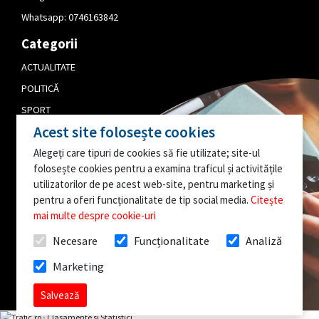
Whatsapp:
0746163842
Categorii
ACTUALITATE
POLITICĂ
SPORT
Acest site folosește cookies
CULTURĂ
Alegeți care tipuri de cookies să fie utilizate; site-ul
PUBLICITATE
folosește cookies pentru a examina traficul și activitățile
EDITORIAL
utilizatorilor de pe acest web-site, pentru marketing și
pentru a oferi funcționalitate de tip social media.
Citește
AI O INFORMAȚIE
mai multe despre cookie-uri
INTERESANTĂ?
Necesare
Funcționalitate
Analiză
SCRIE-NE!
Marketing
Toate drepturile rezervate @InfoBistrita.ro
Salvează