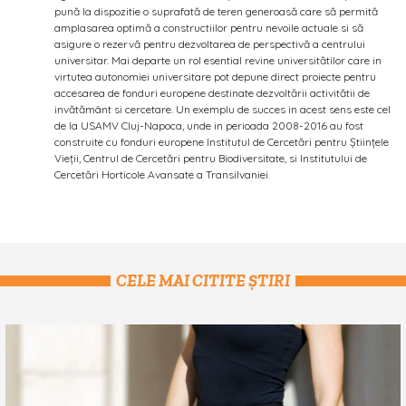
pună la dispozitie o suprafată de teren generoasă care să permită
amplasarea optimă a constructiilor pentru nevoile actuale si să
asigure o rezervă pentru dezvoltarea de perspectivă a centrului
universitar. Mai departe un rol esential revine universitătilor care in
virtutea autonomiei universitare pot depune direct proiecte pentru
accesarea de fonduri europene destinate dezvoltării activitătii de
invătământ si cercetare. Un exemplu de succes in acest sens este cel
de la USAMV Cluj-Napoca, unde in perioada 2008-2016 au fost
construite cu fonduri europene Institutul de Cercetări pentru Ştiinţele
Vieţii, Centrul de Cercetări pentru Biodiversitate, si Institutului de
Cercetări Horticole Avansate a Transilvaniei.
CELE MAI CITITE ȘTIRI