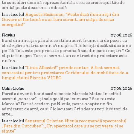
te consideri demnă reprezentantă a ceea ce creierașul tău de
amibă poate discerne - imbecilă
la articolul
Augusta Săsărman: “Poate dacă iluminații din
Guvernul fantomă nu ar fura curent, am scăpa de criza
energetică”
Flavius
07.08.2026
Bună dimineața spânule, ce stilou aurit frumos ai de pozat cu
el, că zgârie hatria, semn că nu prea îl foloseșți decât să dea bine
pe Tik Tok, este proprietate personală sau din banii noștri ? Ce
clip ieftin, gen Turc, ai semnat un contract de proiectare asta
nu îns...
la articolul
“Linia Albastră” prinde contur. A fost semnat
contractul pentru proiectarea Coridorului de mobilitate de-a
lungul râului Bistrița. VIDEO
Calin Ciolac
07.08.2026
Parcă a devenit bondoacă și boccie Marcela Motoc în selfiul
acestui „senator” , și sala goală poi cum așa ? Sau nu este
Marcela? Dar să credem pe Nicula, peste noapte un fin
admirator de artă, ca și Ciolacu sau Grindeanu toți iubitori de
arte...
la articolul
Senatorul Cristian Nicula recomandă spectacolul
„Fata din Curcubeu”: „Un spectacol care nu se privește, ci se
simte”