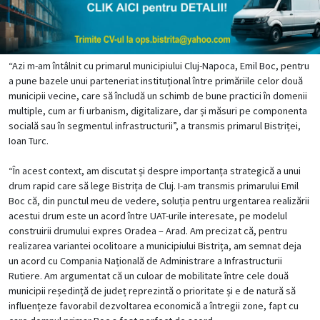
“Azi m-am întâlnit cu primarul municipiului Cluj-Napoca, Emil Boc, pentru
a pune bazele unui parteneriat instituțional între primăriile celor două
municipii vecine, care să încludă un schimb de bune practici în domenii
multiple, cum ar fi urbanism, digitalizare, dar și măsuri pe componenta
socială sau în segmentul infrastructurii”, a transmis primarul Bistriței,
Ioan Turc.
“În acest context, am discutat și despre importanța strategică a unui
drum rapid care să lege Bistrița de Cluj. I-am transmis primarului Emil
Boc că, din punctul meu de vedere, soluția pentru urgentarea realizării
acestui drum este un acord între UAT-urile interesate, pe modelul
construirii drumului expres Oradea – Arad. Am precizat că, pentru
realizarea variantei ocolitoare a municipiului Bistrița, am semnat deja
un acord cu Compania Națională de Administrare a Infrastructurii
Rutiere. Am argumentat că un culoar de mobilitate între cele două
municipii reședință de județ reprezintă o prioritate și e de natură să
influențeze favorabil dezvoltarea economică a întregii zone, fapt cu