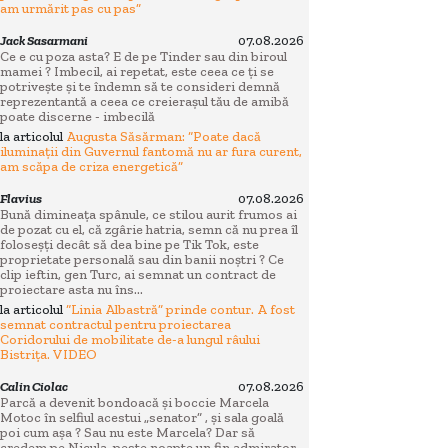
am urmărit pas cu pas”
Jack Sasarmani
07.08.2026
Ce e cu poza asta? E de pe Tinder sau din biroul
mamei ? Imbecil, ai repetat, este ceea ce ți se
potrivește și te îndemn să te consideri demnă
reprezentantă a ceea ce creierașul tău de amibă
poate discerne - imbecilă
la articolul
Augusta Săsărman: “Poate dacă
iluminații din Guvernul fantomă nu ar fura curent,
am scăpa de criza energetică”
Flavius
07.08.2026
Bună dimineața spânule, ce stilou aurit frumos ai
de pozat cu el, că zgârie hatria, semn că nu prea îl
foloseșți decât să dea bine pe Tik Tok, este
proprietate personală sau din banii noștri ? Ce
clip ieftin, gen Turc, ai semnat un contract de
proiectare asta nu îns...
la articolul
“Linia Albastră” prinde contur. A fost
semnat contractul pentru proiectarea
Coridorului de mobilitate de-a lungul râului
Bistrița. VIDEO
Calin Ciolac
07.08.2026
Parcă a devenit bondoacă și boccie Marcela
Motoc în selfiul acestui „senator” , și sala goală
poi cum așa ? Sau nu este Marcela? Dar să
credem pe Nicula, peste noapte un fin admirator