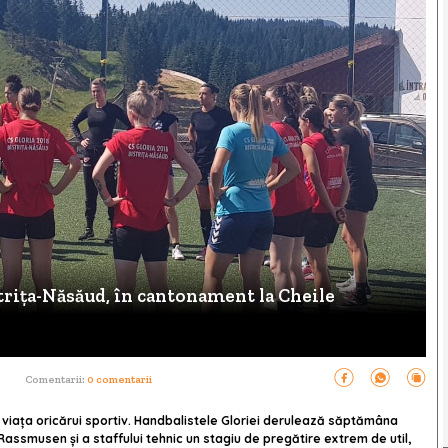
strița-Năsăud, în cantonament la Cheile
Comentarii:
0 comentarii
 viața oricărui sportiv. Handbalistele Gloriei derulează săptămâna
ssmusen și a staffului tehnic un stagiu de pregătire extrem de util,