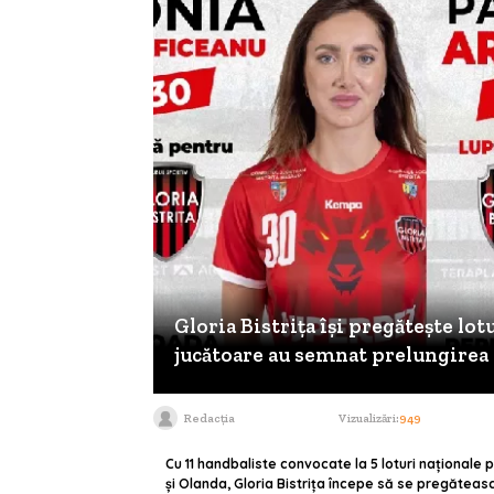
Gloria Bistrița își pregătește lo
jucătoare au semnat prelungirea
Redacția
Vizualizări:
949
Cu 11 handbaliste convocate la 5 loturi naționale
şi Olanda, Gloria Bistrița începe să se pregăteas