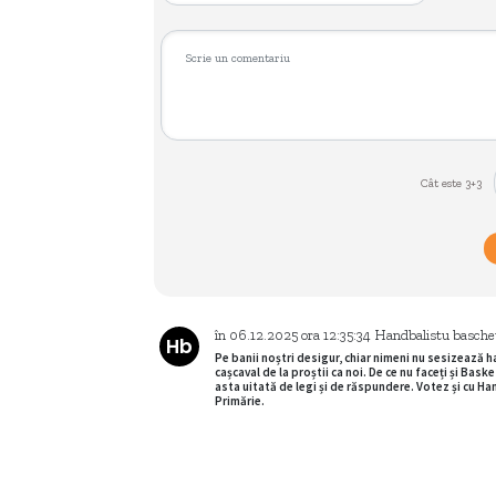
Cât este 3+3
în
06.12.2025
ora
12:35:34
Handbalistu basche
Hb
Pe banii noștri desigur, chiar nimeni nu sesizează ha
cașcaval de la proștii ca noi. De ce nu faceți și Bask
asta uitată de legi și de răspundere. Votez și cu Ha
Primărie.