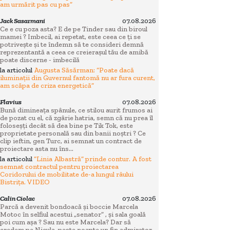
am urmărit pas cu pas”
Jack Sasarmani
07.08.2026
Ce e cu poza asta? E de pe Tinder sau din biroul
mamei ? Imbecil, ai repetat, este ceea ce ți se
potrivește și te îndemn să te consideri demnă
reprezentantă a ceea ce creierașul tău de amibă
poate discerne - imbecilă
la articolul
Augusta Săsărman: “Poate dacă
iluminații din Guvernul fantomă nu ar fura curent,
am scăpa de criza energetică”
Flavius
07.08.2026
Bună dimineața spânule, ce stilou aurit frumos ai
de pozat cu el, că zgârie hatria, semn că nu prea îl
foloseșți decât să dea bine pe Tik Tok, este
proprietate personală sau din banii noștri ? Ce
clip ieftin, gen Turc, ai semnat un contract de
proiectare asta nu îns...
la articolul
“Linia Albastră” prinde contur. A fost
semnat contractul pentru proiectarea
Coridorului de mobilitate de-a lungul râului
Bistrița. VIDEO
Calin Ciolac
07.08.2026
Parcă a devenit bondoacă și boccie Marcela
Motoc în selfiul acestui „senator” , și sala goală
poi cum așa ? Sau nu este Marcela? Dar să
credem pe Nicula, peste noapte un fin admirator