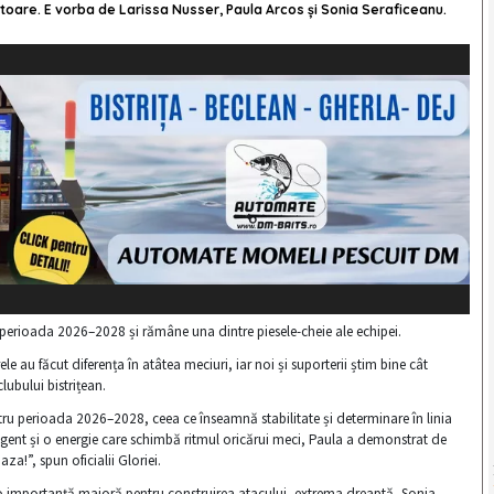
ucătoare. E vorba de Larissa Nusser, Paula Arcos și Sonia Seraficeanu.
u perioada 2026–2028 și rămâne una dintre piesele-cheie ale echipei.
le au făcut diferența în atâtea meciuri, iar noi și suporterii știm bine cât
clubului bistrițean.
tru perioada 2026–2028, ceea ce înseamnă stabilitate și determinare în linia
igent și o energie care schimbă ritmul oricărui meci, Paula a demonstrat de
za!”, spun oficialii Gloriei.
e-o importanță majoră pentru construirea atacului, extrema dreaptă, Sonia