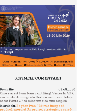
ULTIMELE COMENTARII
Ponta Ilie
08.08.2026
Cine e acest Ivan, l-am vazut lângă Veștea la AUR,
era baiatu de mingi a lu Ciolacu, acum ce e totuși
acest Ponta 2 ? că minciuni zice cum respiră
la articolul
Bogdan Ivan: “ Mintia începe să
producă energie! Un proiect strategic pe care l-