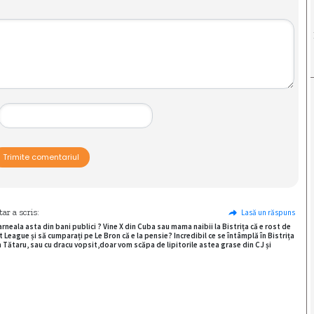
Trimite comentariul
tar
a scris:
Lasă un răspuns
rneala asta din bani publici ? Vine X din Cuba sau mama naibii la Bistrița că e rost de
et League și să cumparați pe Le Bron că e la pensie? Incredibil ce se întâmplă în Bistrița
n Tătaru, sau cu dracu vopsit,doar vom scăpa de lipitorile astea grase din CJ și