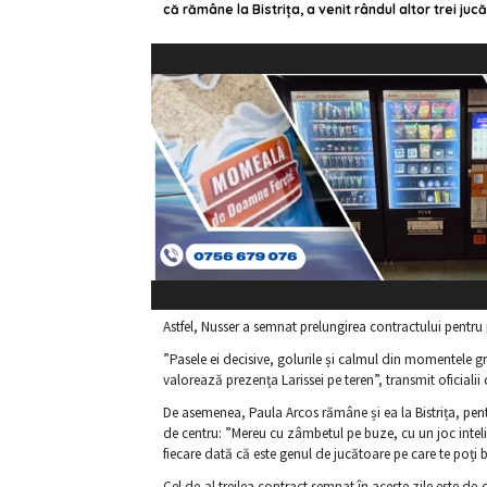
că rămâne la Bistrița, a venit rândul altor trei j
Astfel, Nusser a semnat prelungirea contractului pentr
”Pasele ei decisive, golurile și calmul din momentele gre
valorează prezența Larissei pe teren”, transmit oficialii 
De asemenea, Paula Arcos rămâne și ea la Bistrița, pen
de centru: ”Mereu cu zâmbetul pe buze, cu un joc intel
fiecare dată că este genul de jucătoare pe care te poți ba
Cel de-al treilea contract semnat în aceste zile este d