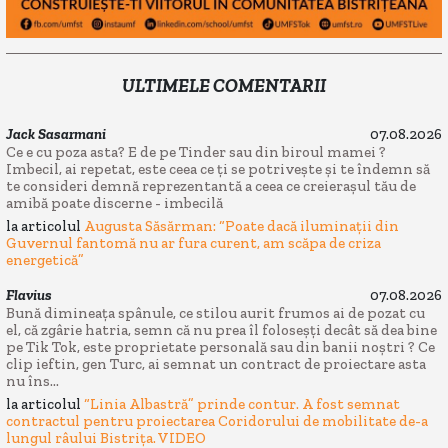
ULTIMELE COMENTARII
Jack Sasarmani
07.08.2026
Ce e cu poza asta? E de pe Tinder sau din biroul mamei ?
Imbecil, ai repetat, este ceea ce ți se potrivește și te îndemn să
te consideri demnă reprezentantă a ceea ce creierașul tău de
amibă poate discerne - imbecilă
la articolul
Augusta Săsărman: “Poate dacă iluminații din
Guvernul fantomă nu ar fura curent, am scăpa de criza
energetică”
Flavius
07.08.2026
Bună dimineața spânule, ce stilou aurit frumos ai de pozat cu
el, că zgârie hatria, semn că nu prea îl foloseșți decât să dea bine
pe Tik Tok, este proprietate personală sau din banii noștri ? Ce
clip ieftin, gen Turc, ai semnat un contract de proiectare asta
nu îns...
la articolul
“Linia Albastră” prinde contur. A fost semnat
contractul pentru proiectarea Coridorului de mobilitate de-a
lungul râului Bistrița. VIDEO