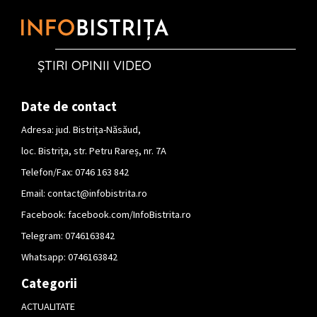
ȘTIRI OPINII VIDEO
Date de contact
Adresa: jud. Bistrița-Năsăud,
loc. Bistrița, str. Petru Rareș, nr. 7A
Telefon/Fax: 0746 163 842
Email:
contact@infobistrita.ro
Facebook:
facebook.com/InfoBistrita.ro
Telegram:
0746163842
Whatsapp:
0746163842
Categorii
ACTUALITATE