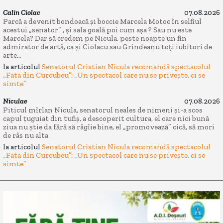
Calin Ciolac
07.08.2026
Parcă a devenit bondoacă și boccie Marcela Motoc în selfiul
acestui „senator” , și sala goală poi cum așa ? Sau nu este
Marcela? Dar să credem pe Nicula, peste noapte un fin
admirator de artă, ca și Ciolacu sau Grindeanu toți iubitori de
arte...
la articolul
Senatorul Cristian Nicula recomandă spectacolul
„Fata din Curcubeu”: „Un spectacol care nu se privește, ci se
simte”
Niculae
07.08.2026
Piticul mîrlan Nicula, senatorul neales de nimeni și-a scos
capul țuguiat din tufiș, a descoperit cultura, el care nici bună
ziua nu știe da fără să râgîie bine, el „promovează” cică, să mori
de râs nu alta
la articolul
Senatorul Cristian Nicula recomandă spectacolul
„Fata din Curcubeu”: „Un spectacol care nu se privește, ci se
simte”