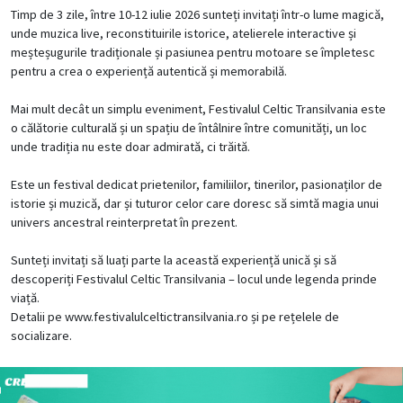
Timp de 3 zile, între 10-12 iulie 2026 sunteți invitați într-o lume magică,
unde muzica live, reconstituirile istorice, atelierele interactive și
meșteșugurile tradiționale și pasiunea pentru motoare se împletesc
pentru a crea o experiență autentică și memorabilă.
Mai mult decât un simplu eveniment, Festivalul Celtic Transilvania este
o călătorie culturală și un spațiu de întâlnire între comunități, un loc
unde tradiția nu este doar admirată, ci trăită.
Este un festival dedicat prietenilor, familiilor, tinerilor, pasionaților de
istorie și muzică, dar și tuturor celor care doresc să simtă magia unui
univers ancestral reinterpretat în prezent.
Sunteți invitați să luați parte la această experiență unică și să
descoperiți Festivalul Celtic Transilvania – locul unde legenda prinde
viață.
Detalii pe
www.festivalulceltictransilvania.ro
și pe rețelele de
socializare.