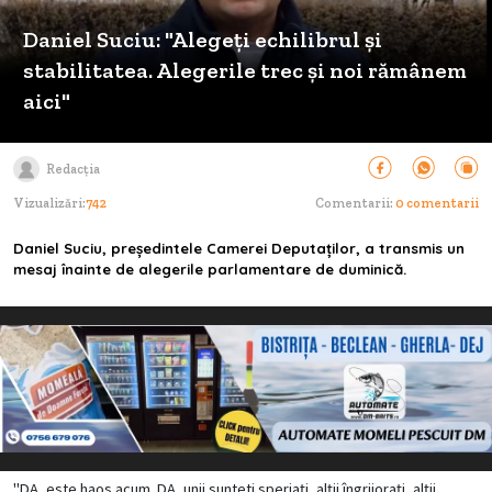
Daniel Suciu: "Alegeți echilibrul și
stabilitatea. Alegerile trec și noi rămânem
aici"
Redacția
Vizualizări:
742
Comentarii:
0 comentarii
Daniel Suciu, președintele Camerei Deputaților, a transmis un
mesaj înainte de alegerile parlamentare de duminică.
"DA, este haos acum. DA, unii sunteti speriați, alții îngrijorați, alții