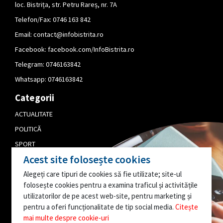
loc. Bistrița, str. Petru Rareș, nr. 7A
Telefon/Fax: 0746 163 842
Email:
contact@infobistrita.ro
Facebook:
facebook.com/InfoBistrita.ro
Telegram:
0746163842
Whatsapp:
0746163842
Categorii
ACTUALITATE
POLITICĂ
SPORT
Acest site folosește cookies
CULTURĂ
Alegeți care tipuri de cookies să fie utilizate; site-ul
PUBLICITATE
folosește cookies pentru a examina traficul și activitățile
EDITORIAL
utilizatorilor de pe acest web-site, pentru marketing și
pentru a oferi funcționalitate de tip social media.
Citește
AI O INFORMAȚIE
mai multe despre cookie-uri