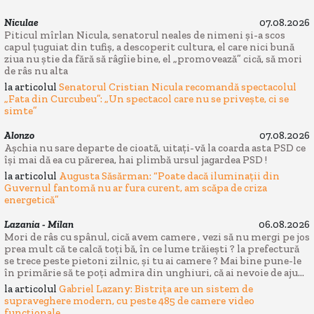
Niculae
07.08.2026
Piticul mîrlan Nicula, senatorul neales de nimeni și-a scos
capul țuguiat din tufiș, a descoperit cultura, el care nici bună
ziua nu știe da fără să râgîie bine, el „promovează” cică, să mori
de râs nu alta
la articolul
Senatorul Cristian Nicula recomandă spectacolul
„Fata din Curcubeu”: „Un spectacol care nu se privește, ci se
simte”
Alonzo
07.08.2026
Așchia nu sare departe de cioată, uitați-vă la coarda asta PSD ce
își mai dă ea cu părerea, hai plimbă ursul jagardea PSD !
la articolul
Augusta Săsărman: “Poate dacă iluminații din
Guvernul fantomă nu ar fura curent, am scăpa de criza
energetică”
Lazania - Milan
06.08.2026
Mori de râs cu spânul, cică avem camere , vezi să nu mergi pe jos
prea mult că te calcă toți bă, în ce lume trăiești ? la prefectură
se trece peste pietoni zilnic, și tu ai camere ? Mai bine pune-le
în primărie să te poți admira din unghiuri, că ai nevoie de aju...
la articolul
Gabriel Lazany: Bistrița are un sistem de
supraveghere modern, cu peste 485 de camere video
funcționale