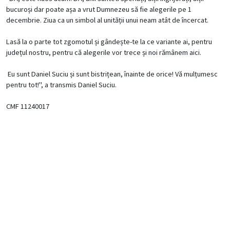
bucuroși dar poate așa a vrut Dumnezeu să fie alegerile pe 1
decembrie. Ziua ca un simbol al unității unui neam atât de încercat.
Lasă la o parte tot zgomotul și gândește-te la ce variante ai, pentru
județul nostru, pentru că alegerile vor trece și noi rămânem aici.
Eu sunt Daniel Suciu și sunt bistrițean, înainte de orice! Vă mulțumesc
pentru tot!", a transmis Daniel Suciu.
CMF 11240017