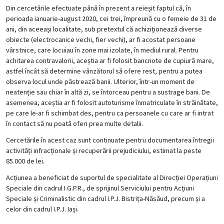
Din cercetările efectuate până în prezent a reieșit faptul că, în
perioada ianuarie-august 2020, cei trei, împreună cu o femeie de 31 de
ani, din aceeași localitate, sub pretextul că achiziționează diverse
obiecte (electrocanice vechi, fier vechi), ar fi acostat persoane
vârstnice, care locuiau în zone mai izolate, în mediul rural. Pentru
achitarea contravalorii, aceștia ar fi folosit bancnote de cupiură mare,
astfel încât să determine vânzătorul să ofere rest, pentru a putea
observa locul unde păstrează banii. Ulterior, într-un moment de
neatenție sau chiar în altă zi, se întorceau pentru a sustrage bani. De
asemenea, aceștia ar fi folosit autoturisme înmatriculate în străinătate,
pe care le-ar fi schimbat des, pentru ca persoanele cu care ar fi intrat
în contact să nu poată oferi prea multe detalii.
Cercetările în acest caz sunt continuate pentru documentarea întregii
activități infracționale și recuperării prejudiciului, estimat la peste
85.000 de lei.
Acțiunea a beneficiat de suportul de specialitate al Direcției Operațiuni
Speciale din cadrul I.G.P.R., de sprijinul Serviciului pentru Acțiuni
Speciale și Criminalistic din cadrul I.P.J. Bistrița-Năsăud, precum și a
celor din cadrul I.P.J. Iași.