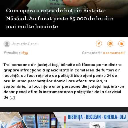
Cum opera o rețea de hoți în Bistrița-
Năsăud. Au furat peste 85.000 de lei din
mai multe locuințe
Augustin Danci
Vizualizări:
639
Comentarii:
0 comentarii
Trei persoane din județul Iași, bănuite că făceau parte dintr-o
grupare infracțională specializată în comiterea de furturi din
locuință, au fost reținute de polițiștii bistrețeni pentru 24 de
ore. În urma perchezițiilor domiciliare efectuate ieri, 11
septembrie, la locuințele unor persoane din județul Iași, într-un
dosar penal aflat în instrumentarea polițiștilor de la Serviciul
de […]