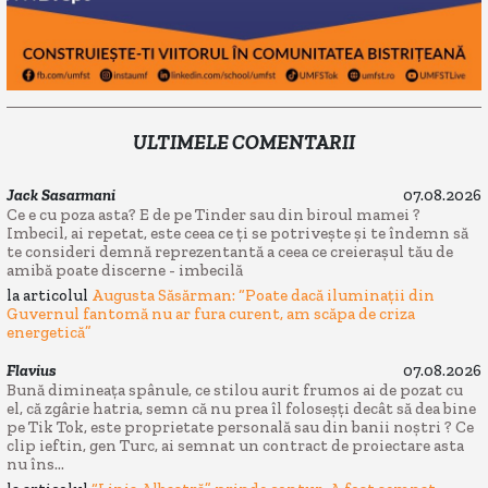
ULTIMELE COMENTARII
Jack Sasarmani
07.08.2026
Ce e cu poza asta? E de pe Tinder sau din biroul mamei ?
Imbecil, ai repetat, este ceea ce ți se potrivește și te îndemn să
te consideri demnă reprezentantă a ceea ce creierașul tău de
amibă poate discerne - imbecilă
la articolul
Augusta Săsărman: “Poate dacă iluminații din
Guvernul fantomă nu ar fura curent, am scăpa de criza
energetică”
Flavius
07.08.2026
Bună dimineața spânule, ce stilou aurit frumos ai de pozat cu
el, că zgârie hatria, semn că nu prea îl foloseșți decât să dea bine
pe Tik Tok, este proprietate personală sau din banii noștri ? Ce
clip ieftin, gen Turc, ai semnat un contract de proiectare asta
nu îns...