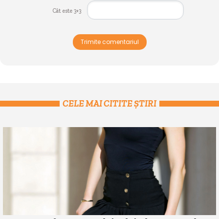
Cât este 3+3
Trimite comentariul
CELE MAI CITITE ȘTIRI