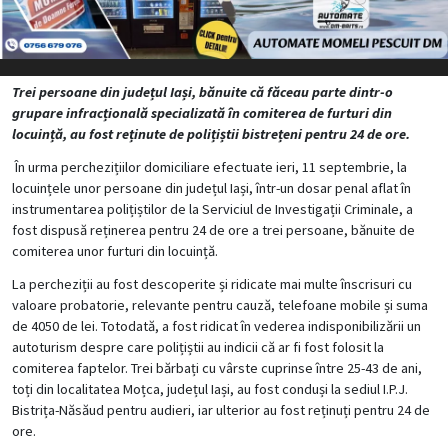
Trei persoane din județul Iași, bănuite că făceau parte dintr-o
grupare infracțională specializată în comiterea de furturi din
locuință, au fost reținute de polițiștii bistrețeni pentru 24 de ore.
În urma perchezițiilor domiciliare efectuate ieri, 11 septembrie, la
locuințele unor persoane din județul Iași, într-un dosar penal aflat în
instrumentarea polițiștilor de la Serviciul de Investigații Criminale, a
fost dispusă reținerea pentru 24 de ore a trei persoane, bănuite de
comiterea unor furturi din locuință.
La percheziții au fost descoperite și ridicate mai multe înscrisuri cu
valoare probatorie, relevante pentru cauză, telefoane mobile și suma
de 4050 de lei. Totodată, a fost ridicat în vederea indisponibilizării un
autoturism despre care polițiștii au indicii că ar fi fost folosit la
comiterea faptelor. Trei bărbați cu vârste cuprinse între 25-43 de ani,
toți din localitatea Moțca, județul Iași, au fost conduși la sediul I.P.J.
Bistrița-Năsăud pentru audieri, iar ulterior au fost reținuți pentru 24 de
ore.