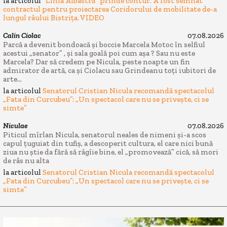
la articolul
“Linia Albastră” prinde contur. A fost semnat
contractul pentru proiectarea Coridorului de mobilitate de-a
lungul râului Bistrița. VIDEO
Calin Ciolac
07.08.2026
Parcă a devenit bondoacă și boccie Marcela Motoc în selfiul
acestui „senator” , și sala goală poi cum așa ? Sau nu este
Marcela? Dar să credem pe Nicula, peste noapte un fin
admirator de artă, ca și Ciolacu sau Grindeanu toți iubitori de
arte...
la articolul
Senatorul Cristian Nicula recomandă spectacolul
„Fata din Curcubeu”: „Un spectacol care nu se privește, ci se
simte”
Niculae
07.08.2026
Piticul mîrlan Nicula, senatorul neales de nimeni și-a scos
capul țuguiat din tufiș, a descoperit cultura, el care nici bună
ziua nu știe da fără să râgîie bine, el „promovează” cică, să mori
de râs nu alta
la articolul
Senatorul Cristian Nicula recomandă spectacolul
„Fata din Curcubeu”: „Un spectacol care nu se privește, ci se
simte”