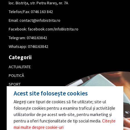
loc. Bistrița, str. Petru Rareș, nr. 7A
Telefon/Fax: 0746 163 842
Email:
contact@infobistrita.ro
Facebook:
facebook.com/InfoBistrita.ro
Telegram:
0746163842
Whatsapp:
0746163842
Categorii
ACTUALITATE
POLITICĂ
SPORT
Acest site folosește cookies
CULTURĂ
Alegeți care tipuri de cookies să fie utilizate; site-ul
PUBLICITATE
folosește cookies pentru a examina traficul și activitățile
EDITORIAL
utilizatorilor de pe acest web-site, pentru marketing și
pentru a oferi funcționalitate de tip social media.
Citește
AI O INFORMAȚIE
mai multe despre cookie-uri