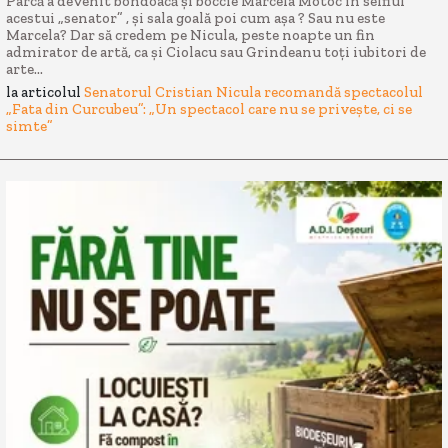
Parcă a devenit bondoacă și boccie Marcela Motoc în selfiul
acestui „senator” , și sala goală poi cum așa ? Sau nu este
Marcela? Dar să credem pe Nicula, peste noapte un fin
admirator de artă, ca și Ciolacu sau Grindeanu toți iubitori de
arte...
la articolul
Senatorul Cristian Nicula recomandă spectacolul
„Fata din Curcubeu”: „Un spectacol care nu se privește, ci se
simte”