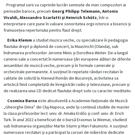
Programul serii va cuprinde lucrări semnate de mari compozitori ai
perioadei baroce, precum
Georg Philipp Telemann, Antonio
Vivaldi, Alessandro Scarlatti și Heinrich Schütz
, într-o
interpretare care pune în valoare sonoritatea orgii istorice a bisericii și
frumusețea repertoriului pentru flaut drept.
Erika Klemm
a studiat muzica veche, cu specializare în pedagogia
flautului drept și diplomă de concert, la Maastricht (Olanda), sub
îndrumarea profesorilor Jerome Minis și Dorothea Winter. De-a lungul
carierei sale a concertat în numeroase țări europene alături de diferite
ansambluri de muzică veche, precum și în formule camerale și
orchestrale permanente. A susținut în repetate rânduri recitaluri în
calitate de solistă la Ateneul Român din București, activitatea sa
artistică fiind completată de înregistrări radio și televiziune, precum și
de realizarea unui CD dedicat flautului drept solo cu caracter meditativ.
Cosmina Barna
este absolventă a Academiei Naționale de Muzică
„Gheorghe Dima” din Cluj-Napoca, unde își continuă studiile de master
la clasa profesorilor lect. univ. dr. Amalia Erdős și conf. univ. dr. Erich
Türk. În anul 2022 a beneficiat de o bursă Erasmus la Weimar, studiind
sub îndrumarea organiștilor Martin Sturm și Mari Fukumoto. A susținut
numeroase recitaluri și a participat la cursuri de măiestrie dedicate