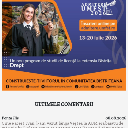
ULTIMELE COMENTARII
Ponta Ilie
08.08.2026
Cine e acest Ivan, l-am vazut lângă Veștea la AUR, era baiatu de
mingi a lu Ciolacu, acum ce e totuși acest Ponta 2 ? că minciuni