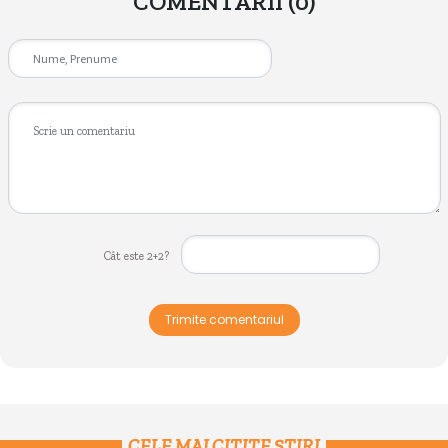
COMENTARII
(0)
Cât este 2+2?
Trimite comentariul
CELE MAI CITITE ȘTIRI