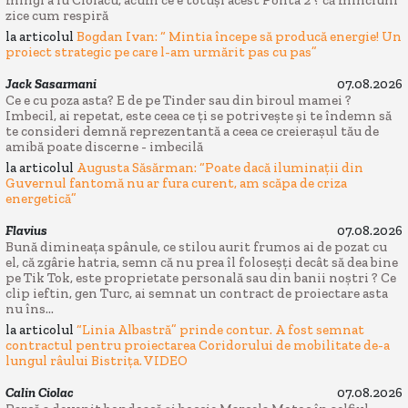
zice cum respiră
la articolul
Bogdan Ivan: “ Mintia începe să producă energie! Un
proiect strategic pe care l-am urmărit pas cu pas”
Jack Sasarmani
07.08.2026
Ce e cu poza asta? E de pe Tinder sau din biroul mamei ?
Imbecil, ai repetat, este ceea ce ți se potrivește și te îndemn să
te consideri demnă reprezentantă a ceea ce creierașul tău de
amibă poate discerne - imbecilă
la articolul
Augusta Săsărman: “Poate dacă iluminații din
Guvernul fantomă nu ar fura curent, am scăpa de criza
energetică”
Flavius
07.08.2026
Bună dimineața spânule, ce stilou aurit frumos ai de pozat cu
el, că zgârie hatria, semn că nu prea îl foloseșți decât să dea bine
pe Tik Tok, este proprietate personală sau din banii noștri ? Ce
clip ieftin, gen Turc, ai semnat un contract de proiectare asta
nu îns...
la articolul
“Linia Albastră” prinde contur. A fost semnat
contractul pentru proiectarea Coridorului de mobilitate de-a
lungul râului Bistrița. VIDEO
Calin Ciolac
07.08.2026