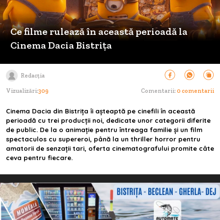
Ce filme rulează în această perioadă la
Cinema Dacia Bistrița
Redacția
Vizualizări:
309
Comentarii:
0 comentarii
Cinema Dacia din Bistrița îi așteaptă pe cinefili în această
perioadă cu trei producții noi, dedicate unor categorii diferite
de public. De la o animație pentru întreaga familie și un film
spectaculos cu supereroi, până la un thriller horror pentru
amatorii de senzații tari, oferta cinematografului promite câte
ceva pentru fiecare.