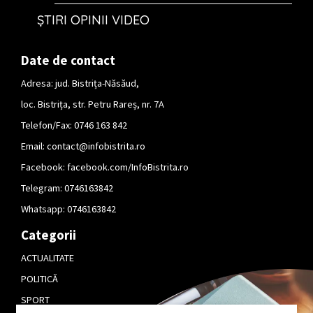
ȘTIRI OPINII VIDEO
Date de contact
Adresa: jud. Bistrița-Năsăud,
loc. Bistrița, str. Petru Rareș, nr. 7A
Telefon/Fax: 0746 163 842
Email:
contact@infobistrita.ro
Facebook:
facebook.com/InfoBistrita.ro
Telegram:
0746163842
Whatsapp:
0746163842
Categorii
ACTUALITATE
POLITICĂ
SPORT