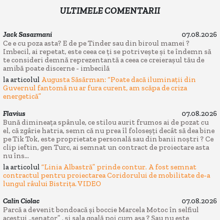
ULTIMELE COMENTARII
Jack Sasarmani
07.08.2026
Ce e cu poza asta? E de pe Tinder sau din biroul mamei ?
Imbecil, ai repetat, este ceea ce ți se potrivește și te îndemn să
te consideri demnă reprezentantă a ceea ce creierașul tău de
amibă poate discerne - imbecilă
la articolul
Augusta Săsărman: “Poate dacă iluminații din
Guvernul fantomă nu ar fura curent, am scăpa de criza
energetică”
Flavius
07.08.2026
Bună dimineața spânule, ce stilou aurit frumos ai de pozat cu
el, că zgârie hatria, semn că nu prea îl foloseșți decât să dea bine
pe Tik Tok, este proprietate personală sau din banii noștri ? Ce
clip ieftin, gen Turc, ai semnat un contract de proiectare asta
nu îns...
la articolul
“Linia Albastră” prinde contur. A fost semnat
contractul pentru proiectarea Coridorului de mobilitate de-a
lungul râului Bistrița. VIDEO
Calin Ciolac
07.08.2026
Parcă a devenit bondoacă și boccie Marcela Motoc în selfiul
acestui „senator” , și sala goală poi cum așa ? Sau nu este