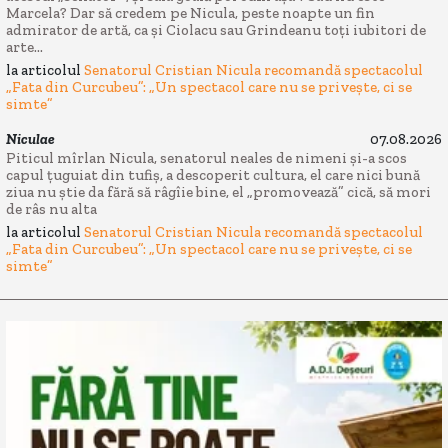
Marcela? Dar să credem pe Nicula, peste noapte un fin
admirator de artă, ca și Ciolacu sau Grindeanu toți iubitori de
arte...
la articolul
Senatorul Cristian Nicula recomandă spectacolul
„Fata din Curcubeu”: „Un spectacol care nu se privește, ci se
simte”
Niculae
07.08.2026
Piticul mîrlan Nicula, senatorul neales de nimeni și-a scos
capul țuguiat din tufiș, a descoperit cultura, el care nici bună
ziua nu știe da fără să râgîie bine, el „promovează” cică, să mori
de râs nu alta
la articolul
Senatorul Cristian Nicula recomandă spectacolul
„Fata din Curcubeu”: „Un spectacol care nu se privește, ci se
simte”