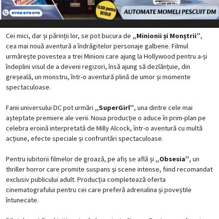
Cei mici, dar și părinții lor, se pot bucura de
„Minionii și Monștrii”
,
cea mai nouă aventură a îndrăgitelor personaje galbene. Filmul
urmărește povestea a trei Minioni care ajung la Hollywood pentru a-și
îndeplini visul de a deveni regizori, însă ajung să dezlănțuie, din
greșeală, un monstru, într-o aventură plină de umor și momente
spectaculoase.
Fanii universului DC pot urmări
„SuperGirl”
, una dintre cele mai
așteptate premiere ale verii. Noua producție o aduce în prim-plan pe
celebra eroină interpretată de Milly Alcock, într-o aventură cu multă
acțiune, efecte speciale și confruntări spectaculoase.
Pentru iubitorii filmelor de groază, pe afiș se află și
„Obsesia”
, un
thriller horror care promite suspans și scene intense, fiind recomandat
exclusiv publicului adult. Producția completează oferta
cinematografului pentru cei care preferă adrenalina și poveștile
întunecate.