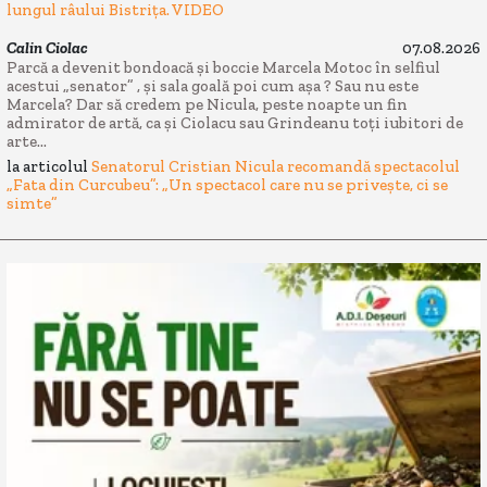
lungul râului Bistrița. VIDEO
Calin Ciolac
07.08.2026
Parcă a devenit bondoacă și boccie Marcela Motoc în selfiul
acestui „senator” , și sala goală poi cum așa ? Sau nu este
Marcela? Dar să credem pe Nicula, peste noapte un fin
admirator de artă, ca și Ciolacu sau Grindeanu toți iubitori de
arte...
la articolul
Senatorul Cristian Nicula recomandă spectacolul
„Fata din Curcubeu”: „Un spectacol care nu se privește, ci se
simte”