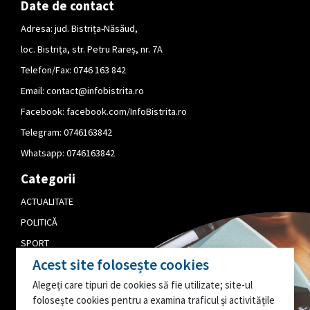
Date de contact
Adresa: jud. Bistrița-Năsăud,
loc. Bistrița, str. Petru Rareș, nr. 7A
Telefon/Fax: 0746 163 842
Email:
contact@infobistrita.ro
Facebook:
facebook.com/InfoBistrita.ro
Telegram:
0746163842
Whatsapp:
0746163842
Categorii
ACTUALITATE
POLITICĂ
SPORT
Acest site folosește cookies
CULTURĂ
Alegeți care tipuri de cookies să fie utilizate; site-ul
PUBLICITATE
folosește cookies pentru a examina traficul și activitățile
EDITORIAL