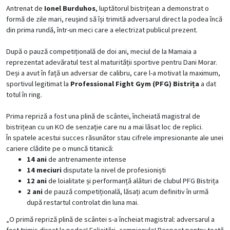
Antrenat de
Ionel Burduhos
, luptătorul bistrițean a demonstrat o
formă de zile mari, reușind să își trimită adversarul direct la podea încă
din prima rundă, într-un meci care a electrizat publicul prezent.
După o pauză competițională de doi ani, meciul de la Mamaia a
reprezentat adevăratul test al maturității sportive pentru Dani Morar.
Deși a avut în față un adversar de calibru, care l-a motivat la maximum,
sportivul legitimat la
Professional Fight Gym (PFG) Bistrița
a dat
totul în ring.
Prima repriză a fost una plină de scântei, încheiată magistral de
bistrițean cu un KO de senzație care nu a mai lăsat loc de replici.
În spatele acestui succes răsunător stau cifrele impresionante ale unei
cariere clădite pe o muncă titanică:
14 ani
de antrenamente intense
14 meciuri
disputate la nivel de profesioniști
12 ani
de loialitate și performanță alături de clubul PFG Bistrița
2 ani
de pauză competițională, lăsați acum definitiv în urmă
după restartul controlat din luna mai.
„O primă repriză plină de scântei s-a încheiat magistral: adversarul a
fost trimis direct la podea! Felicitări, campionule! Respect pentru toată