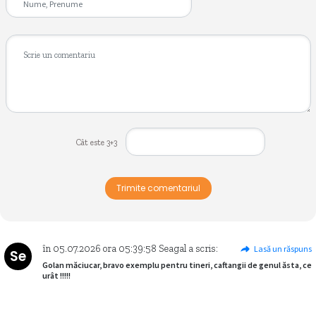
Cât este 3+3
Trimite comentariul
în
05.07.2026
ora
05:39:58
Seagal
a scris:
Lasă un răspuns
Se
Golan măciucar, bravo exemplu pentru tineri, caftangii de genul ăsta, ce
urât !!!!!