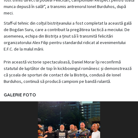
munca depusă în sală!”, a transmis antrenorul Ionel Burduhos, după
meci.
Staff-ul tehnic din colțul bistrițeanului a fost completat la această gală
de Bogdan Suru, care a contribuit la pregătirea tactică a meciului. De
asemenea, echipa din Bistrița a ținut să îi transmită felicitări
organizatorului Alex Filip pentru standardul ridicat al evenimentului
E.F.C. de la malul mării.
Prin această victorie spectaculoasă, Daniel Morar își reconfirmă
statutul de luptător de top în kickboxingul românesc și demonstrează
că școala de sporturi de contact de la Bistrița, condusă de Ionel
Burduhos, continuă să producă campioni pe bandă rulantă.
GALERIE FOTO