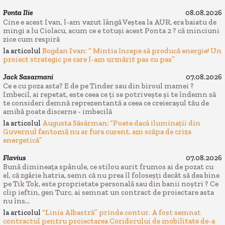
Ponta Ilie
08.08.2026
Cine e acest Ivan, l-am vazut lângă Veștea la AUR, era baiatu de
mingi a lu Ciolacu, acum ce e totuși acest Ponta 2 ? că minciuni
zice cum respiră
la articolul
Bogdan Ivan: “ Mintia începe să producă energie! Un
proiect strategic pe care l-am urmărit pas cu pas”
Jack Sasarmani
07.08.2026
Ce e cu poza asta? E de pe Tinder sau din biroul mamei ?
Imbecil, ai repetat, este ceea ce ți se potrivește și te îndemn să
te consideri demnă reprezentantă a ceea ce creierașul tău de
amibă poate discerne - imbecilă
la articolul
Augusta Săsărman: “Poate dacă iluminații din
Guvernul fantomă nu ar fura curent, am scăpa de criza
energetică”
Flavius
07.08.2026
Bună dimineața spânule, ce stilou aurit frumos ai de pozat cu
el, că zgârie hatria, semn că nu prea îl foloseșți decât să dea bine
pe Tik Tok, este proprietate personală sau din banii noștri ? Ce
clip ieftin, gen Turc, ai semnat un contract de proiectare asta
nu îns...
la articolul
“Linia Albastră” prinde contur. A fost semnat
contractul pentru proiectarea Coridorului de mobilitate de-a