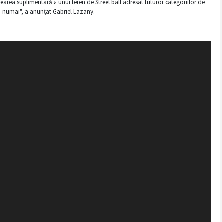
earea suplimentară a unui teren de Street ball adresat tuturor categoriilor de
nu numai", a anunţat Gabriel Lazany.