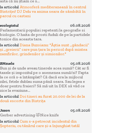
asta că nu știam ce s...
la articolul
Atmosferă mediteraneană în centrul
Bistriței! DJ Delu va anima seara de sâmbătă în
parcul cu castani
ecologistul
06.08.2026
Parlamentarii populisi repetenti la geografie si
biologie. O haita de prosti fuduli de pe la partidele
toxice din aceasta tara.
la articolul
Diana Buzoianu: "Ăștia sunt ,,gândacii”
și ,,greierii” care pun țara în pericol după mintea
zamfirilor, grindenilor și simionilor."
BNzuela
05.08.2026
Bun și de unde aveau tinerele acea sumă? Cât ar fi
taxele și impozitul pe o asemenea sumă/zi? Fapta
la ce oră s-a întâmplat? Că dacă era la mijlocul
zilei, fetele dublau suma până seara. Sau legea e
doar pentru fraieri? Să mă uit în DEX să văd ce
zice la evaziune...
la articolul
Doi tineri au furat 20.000 de lei de la
două escorte din Bistrița
Jason
05.08.2026
Gerber advertising 🤣Nice knife
la articolul
Cum s-a petrecut incidentul din
Şopteriu, cu tânărul care şi-a înjunghiat tatăl