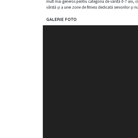
mult mai generos pentru categoria de vârstă 0-7 ani, cr
vârstă și a unei zone de fitness dedicată seniorilor și 
GALERIE FOTO