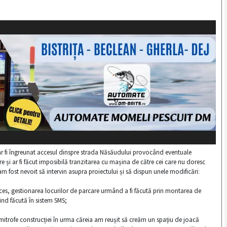
ar fi îngreunat accesul dinspre strada Năsăudului provocând eventuale
are și ar fi făcut imposibilă tranzitarea cu mașina de către cei care nu doresc
am fost nevoit să intervin asupra proiectului și să dispun unele modificări:
cces, gestionarea locurilor de parcare urmând a fi făcută prin montarea de
iind făcută în sistem SMS;
limitrofe construcției în urma căreia am reușit să creăm un spațiu de joacă