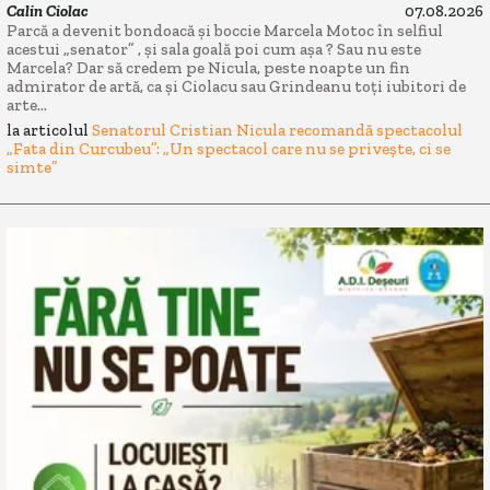
Calin Ciolac
07.08.2026
Parcă a devenit bondoacă și boccie Marcela Motoc în selfiul
acestui „senator” , și sala goală poi cum așa ? Sau nu este
Marcela? Dar să credem pe Nicula, peste noapte un fin
admirator de artă, ca și Ciolacu sau Grindeanu toți iubitori de
arte...
la articolul
Senatorul Cristian Nicula recomandă spectacolul
„Fata din Curcubeu”: „Un spectacol care nu se privește, ci se
simte”