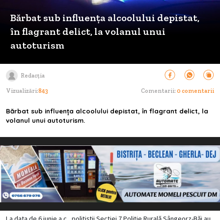
Bărbat sub influența alcoolului depistat,
în flagrant delict, la volanul unui
autoturism
Redacția
Vizualizări:
843
Comentarii:
0 comentarii
Bărbat sub influența alcoolului depistat, în flagrant delict, la
volanul unui autoturism.
La data de 6 iunie a.c., polițiștii Secției 7 Poliție Rurală Sângeorz-Băi au