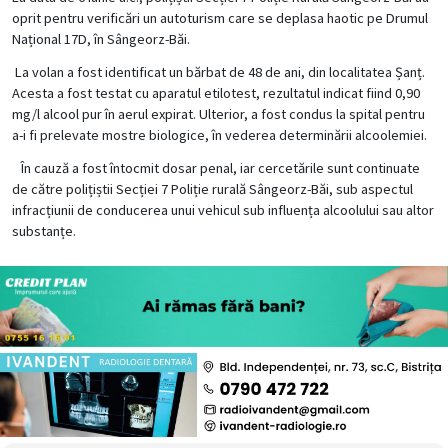
oprit pentru verificări un autoturism care se deplasa haotic pe Drumul
Național 17D, în Sângeorz-Băi.
La volan a fost identificat un bărbat de 48 de ani, din localitatea Șanț.
Acesta a fost testat cu aparatul etilotest, rezultatul indicat fiind 0,90
mg/l alcool pur în aerul expirat. Ulterior, a fost condus la spital pentru
a-i fi prelevate mostre biologice, în vederea determinării alcoolemiei.
În cauză a fost întocmit dosar penal, iar cercetările sunt continuate
de către polițiștii Secției 7 Poliție rurală Sângeorz-Băi, sub aspectul
infracțiunii de conducerea unui vehicul sub influența alcoolului sau altor
substanțe.