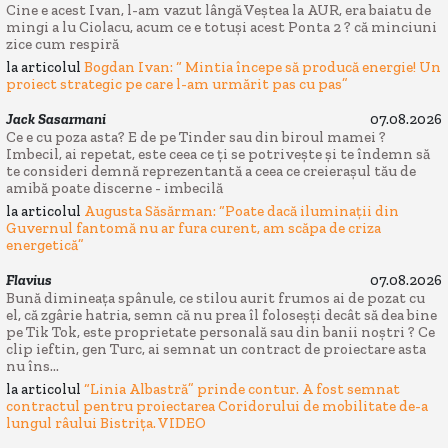
Cine e acest Ivan, l-am vazut lângă Veștea la AUR, era baiatu de
mingi a lu Ciolacu, acum ce e totuși acest Ponta 2 ? că minciuni
zice cum respiră
la articolul
Bogdan Ivan: “ Mintia începe să producă energie! Un
proiect strategic pe care l-am urmărit pas cu pas”
Jack Sasarmani
07.08.2026
Ce e cu poza asta? E de pe Tinder sau din biroul mamei ?
Imbecil, ai repetat, este ceea ce ți se potrivește și te îndemn să
te consideri demnă reprezentantă a ceea ce creierașul tău de
amibă poate discerne - imbecilă
la articolul
Augusta Săsărman: “Poate dacă iluminații din
Guvernul fantomă nu ar fura curent, am scăpa de criza
energetică”
Flavius
07.08.2026
Bună dimineața spânule, ce stilou aurit frumos ai de pozat cu
el, că zgârie hatria, semn că nu prea îl foloseșți decât să dea bine
pe Tik Tok, este proprietate personală sau din banii noștri ? Ce
clip ieftin, gen Turc, ai semnat un contract de proiectare asta
nu îns...
la articolul
“Linia Albastră” prinde contur. A fost semnat
contractul pentru proiectarea Coridorului de mobilitate de-a
lungul râului Bistrița. VIDEO