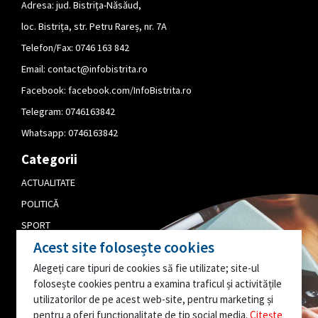
Adresa: jud. Bistrița-Năsăud,
loc. Bistrița, str. Petru Rareș, nr. 7A
Telefon/Fax: 0746 163 842
Email:
contact@infobistrita.ro
Facebook:
facebook.com/InfoBistrita.ro
Telegram:
0746163842
Whatsapp:
0746163842
Categorii
ACTUALITATE
POLITICĂ
SPORT
Acest site folosește cookies
CULTURĂ
Alegeți care tipuri de cookies să fie utilizate; site-ul
PUBLICITATE
folosește cookies pentru a examina traficul și activitățile
EDITORIAL
utilizatorilor de pe acest web-site, pentru marketing și
pentru a oferi funcționalitate de tip social media.
Citește