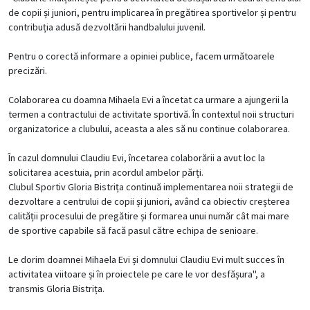
de copii și juniori, pentru implicarea în pregătirea sportivelor și pentru
contribuția adusă dezvoltării handbalului juvenil.
Pentru o corectă informare a opiniei publice, facem următoarele
precizări.
Colaborarea cu doamna Mihaela Evi a încetat ca urmare a ajungerii la
termen a contractului de activitate sportivă. În contextul noii structuri
organizatorice a clubului, aceasta a ales să nu continue colaborarea.
În cazul domnului Claudiu Evi, încetarea colaborării a avut loc la
solicitarea acestuia, prin acordul ambelor părți.
Clubul Sportiv Gloria Bistrița continuă implementarea noii strategii de
dezvoltare a centrului de copii și juniori, având ca obiectiv creșterea
calității procesului de pregătire și formarea unui număr cât mai mare
de sportive capabile să facă pasul către echipa de senioare.
Le dorim doamnei Mihaela Evi și domnului Claudiu Evi mult succes în
activitatea viitoare și în proiectele pe care le vor desfășura", a
transmis Gloria Bistrița.