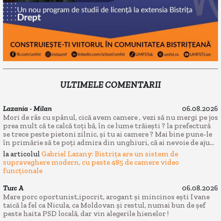
ULTIMELE COMENTARII
Lazania - Milan
06.08.2026
Mori de râs cu spânul, cică avem camere , vezi să nu mergi pe jos
prea mult că te calcă toți bă, în ce lume trăiești ? la prefectură
se trece peste pietoni zilnic, și tu ai camere ? Mai bine pune-le
în primărie să te poți admira din unghiuri, că ai nevoie de aju...
la articolul
Gabriel Lazany: Bistrița are un sistem de
supraveghere modern, cu peste 485 de camere video
funcționale
Turc A
06.08.2026
Mare porc oportunist,ipocrit, arogant și mincinos ești Ivane
taică la fel ca Nicula, ca Moldovan și restul, numai bun de șef
peste haita PSD locală, dar vin alegerile hienelor !