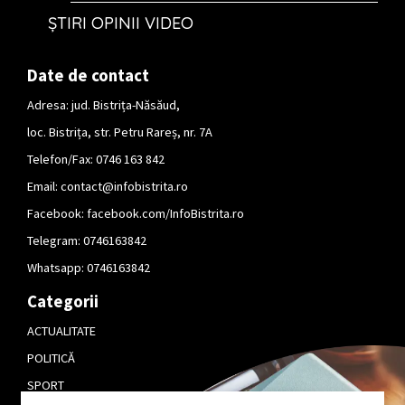
ȘTIRI OPINII VIDEO
Date de contact
Adresa: jud. Bistrița-Năsăud,
loc. Bistrița, str. Petru Rareș, nr. 7A
Telefon/Fax: 0746 163 842
Email:
contact@infobistrita.ro
Facebook:
facebook.com/InfoBistrita.ro
Telegram:
0746163842
Whatsapp:
0746163842
Categorii
ACTUALITATE
POLITICĂ
SPORT