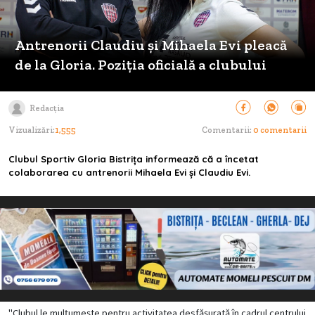
Antrenorii Claudiu și Mihaela Evi pleacă
de la Gloria. Poziția oficială a clubului
Redacția
Vizualizări:
1,555
Comentarii:
0 comentarii
Clubul Sportiv Gloria Bistrița informează că a încetat
colaborarea cu antrenorii Mihaela Evi și Claudiu Evi.
"Clubul le mulțumește pentru activitatea desfășurată în cadrul centrului