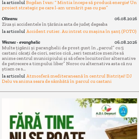
la articolul
Bogdan Ivan: “ Mintia începe să producă energie! Un
proiect strategic pe care l-am urmărit pas cu pas”
Olteanu
06.08.2026
Ziua și accidentele în țărănia asta de județ degeaba
la articolul
Accident rutier. Au intrat cu mașina în șanț (FOTO)
Werner - evanghelic
06.08.2026
Multe țigănii și paranghelii de prost gust în „parcul” cu 5
castani căcați de ciori, serios cică „seri tematice menite să
anime centrul municipiului și să ofere locuitorilor alternative
de petrecere a timpului liber” Noroc cu alternativa asta că nu
știam ce s...
la articolul
Atmosferă mediteraneană în centrul Bistriței! DJ
Delu va anima seara de sâmbătă în parcul cu castani